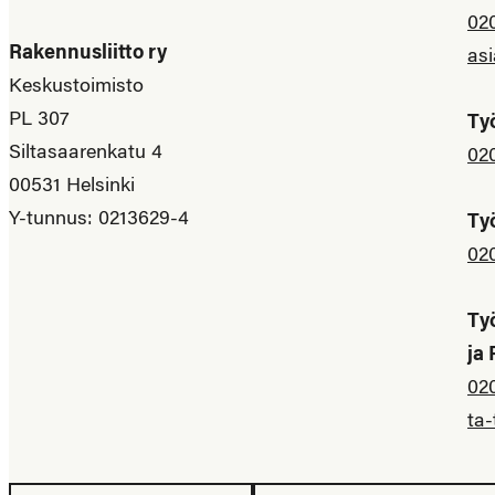
02
Rakennusliitto ry
asi
Keskustoimisto
PL 307
Ty
Siltasaarenkatu 4
02
00531 Helsinki
Y-tunnus: 0213629-4
Ty
02
Ty
ja
02
ta-