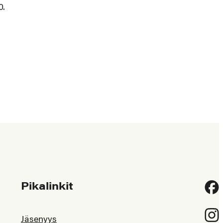
0.
Pikalinkit
Fac
Inst
Jäsenyys