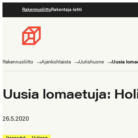
Siirry
Rakennusliitto
Rakentaja-lehti
suoraan
sisältöön
Rakennusliitto
Rakennusalan
ammattilaisten
Rakennusliitto
Ajankohtaista
Uutishuone
Uusia loma
puolella
Uusia lomaetuja: Ho
26.5.2020