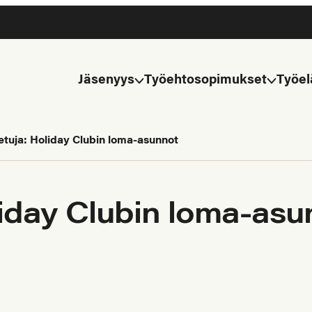
Jäsenyys
Työehtosopimukset
Työel
etuja: Holiday Clubin loma-asunnot
liday Clubin loma-asu