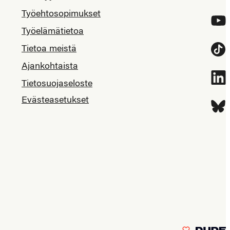
Työehtosopimukset
YouT
Työelämätietoa
Tietoa meistä
Tikt
Ajankohtaista
Link
Tietosuojaseloste
Evästeasetukset
Blue