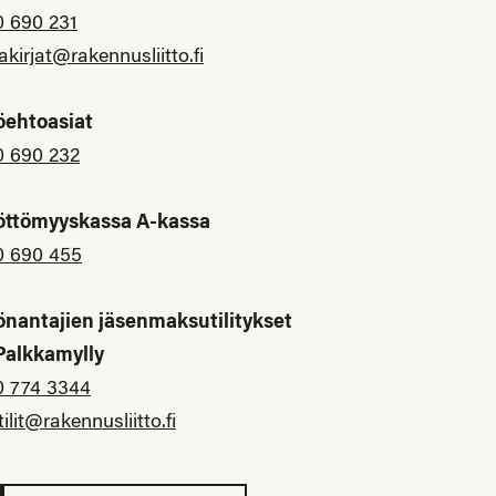
0 690 231
akirjat@rakennusliitto.fi
öehtoasiat
0 690 232
öttömyyskassa A-kassa
0 690 455
önantajien jäsenmaksutilitykset
 Palkkamylly
0 774 3344
tilit@rakennusliitto.fi