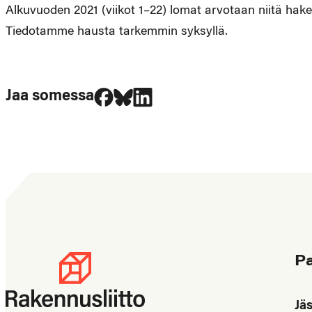
Alkuvuoden 2021 (viikot 1–22) lomat arvotaan niitä hake
Tiedotamme hausta tarkemmin syksyllä.
Jaa Facebookissa
Jaa Blueskyssa
Jaa LinkedIn:ssä
Jaa somessa
P
Jä