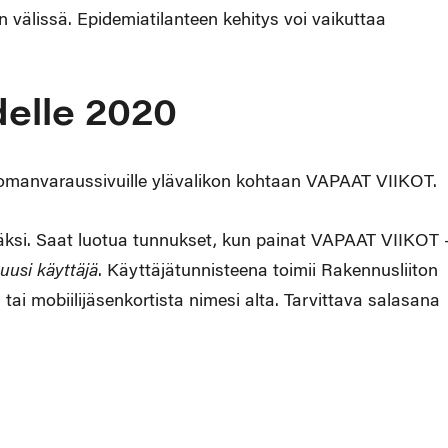
 välissä. Epidemiatilanteen kehitys voi vaikuttaa
elle 2020
 lomanvaraussivuille ylävalikon kohtaan VAPAAT VIIKOT.
jäksi. Saat luotua tunnukset, kun painat VAPAAT VIIKOT 
 uusi käyttäjä
. Käyttäjätunnisteena toimii Rakennusliiton
i mobiilijäsenkortista nimesi alta. Tarvittava salasana