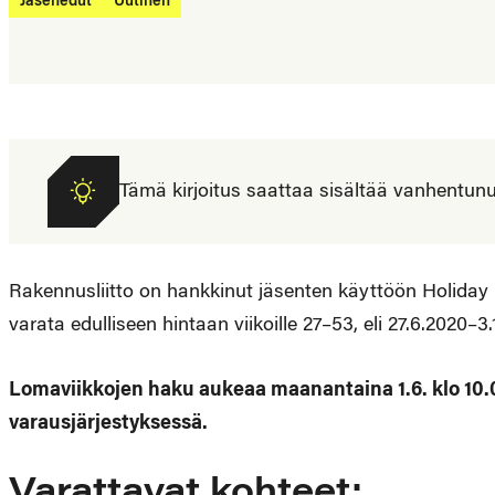
Jäsenedut
Uutinen
Tämä kirjoitus saattaa sisältää vanhentunutta
Rakennusliitto on hankkinut jäsenten käyttöön Holiday
varata edulliseen hintaan viikoille 27–53, eli 27.6.2020–3.
Lomaviikkojen haku aukeaa maanantaina 1.6. klo 10.
varausjärjestyksessä.
Varattavat kohteet: