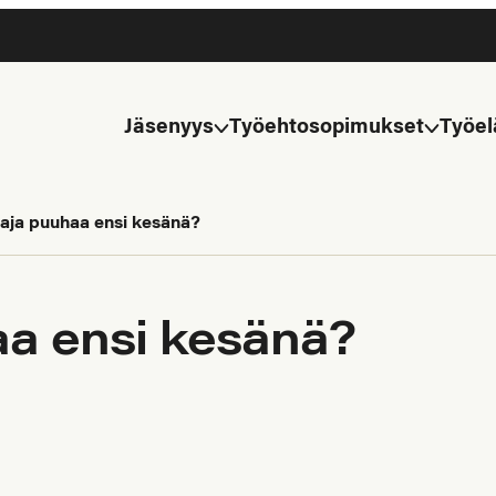
Jäsenyys
Työehtosopimukset
Työel
taja puuhaa ensi kesänä?
aa ensi kesänä?