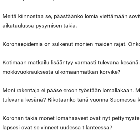
Meitä kiinnostaa se, päästäänkö lomia viettämään sovit
aikataulussa pysymisen takia.
Koronaepidemia on sulkenut monien maiden rajat. Onko 
Kotimaan matkailu lisääntyy varmasti tulevana kesänä.
mökkivuokrauksesta ulkomaanmatkan korvike?
Moni rakentaja ei pääse eroon työstään lomallakaan. Mi
tulevana kesänä? Rikotaanko tänä vuonna Suomessa 
Koronan takia monet lomahaaveet ovat nyt pettymysten l
lapsesi ovat selvinneet uudessa tilanteessa?