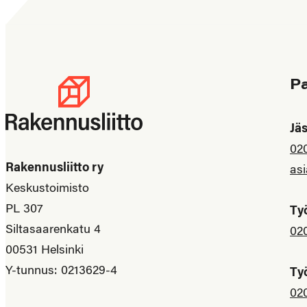
P
Jä
02
Rakennusliitto ry
asi
Keskustoimisto
PL 307
Ty
Siltasaarenkatu 4
02
00531 Helsinki
Y-tunnus: 0213629-4
Ty
02