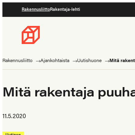
Siirry
Rakennusliitto
Rakentaja-lehti
suoraan
sisältöön
Rakennusliitto
Rakennusalan
ammattilaisten
Rakennusliitto
Ajankohtaista
Uutishuone
Mitä raken
puolella
Mitä rakentaja puuh
11.5.2020