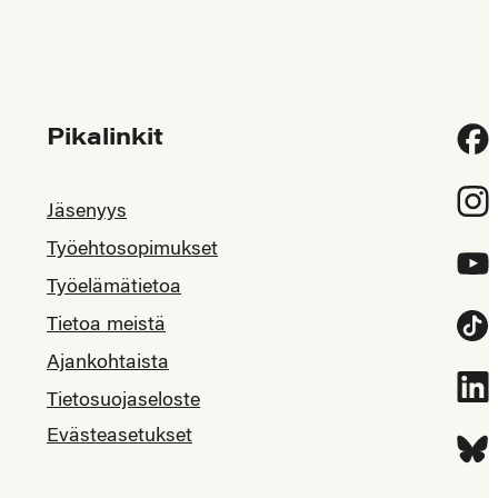
Pikalinkit
Fac
Inst
Jäsenyys
Työehtosopimukset
YouT
Työelämätietoa
Tietoa meistä
Tikt
Ajankohtaista
Link
Tietosuojaseloste
Evästeasetukset
Blue