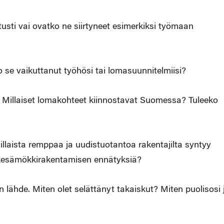
usti vai ovatko ne siirtyneet esimerkiksi työmaan
se vaikuttanut työhösi tai lomasuunnitelmiisi?
 Millaiset lomakohteet kiinnostavat Suomessa? Tuleeko
llaista remppaa ja uudistuotantoa rakentajilta syntyy
kesämökkirakentamisen ennätyksiä?
ähde. Miten olet selättänyt takaiskut? Miten puolisosi 