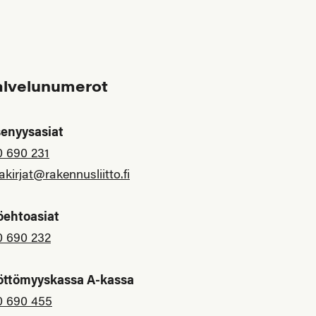
alvelunumerot
senyysasiat
0 690 231
akirjat@rakennusliitto.fi
öehtoasiat
0 690 232
öttömyyskassa A-kassa
0 690 455