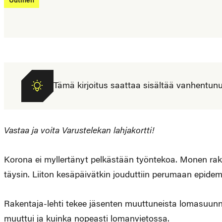
Uutinen
Tämä kirjoitus saattaa sisältää vanhentunutta
Vastaa ja voita Varustelekan lahjakortti!
Korona ei myllertänyt pelkästään työntekoa. Monen rak
täysin. Liiton kesäpäivätkin jouduttiin perumaan epidem
Rakentaja-lehti tekee jäsenten muuttuneista lomasuunn
muuttui ja kuinka nopeasti lomanvietossa.