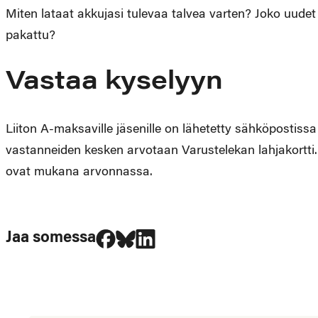
Miten lataat akkujasi tulevaa talvea varten? Joko uudet 
pakattu?
Vastaa kyselyyn
Liiton A-maksaville jäsenille on lähetetty sähköpostiss
vastanneiden kesken arvotaan Varustelekan lahjakortt
ovat mukana arvonnassa.
Jaa Facebookissa
Jaa Blueskyssa
Jaa LinkedIn:ssä
Jaa somessa