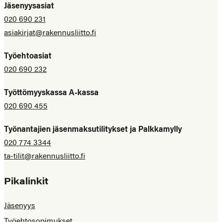
Jäsenyysasiat
020 690 231
asiakirjat@rakennusliitto.fi
Työehtoasiat
020 690 232
Työttömyyskassa A-kassa
020 690 455
Työnantajien jäsenmaksutilitykset ja Palkkamylly
020 774 3344
ta-tilit@rakennusliitto.fi
Pikalinkit
Jäsenyys
Työehtosopimukset