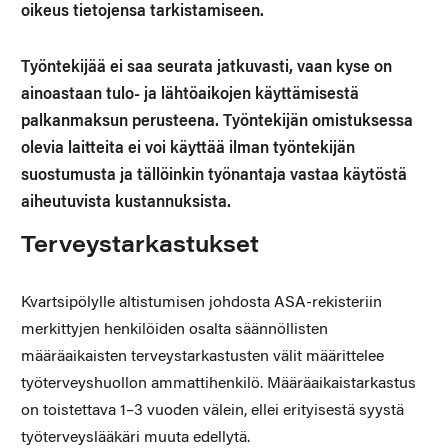
oikeus tietojensa tarkistamiseen.
Työntekijää ei saa seurata jatkuvasti, vaan kyse on
ainoastaan tulo- ja lähtöaikojen käyttämisestä
palkanmaksun perusteena. Työntekijän omistuksessa
olevia laitteita ei voi käyttää ilman työntekijän
suostumusta ja tällöinkin työnantaja vastaa käytöstä
aiheutuvista kustannuksista.
Terveystarkastukset
Kvartsipölylle altistumisen johdosta ASA-rekisteriin
merkittyjen henkilöiden osalta säännöllisten
määräaikaisten terveystarkastusten välit määrittelee
työterveyshuollon ammattihenkilö. Määräaikaistarkastus
on toistettava 1–3 vuoden välein, ellei erityisestä syystä
työterveyslääkäri muuta edellytä.