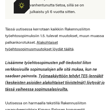
vanhentunutta tietoa, sillä se on
julkaistu yli 6 vuotta sitten.
Tässä uutisessa kerrotaan kaikkiin Rakennusliiton
työehtosopimuksiin 1.5. tulevat muutokset, muun muassa
palkankorotukset.
Alakohtaiset
työehtosopimusmuutokset löydät täältä
.
Lisäämme työehtosopimusten pdf-tiedostot liiton
verkkosivuille sopimusalojen alle sitä mukaa, kun ne
saadaan painosta.
Työmaakäyttöön tehdyt TES-lennäkit
(keskeisten asioiden alakohtaiset tiivistelmät) löytyvät jo
tässä vaiheessa sopimusalasivuilta.
Uutisessa on harmaalla tekstillä Rakennusliiton
varapuheenjohtaja Kimmo Palosen kommentit