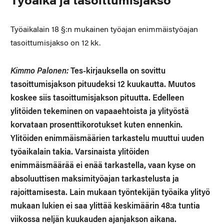
Työaika ja tasoittumisjakso
Työaikalain 18 §:n mukainen työajan enimmäistyöajan
tasoittumisjakso on 12 kk.
Kimmo Palonen:
Tes-kirjauksella on sovittu
tasoittumisjakson pituudeksi 12 kuukautta. Muutos
koskee siis tasoittumisjakson pituutta. Edelleen
ylitöiden tekeminen on vapaaehtoista ja ylityöstä
korvataan prosenttikorotukset kuten ennenkin.
Ylitöiden enimmäismäärien tarkastelu muuttui uuden
työaikalain takia. Varsinaista ylitöiden
enimmäismäärää ei enää tarkastella, vaan kyse on
absoluuttisen maksimityöajan tarkastelusta ja
rajoittamisesta. Lain mukaan työntekijän työaika ylityö
mukaan lukien ei saa ylittää keskimäärin 48:a tuntia
viikossa neljän kuukauden ajanjakson aikana.