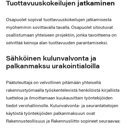
Tuottavuuskokeilujen
jatkaminen
Osapuolet sopivat tuottavuuskokeilujen jatkamisesta
myöhemmin sovittavalla tavalla. Osapuolet sitoutuvat
osallistumaan yhteiseen projektiin, jonka tavoitteena on
selvittää keinoja alan tuottavuuden parantamiseksi.
Sähköinen kulunvalvonta ja
palkanmaksu urakointialoilla
Päätoteuttaja on velvollinen pitämään yhteisellä
rakennustyömaalla työskentelevistä henkilöistä kirjallista
luetteloa ja ilmoittamaan kuukausittain työntekijöiden
tiedot verohallinnolle. Kulunvalvonta- ja seurantatietojen
käytöstä työntekijöiden palkanmaksuun ovat
Rakennusteollisuus ja Rakennusliitto sopineet seuraavaa: