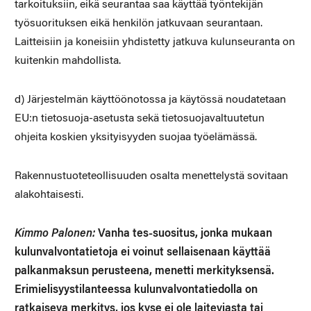
tarkoituksiin, eikä seurantaa saa käyttää työntekijän
työsuorituksen eikä henkilön jatkuvaan seurantaan.
Laitteisiin ja koneisiin yhdistetty jatkuva kulunseuranta on
kuitenkin mahdollista.
d) Järjestelmän käyttöönotossa ja käytössä noudatetaan
EU:n tietosuoja-asetusta sekä tietosuojavaltuutetun
ohjeita koskien yksityisyyden suojaa työelämässä.
Rakennustuoteteollisuuden osalta menettelystä sovitaan
alakohtaisesti.
Kimmo Palonen:
Vanha tes-suositus, jonka mukaan
kulunvalvontatietoja ei voinut sellaisenaan käyttää
palkanmaksun perusteena, menetti merkityksensä.
Erimielisyystilanteessa kulunvalvontatiedolla on
ratkaiseva merkitys, jos kyse ei ole laiteviasta tai