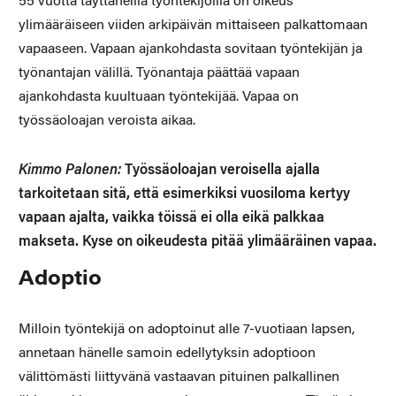
55 vuotta täyttäneillä työntekijöillä on oikeus
ylimääräiseen viiden arkipäivän mittaiseen palkattomaan
vapaaseen. Vapaan ajankohdasta sovitaan työntekijän ja
työnantajan välillä. Työnantaja päättää vapaan
ajankohdasta kuultuaan työntekijää. Vapaa on
työssäoloajan veroista aikaa.
Kimmo Palonen:
Työssäoloajan veroisella ajalla
tarkoitetaan sitä, että esimerkiksi vuosiloma kertyy
vapaan ajalta, vaikka töissä ei olla eikä palkkaa
makseta. Kyse on oikeudesta pitää ylimääräinen vapaa.
Adoptio
Milloin työntekijä on adoptoinut alle 7-vuotiaan lapsen,
annetaan hänelle samoin edellytyksin adoptioon
välittömästi liittyvänä vastaavan pituinen palkallinen