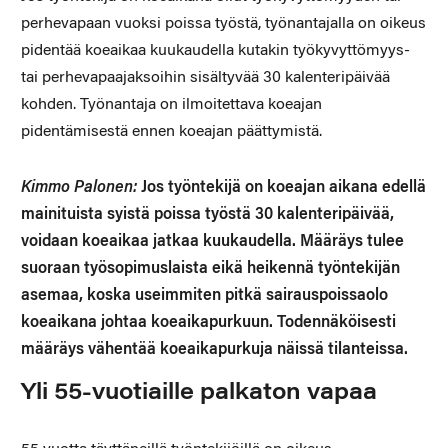
perhevapaan vuoksi poissa työstä, työnantajalla on oikeus
pidentää koeaikaa kuukaudella kutakin työkyvyttömyys-
tai perhevapaajaksoihin sisältyvää 30 kalenteripäivää
kohden. Työnantaja on ilmoitettava koeajan
pidentämisestä ennen koeajan päättymistä.
Kimmo Palonen:
Jos työntekijä on koeajan aikana edellä
mainituista syistä poissa työstä 30 kalenteripäivää,
voidaan koeaikaa jatkaa kuukaudella. Määräys tulee
suoraan työsopimuslaista eikä heikennä työntekijän
asemaa, koska useimmiten pitkä sairauspoissaolo
koeaikana johtaa koeaikapurkuun. Todennäköisesti
määräys vähentää koeaikapurkuja näissä tilanteissa.
Yli 55-vuotiaille palkaton vapaa