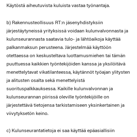
Käytöstä aiheutuvista kuluista vastaa työnantaja.
b) Rakennusteollisuus RT:n jäsenyhdistyksiin
järjestäytyneissä yrityksissä voidaan kulunvalvonnasta ja
kulunseurannasta saatavia tulo- ja lähtöaikoja käyttää
palkanmaksun perusteena. Järjestelmää käyttöön
otettaessa on keskusteltava luottamusmiehen tai tämän
puuttuessa kaikkien työntekijöiden kanssa ja yksilöitävä
menettelytavat vikatilanteessa, käytännöt työajan ylitysten
ja alitusten osalta sekä menettelyistä
suorituspalkkauksessa. Kaikille kulunvalvonnan ja
kulunseurannan piirissä oleville työntekijöille on
järjestettävä tietojensa tarkistamiseen yksinkertainen ja
viivytyksetön keino.
c) Kulunseurantatietoja ei saa käyttää epäasiallisiin