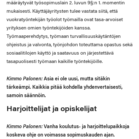
määräytyvät työsopimuslain 2. luvun 9§:n 1. momentin
mukaisesti. Käyttäjäyritysten tulee vastata siitä, että
vuokratyöntekijän työolot työmailla ovat tasa-arvoiset
yrityksen omien työntekijöiden kanssa.
Työmaaperehdytys, työmaan turvallisuuskäytäntöjen
ohjeistus ja valvonta, työnjohdon toteuttama opastus sekä
sosiaalitilojen käyttö ja saatavuus on järjestettävä
tasapuolisesti työmaan kaikille työntekijöille.
Kimmo Palonen:
Asia ei ole uusi, mutta sitäkin
tärkeämpi. Kaikkia pitää kohdella yhdenvertaisesti,
samoin säännöin.
Harjoittelijat ja opiskelijat
Kimmo Palonen:
Vanha koulutus- ja harjoittelupaikkoja
koskeva ohje on voimassa sopimuskauden ajan.