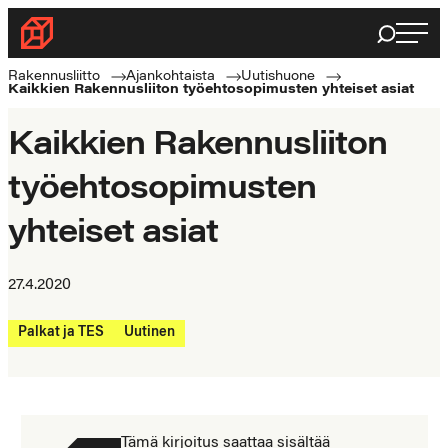
Siirry
Haku
Rakennusliitto
suoraan
Rakennusalan
sisältöön
Rakennusliitto
Ajankohtaista
Uutishuone
Kaikkien Rakennusliiton työehtosopimusten yhteiset asiat
ammattilaisten
puolella
Kaikkien Rakennusliiton
työehtosopimusten
yhteiset asiat
27.4.2020
Palkat ja TES
Uutinen
Tämä kirjoitus saattaa sisältää