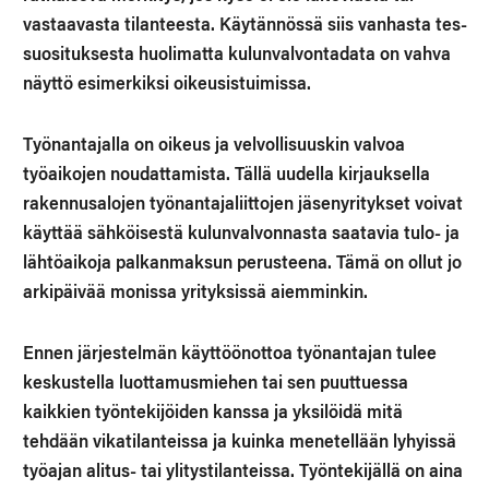
vastaavasta tilanteesta. Käytännössä siis vanhasta tes-
suosituksesta huolimatta kulunvalvontadata on vahva
näyttö esimerkiksi oikeusistuimissa.
Työnantajalla on oikeus ja velvollisuuskin valvoa
työaikojen noudattamista. Tällä uudella kirjauksella
rakennusalojen työnantajaliittojen jäsenyritykset voivat
käyttää sähköisestä kulunvalvonnasta saatavia tulo- ja
lähtöaikoja palkanmaksun perusteena. Tämä on ollut jo
arkipäivää monissa yrityksissä aiemminkin.
Ennen järjestelmän käyttöönottoa työnantajan tulee
keskustella luottamusmiehen tai sen puuttuessa
kaikkien työntekijöiden kanssa ja yksilöidä mitä
tehdään vikatilanteissa ja kuinka menetellään lyhyissä
työajan alitus- tai ylitystilanteissa. Työntekijällä on aina