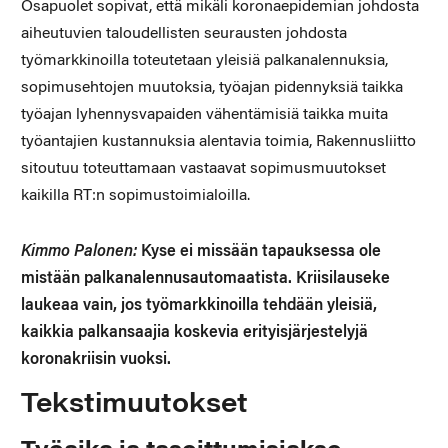
Osapuolet sopivat, että mikäli koronaepidemian johdosta
aiheutuvien taloudellisten seurausten johdosta
työmarkkinoilla toteutetaan yleisiä palkanalennuksia,
sopimusehtojen muutoksia, työajan pidennyksiä taikka
työajan lyhennysvapaiden vähentämisiä taikka muita
työantajien kustannuksia alentavia toimia, Rakennusliitto
sitoutuu toteuttamaan vastaavat sopimusmuutokset
kaikilla RT:n sopimustoimialoilla.
Kimmo Palonen:
Kyse ei missään tapauksessa ole
mistään palkanalennusautomaatista. Kriisilauseke
laukeaa vain, jos työmarkkinoilla tehdään yleisiä,
kaikkia palkansaajia koskevia erityisjärjestelyjä
koronakriisin vuoksi.
Tekstimuutokset