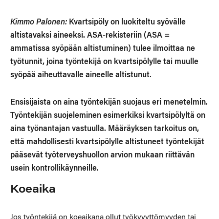
Kimmo Palonen:
Kvartsipöly on luokiteltu syövälle
altistavaksi aineeksi. ASA-rekisteriin (ASA =
ammatissa syöpään altistuminen) tulee ilmoittaa ne
työtunnit, joina työntekijä on kvartsipölylle tai muulle
syöpää aiheuttavalle aineelle altistunut.
Ensisijaista on aina työntekijän suojaus eri menetelmin.
Työntekijän suojeleminen esimerkiksi kvartsipölyltä on
aina työnantajan vastuulla. Määräyksen tarkoitus on,
että mahdollisesti kvartsipölylle altistuneet työntekijät
pääsevät työterveyshuollon arvion mukaan riittävän
usein kontrollikäynneille.
Koeaika
Jos työntekijä on koeaikana ollut työkyvyttömyyden tai