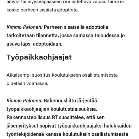
äitiys- tai isyysvapaaseen rinnastettava vapaa. Tämä ei
koske perheen sisäistä adoptiota.
Kimmo Palonen:
Perheen sisäisellä adoptiolla
tarkoitetaan tilannetta, jossa samassa taloudessa jo
asuva lapsi adoptoidaan.
Työpaikkaohjaajat
Aikaisempi suositus koulutukseen osallistumisesta
pidetään voimassa.
Kimmo Palonen:
Rakennusliitto järjestää
työpaikkaohjaajien koulutustilaisuuksia.
Rakennusteollisuus RT suosittelee, että sen
jäsenyritykset sopivat työpaikkaohjaajaksi halukkaiden
työntekijöidensä kanssa koulutuksiin osallistumisesta