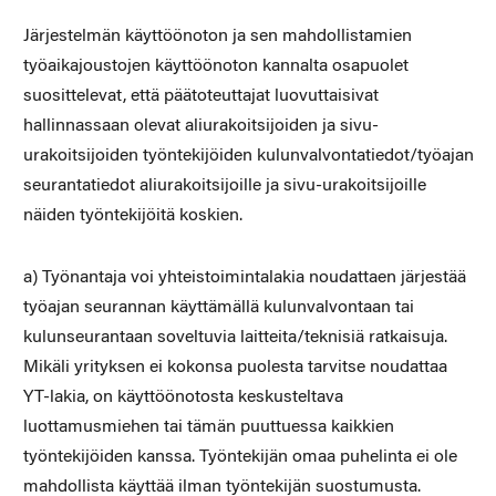
Järjestelmän käyttöönoton ja sen mahdollistamien
työaikajoustojen käyttöönoton kannalta osapuolet
suosittelevat, että päätoteuttajat luovuttaisivat
hallinnassaan olevat aliurakoitsijoiden ja sivu-
urakoitsijoiden työntekijöiden kulunvalvontatiedot/työajan
seurantatiedot aliurakoitsijoille ja sivu-urakoitsijoille
näiden työntekijöitä koskien.
a) Työnantaja voi yhteistoimintalakia noudattaen järjestää
työajan seurannan käyttämällä kulunvalvontaan tai
kulunseurantaan soveltuvia laitteita/teknisiä ratkaisuja.
Mikäli yrityksen ei kokonsa puolesta tarvitse noudattaa
YT-lakia, on käyttöönotosta keskusteltava
luottamusmiehen tai tämän puuttuessa kaikkien
työntekijöiden kanssa. Työntekijän omaa puhelinta ei ole
mahdollista käyttää ilman työntekijän suostumusta.