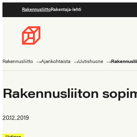
Siirry
Rakennusliitto
Rakentaja-lehti
suoraan
sisältöön
Rakennusliitto
Rakennusalan
ammattilaisten
Rakennusliitto
Ajankohtaista
Uutishuone
Rakennuslii
puolella
Rakennusliiton sopim
20.12.2019