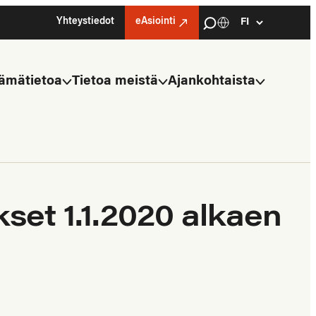
Haku
Yhteystiedot
eAsiointi
Kielivalinta
Select
language
ämätietoa
Tietoa meistä
Ajankohtaista
set 1.1.2020 alkaen