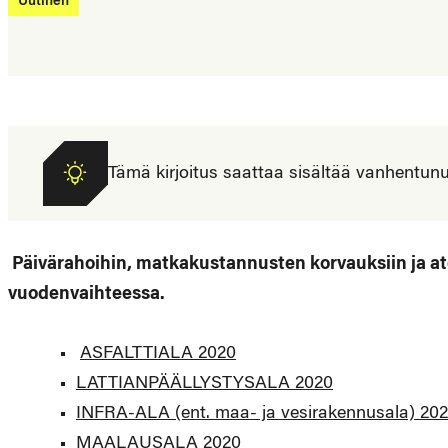
Uutinen
Tämä kirjoitus saattaa sisältää vanhentunutta
Päivärahoihin, matkakustannusten korvauksiin ja at
vuodenvaihteessa.
ASFALTTIALA 2020
LATTIANPÄÄLLYSTYSALA 2020
INFRA-ALA (ent. maa- ja vesirakennusala) 20
MAALAUSALA 2020