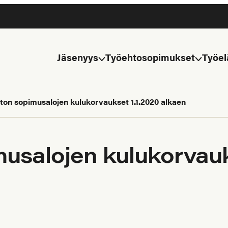
Jäsenyys
Työehtosopimukset
Työel
ton sopimusalojen kulukorvaukset 1.1.2020 alkaen
usalojen kulukorvauk