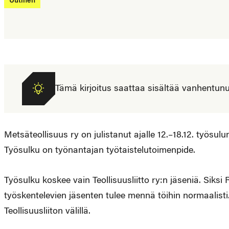
Uutinen
Tämä kirjoitus saattaa sisältää vanhentunutta
Metsäteollisuus ry on julistanut ajalle 12.–18.12. työs
Työsulku on työnantajan työtaistelutoimenpide.
Työsulku koskee vain Teollisuusliitto ry:n jäseniä. Siksi
työskentelevien jäsenten tulee mennä töihin normaalisti
Teollisuusliiton välillä.