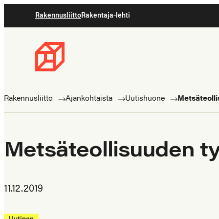
Siirry
Rakennusliitto
Rakentaja-lehti
suoraan
sisältöön
Rakennusliitto
Rakennusalan
ammattilaisten
Rakennusliitto
Ajankohtaista
Uutishuone
Metsäteolli
puolella
Metsäteollisuuden ty
11.12.2019