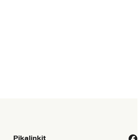
Pikalinkit
Fac