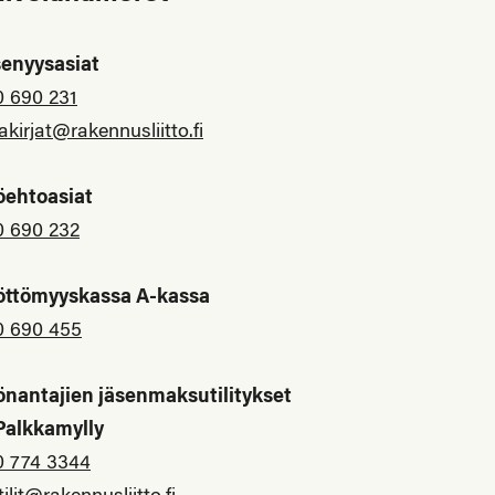
senyysasiat
0 690 231
akirjat@rakennusliitto.fi
öehtoasiat
0 690 232
öttömyyskassa A-kassa
0 690 455
önantajien jäsenmaksutilitykset
 Palkkamylly
0 774 3344