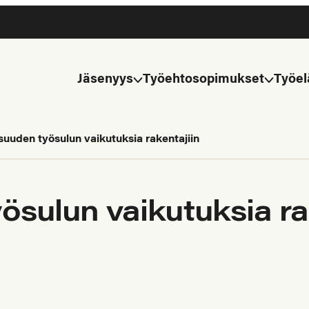
Jäsenyys
Työehtosopimukset
Työel
suuden työsulun vaikutuksia rakentajiin
ösulun vaikutuksia ra