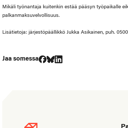
Mikäli työnantaja kuitenkin estää pääsyn työpaikalle eik
palkanmaksuvelvollisuus.
Lisätietoja: järjestöpäällikkö Jukka Asikainen, puh. 050
Jaa Facebookissa
Jaa Blueskyssa
Jaa LinkedIn:ssä
Jaa somessa
P