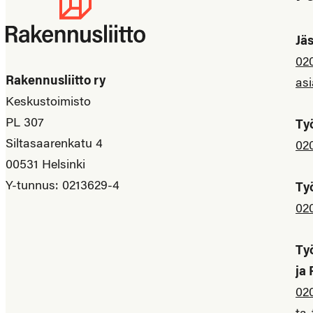
Jä
02
Rakennusliitto ry
asi
Keskustoimisto
PL 307
Ty
Siltasaarenkatu 4
02
00531 Helsinki
Y-tunnus: 0213629-4
Ty
02
Ty
ja
02