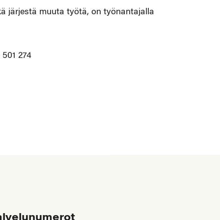
ä järjestä muuta työtä, on työnantajalla
0 501 274
alvelunumerot