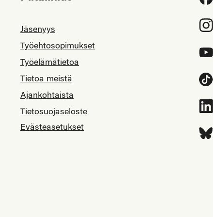
Inst
Jäsenyys
Työehtosopimukset
YouT
Työelämätietoa
Tietoa meistä
Tikt
Ajankohtaista
Link
Tietosuojaseloste
Evästeasetukset
Blue