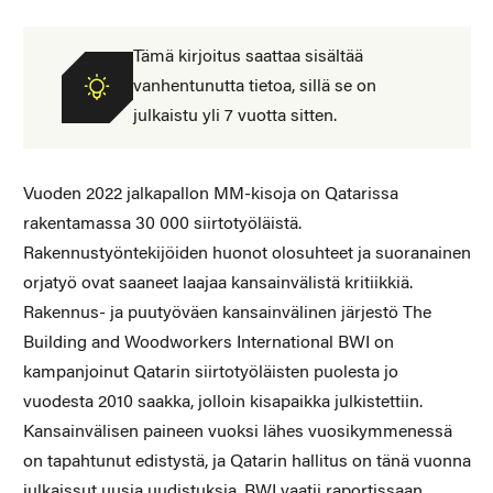
Tämä kirjoitus saattaa sisältää
vanhentunutta tietoa, sillä se on
julkaistu yli 7 vuotta sitten.
Vuoden 2022 jalkapallon MM-kisoja on Qatarissa
rakentamassa 30 000 siirtotyöläistä.
Rakennustyöntekijöiden huonot olosuhteet ja suoranainen
orjatyö ovat saaneet laajaa kansainvälistä kritiikkiä.
Rakennus- ja puutyöväen kansainvälinen järjestö The
Building and Woodworkers International BWI on
kampanjoinut Qatarin siirtotyöläisten puolesta jo
vuodesta 2010 saakka, jolloin kisapaikka julkistettiin.
Kansainvälisen paineen vuoksi lähes vuosikymmenessä
on tapahtunut edistystä, ja Qatarin hallitus on tänä vuonna
julkaissut uusia uudistuksia. BWI vaatii raportissaan