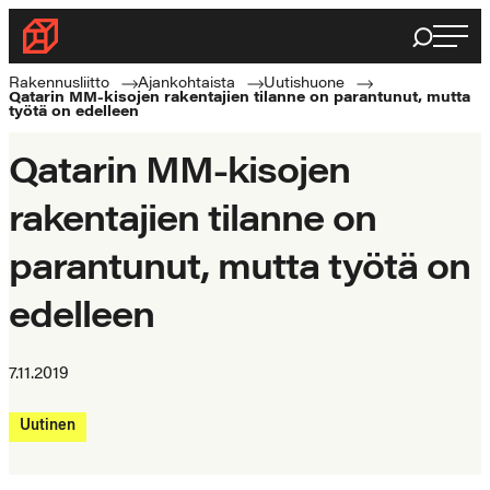
Siirry
Haku
Rakennusliitto
suoraan
Rakennusalan
sisältöön
Rakennusliitto
Ajankohtaista
Uutishuone
Qatarin MM-kisojen rakentajien tilanne on parantunut, mutta
ammattilaisten
työtä on edelleen
puolella
Qatarin MM-kisojen
rakentajien tilanne on
parantunut, mutta työtä on
edelleen
7.11.2019
Uutinen