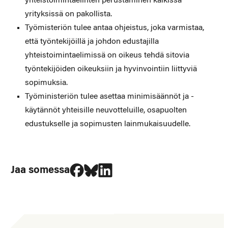
yhteistoimintaelinten perustaminen kaikissa
yrityksissä on pakollista.
Työmisteriön tulee antaa ohjeistus, joka varmistaa,
että työntekijöillä ja johdon edustajilla
yhteistoimintaelimissä on oikeus tehdä sitovia
työntekijöiden oikeuksiin ja hyvinvointiin liittyviä
sopimuksia.
Työministeriön tulee asettaa minimisäännöt ja -
käytännöt yhteisille neuvotteluille, osapuolten
edustukselle ja sopimusten lainmukaisuudelle.
Jaa Facebookissa
Jaa Blueskyssa
Jaa LinkedIn:ssä
Jaa somessa