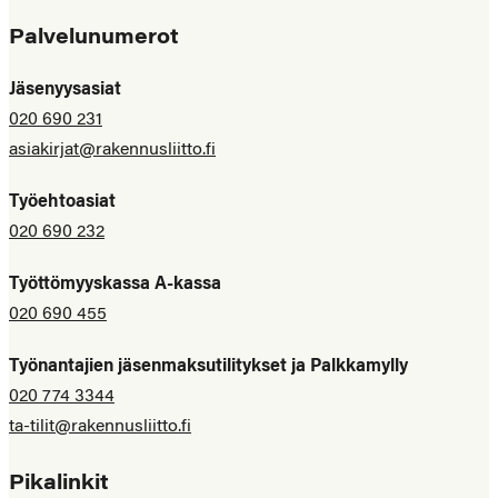
Palvelunumerot
Jäsenyysasiat
020 690 231
asiakirjat@rakennusliitto.fi
Työehtoasiat
020 690 232
Työttömyyskassa A-kassa
020 690 455
Työnantajien jäsenmaksutilitykset ja Palkkamylly
020 774 3344
ta-tilit@rakennusliitto.fi
Pikalinkit