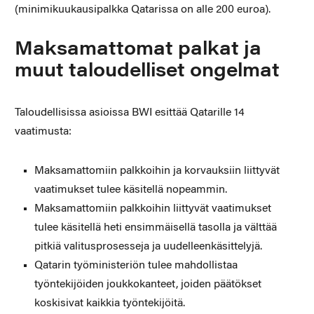
(minimikuukausipalkka Qatarissa on alle 200 euroa).
Maksamattomat palkat ja
muut taloudelliset ongelmat
Taloudellisissa asioissa BWI esittää Qatarille 14
vaatimusta:
Maksamattomiin palkkoihin ja korvauksiin liittyvät
vaatimukset tulee käsitellä nopeammin.
Maksamattomiin palkkoihin liittyvät vaatimukset
tulee käsitellä heti ensimmäisellä tasolla ja välttää
pitkiä valitusprosesseja ja uudelleenkäsittelyjä.
Qatarin työministeriön tulee mahdollistaa
työntekijöiden joukkokanteet, joiden päätökset
koskisivat kaikkia työntekijöitä.