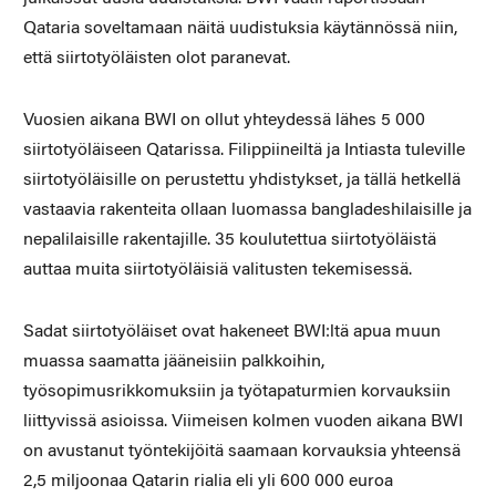
Qataria soveltamaan näitä uudistuksia käytännössä niin,
että siirtotyöläisten olot paranevat.
Vuosien aikana BWI on ollut yhteydessä lähes 5 000
siirtotyöläiseen Qatarissa. Filippiineiltä ja Intiasta tuleville
siirtotyöläisille on perustettu yhdistykset, ja tällä hetkellä
vastaavia rakenteita ollaan luomassa bangladeshilaisille ja
nepalilaisille rakentajille. 35 koulutettua siirtotyöläistä
auttaa muita siirtotyöläisiä valitusten tekemisessä.
Sadat siirtotyöläiset ovat hakeneet BWI:ltä apua muun
muassa saamatta jääneisiin palkkoihin,
työsopimusrikkomuksiin ja työtapaturmien korvauksiin
liittyvissä asioissa. Viimeisen kolmen vuoden aikana BWI
on avustanut työntekijöitä saamaan korvauksia yhteensä
2,5 miljoonaa Qatarin rialia eli yli 600 000 euroa