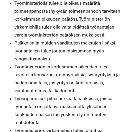
Työministeriöllä tulee olla oikeus määrätä
toimeenpanosta (nykyään toimeenpanoon tarvitaan
korkeimman oikeuden päätös). Työministeriön
virkamiehillä tulee olla valta pidättää työnantajan
varoja työministeriön päätöksen mukaisesti.
Palkkojen ja muiden vaadittujen maksujen lisäksi
työnantajien tulee joutua maksamaan myös
rangaistusmaksu.
Työministeriön ja korkeimman oikeuden tulee
tavoitella konserneja, emoyrityksiä, sisaryrityksiä ja
niiden omistajia, jos yritys on konkurssissa,
vaihtanut nimeä tai kadonnut.
Työsopimukset pitää purkaa tapauksissa, joissa
työnantaja on jättänyt maksamatta yli kahden
kuukauden palkan tai työskentely on muuten
mahdotonta.
Työministeriön virkamiehen tulee toimittaa