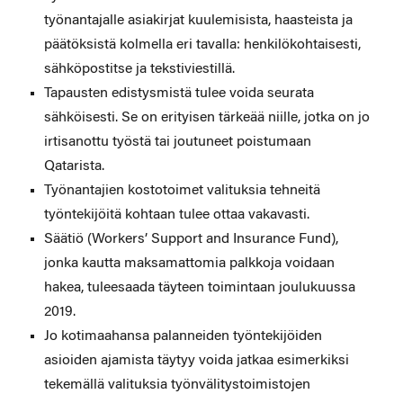
työnantajalle asiakirjat kuulemisista, haasteista ja
päätöksistä kolmella eri tavalla: henkilökohtaisesti,
sähköpostitse ja tekstiviestillä.
Tapausten edistysmistä tulee voida seurata
sähköisesti. Se on erityisen tärkeää niille, jotka on jo
irtisanottu työstä tai joutuneet poistumaan
Qatarista.
Työnantajien kostotoimet valituksia tehneitä
työntekijöitä kohtaan tulee ottaa vakavasti.
Säätiö (Workers’ Support and Insurance Fund),
jonka kautta maksamattomia palkkoja voidaan
hakea, tuleesaada täyteen toimintaan joulukuussa
2019.
Jo kotimaahansa palanneiden työntekijöiden
asioiden ajamista täytyy voida jatkaa esimerkiksi
tekemällä valituksia työnvälitystoimistojen