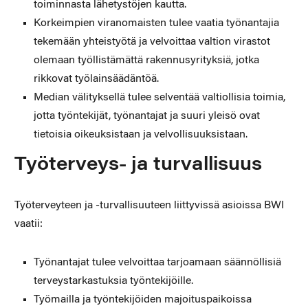
toiminnasta lähetystöjen kautta.
Korkeimpien viranomaisten tulee vaatia työnantajia
tekemään yhteistyötä ja velvoittaa valtion virastot
olemaan työllistämättä rakennusyrityksiä, jotka
rikkovat työlainsäädäntöä.
Median välityksellä tulee selventää valtiollisia toimia,
jotta työntekijät, työnantajat ja suuri yleisö ovat
tietoisia oikeuksistaan ja velvollisuuksistaan.
Työterveys- ja turvallisuus
Työterveyteen ja -turvallisuuteen liittyvissä asioissa BWI
vaatii:
Työnantajat tulee velvoittaa tarjoamaan säännöllisiä
terveystarkastuksia työntekijöille.
Työmailla ja työntekijöiden majoituspaikoissa