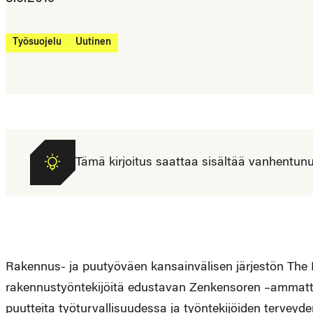
Työsuojelu
Uutinen
Tämä kirjoitus saattaa sisältää vanhentunutta
Rakennus- ja puutyöväen kansainvälisen järjestön The 
rakennustyöntekijöitä edustavan Zenkensoren –ammattil
puutteita työturvallisuudessa ja työntekijöiden terve