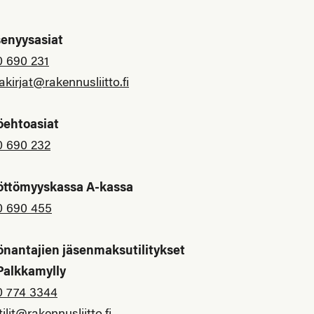
senyysasiat
0 690 231
akirjat@rakennusliitto.fi
öehtoasiat
0 690 232
öttömyyskassa A-kassa
0 690 455
önantajien jäsenmaksutilitykset
 Palkkamylly
0 774 3344