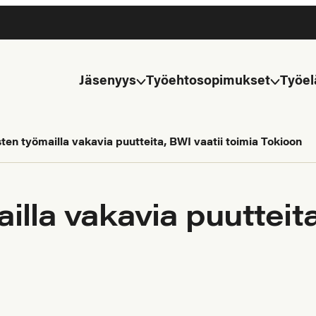
Jäsenyys
Työehtosopimukset
Työel
ten työmailla vakavia puutteita, BWI vaatii toimia Tokioon
lla vakavia puutteita