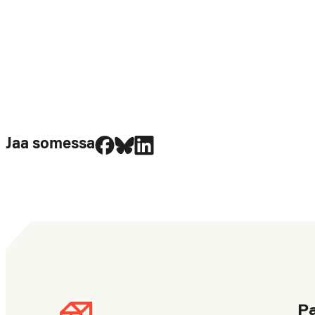
Jaa Facebookissa
Jaa Blueskyssa
Jaa LinkedIn:ssä
Jaa somessa
P