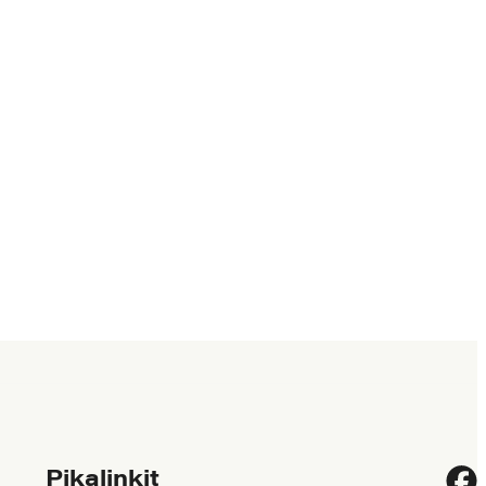
Pikalinkit
Fac