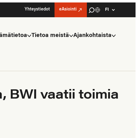
Haku
Yhteystiedot
eAsiointi
Kielivalinta
Select
language
ämätietoa
Tietoa meistä
Ajankohtaista
, BWI vaatii toimia