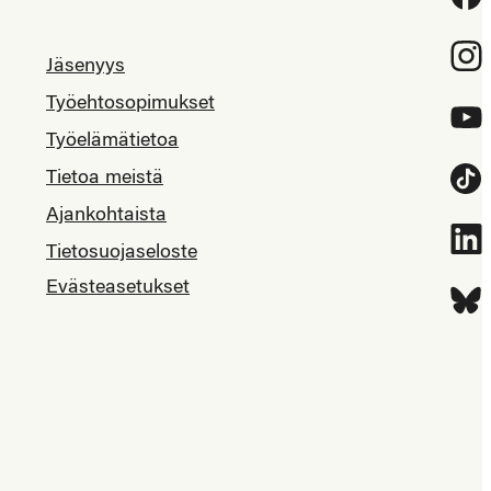
Inst
Jäsenyys
Työehtosopimukset
YouT
Työelämätietoa
Tietoa meistä
Tikt
Ajankohtaista
Link
Tietosuojaseloste
Evästeasetukset
Blue