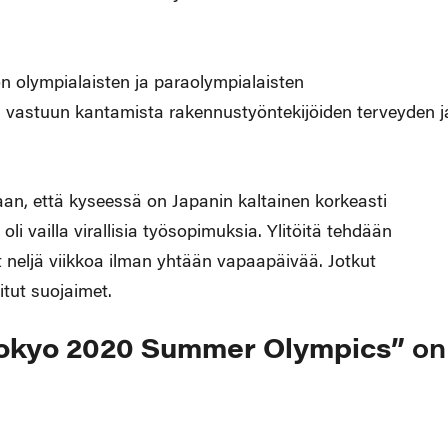
n olympialaisten ja paraolympialaisten
ja vastuun kantamista rakennustyöntekijöiden terveyden j
daan, että kyseessä on Japanin kaltainen korkeasti
li vailla virallisia työsopimuksia. Ylitöitä tehdään
t neljä viikkoa ilman yhtään vapaapäivää. Jotkut
itut suojaimet.
 Tokyo 2020 Summer Olympics”
on