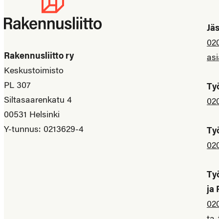
Jä
02
Rakennusliitto ry
asi
Keskustoimisto
PL 307
Ty
Siltasaarenkatu 4
02
00531 Helsinki
Y-tunnus: 0213629-4
Ty
02
Ty
ja
02