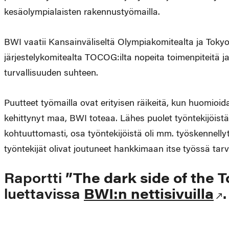
kesäolympialaisten rakennustyömailla.
BWI vaatii Kansainväliseltä Olympiakomitealta ja Tokyo
järjestelykomitealta TOCOG:ilta nopeita toimenpiteitä 
turvallisuuden suhteen.
Puutteet työmailla ovat erityisen räikeitä, kun huomioi
kehittynyt maa, BWI toteaa. Lähes puolet työntekijöistä o
kohtuuttomasti, osa työntekijöistä oli mm. työskennelly
työntekijät olivat joutuneet hankkimaan itse työssä tarv
Raportti
”The dark side of the
luettavissa
BWI:n nettisivuilla
.