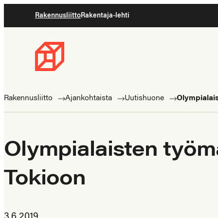
Siirry
Rakennusliitto
Rakentaja-lehti
suoraan
sisältöön
Rakennusliitto
Rakennusalan
ammattilaisten
Rakennusliitto
Ajankohtaista
Uutishuone
Olympialais
puolella
Olympialaisten työmai
Tokioon
3.6.2019