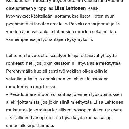
Kesäduunari-infossa yhteydenottoihin vastaa tänä vuonna
oikeustieteen ylioppilas
Liisa Lehtonen
. Kaikki
kysymykset käsitellään luottamuksellisesti, joten avun
pyytämistä ei tarvitse arastella. Palvelu on tarjonnut jo 14
vuoden ajan vastauksia tuhansien nuorten sekä heidän
vanhempiensa ja työnantajien kysymyksiin.
Lehtonen toivoo, että kesätyöntekijät ottaisivat yhteyttä
rohkeasti heti, jos jokin kesätöihin liittyvä asia mietityttää.
Perehtymällä huolellisesti työntekijän oikeuksiin ja
velvollisuuksiin jo ennakkoon voi ehkäistä asioiden
muuttumista ongelmiksi.
– Kesäduunari-infoon voi soittaa jo ennen työsopimuksen
allekirjoittamista, jos jokin siinä mietityttää, Liisa Lehtonen
muistuttaa ja korostaa kirjallisen työsopimuksen tärkeyttä.
– Kirjallinen työsopimus on hyvä käydä rauhassa läpi
ennen allekirjoittamista.