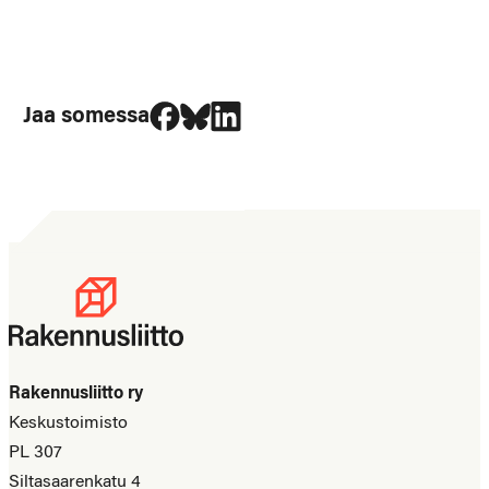
Jaa Facebookissa
Jaa Blueskyssa
Jaa LinkedIn:ssä
Jaa somessa
Rakennusliitto ry
Keskustoimisto
PL 307
Siltasaarenkatu 4