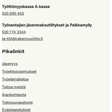
Työttömyyskassa A-kassa
020 690 455
Työnantajien jäsenmaksutilitykset ja Palkkamylly
020 774 3344
ta-tilit@rakennusliitto.fi
Pikalinkit
Jäsenyys
Työehtosopimukset
Työelämätietoa
Tietoa meistä
Ajankohtaista
Tietosuojaseloste
Evästeasetukset