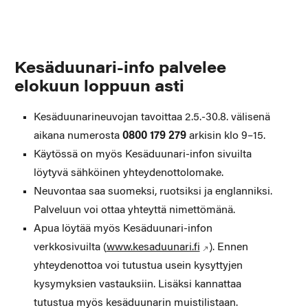
Kesäduunari-info palvelee
elokuun loppuun asti
Kesäduunarineuvojan tavoittaa 2.5.-30.8. välisenä
aikana numerosta
0800 179 279
arkisin klo 9–15.
Käytössä on myös Kesäduunari-infon sivuilta
löytyvä sähköinen yhteydenottolomake.
Neuvontaa saa suomeksi, ruotsiksi ja englanniksi.
Palveluun voi ottaa yhteyttä nimettömänä.
Apua löytää myös Kesäduunari-infon
verkkosivuilta (
www.kesaduunari.fi
). Ennen
yhteydenottoa voi tutustua usein kysyttyjen
kysymyksien vastauksiin. Lisäksi kannattaa
tutustua myös kesäduunarin muistilistaan.