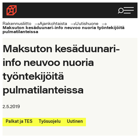
Siirry
Haku
Rakennusliitto
suoraan
Rakennusalan
sisältöön
Rakennusliitto
Ajankohtaista
Uutishuone
Maksuton kesäduunari-info neuvoo nuoria työntekijöitä
ammattilaisten
pulmatilanteissa
puolella
Maksuton kesäduunari-
info neuvoo nuoria
työntekijöitä
pulmatilanteissa
2.5.2019
Palkat ja TES
Työsuojelu
Uutinen