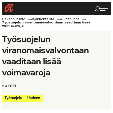
Siirry
Haku
Rakennusliitto
suoraan
Rakennusalan
sisältöön
Rakennusliitto
Ajankohtaista
Uutishuone
Työsuojelun viranomaisvalvontaan vaaditaan lisää
ammattilaisten
voimavaroja
puolella
Työsuojelun
viranomaisvalvontaan
vaaditaan lisää
voimavaroja
5.4.2019
Työsuojelu
Uutinen