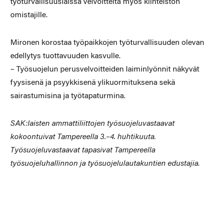
työturvallisuuslaissa velvoitteita myös kiinteistön
omistajille.
Mironen korostaa työpaikkojen työturvallisuuden olevan
edellytys tuottavuuden kasvulle.
– Työsuojelun perusvelvoitteiden laiminlyönnit näkyvät
fyysisenä ja psyykkisenä ylikuormituksena sekä
sairastumisina ja työtapaturmina.
SAK:laisten ammattiliittojen työsuojeluvastaavat
kokoontuivat Tampereella 3.–4. huhtikuuta.
Työsuojeluvastaavat tapasivat Tampereella
työsuojeluhallinnon ja työsuojelulautakuntien edustajia.