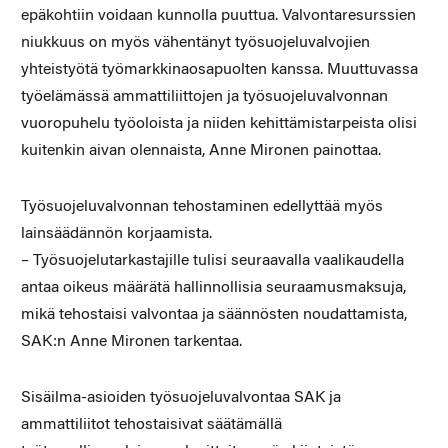
epäkohtiin voidaan kunnolla puuttua. Valvontaresurssien
niukkuus on myös vähentänyt työsuojeluvalvojien
yhteistyötä työmarkkinaosapuolten kanssa. Muuttuvassa
työelämässä ammattiliittojen ja työsuojeluvalvonnan
vuoropuhelu työoloista ja niiden kehittämistarpeista olisi
kuitenkin aivan olennaista, Anne Mironen painottaa.
Työsuojeluvalvonnan tehostaminen edellyttää myös
lainsäädännön korjaamista.
– Työsuojelutarkastajille tulisi seuraavalla vaalikaudella
antaa oikeus määrätä hallinnollisia seuraamusmaksuja,
mikä tehostaisi valvontaa ja säännösten noudattamista,
SAK:n Anne Mironen tarkentaa.
Sisäilma-asioiden työsuojeluvalvontaa SAK ja
ammattiliitot tehostaisivat säätämällä