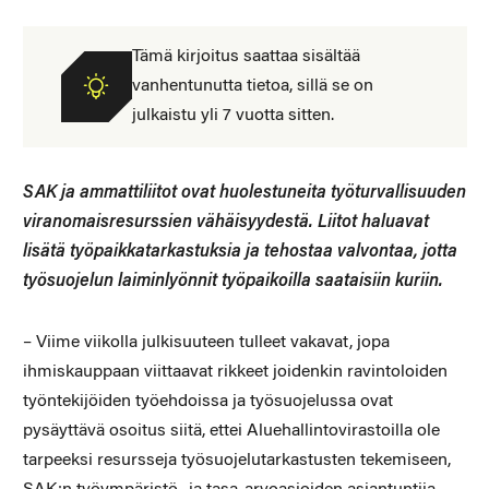
Tämä kirjoitus saattaa sisältää
vanhentunutta tietoa, sillä se on
julkaistu yli 7 vuotta sitten.
SAK ja ammattiliitot ovat huolestuneita työturvallisuuden
viranomaisresurssien vähäisyydestä. Liitot haluavat
lisätä työpaikkatarkastuksia ja tehostaa valvontaa, jotta
työsuojelun laiminlyönnit työpaikoilla saataisiin kuriin.
– Viime viikolla julkisuuteen tulleet vakavat, jopa
ihmiskauppaan viittaavat rikkeet joidenkin ravintoloiden
työntekijöiden työehdoissa ja työsuojelussa ovat
pysäyttävä osoitus siitä, ettei Aluehallintovirastoilla ole
tarpeeksi resursseja työsuojelutarkastusten tekemiseen,