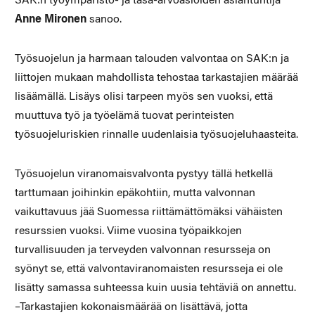
SAK:n työympäristö- ja tasa-arvoasioiden asiantuntija
Anne Mironen
sanoo.
Työsuojelun ja harmaan talouden valvontaa on SAK:n ja
liittojen mukaan mahdollista tehostaa tarkastajien määrää
lisäämällä. Lisäys olisi tarpeen myös sen vuoksi, että
muuttuva työ ja työelämä tuovat perinteisten
työsuojeluriskien rinnalle uudenlaisia työsuojeluhaasteita.
Työsuojelun viranomaisvalvonta pystyy tällä hetkellä
tarttumaan joihinkin epäkohtiin, mutta valvonnan
vaikuttavuus jää Suomessa riittämättömäksi vähäisten
resurssien vuoksi. Viime vuosina työpaikkojen
turvallisuuden ja terveyden valvonnan resursseja on
syönyt se, että valvontaviranomaisten resursseja ei ole
lisätty samassa suhteessa kuin uusia tehtäviä on annettu.
–Tarkastajien kokonaismäärää on lisättävä, jotta