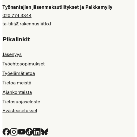
Työnantajien jäsenmaksutilitykset ja Palkkamylly
020 774 3344
ta-tilit@rakennusliitto.fi
Pikalinkit
Jäsenyys
Työehtosopimukset
Työelämätietoa
Tietoa meistä
Ajankohtaista
Tietosuojaseloste
Evästeasetukset
Facebook
Instagram
YouTube
Tiktok
LinkedIn
Bluesky