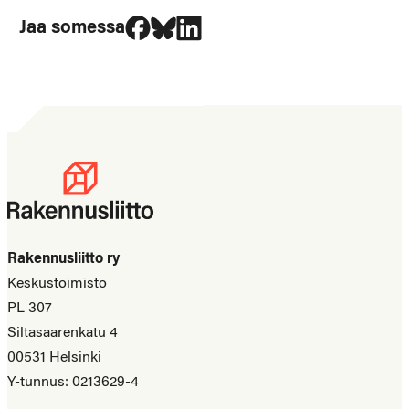
Jaa Facebookissa
Jaa Blueskyssa
Jaa LinkedIn:ssä
Jaa somessa
Rakennusliitto ry
Keskustoimisto
PL 307
Siltasaarenkatu 4
00531 Helsinki
Y-tunnus: 0213629-4