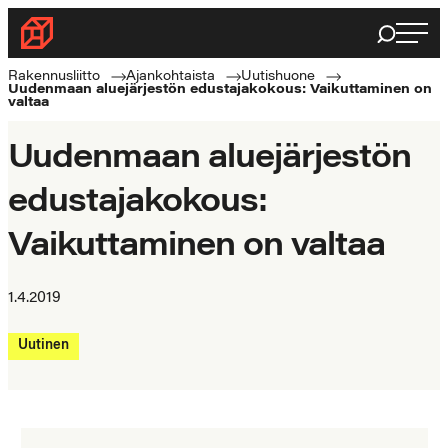
Siirry
Haku
Rakennusliitto
suoraan
Rakennusalan
sisältöön
Rakennusliitto
Ajankohtaista
Uutishuone
Uudenmaan aluejärjestön edustajakokous: Vaikuttaminen on
ammattilaisten
valtaa
puolella
Uudenmaan aluejärjestön
edustajakokous:
Vaikuttaminen on valtaa
1.4.2019
Uutinen