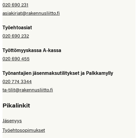
020 690 231
asiakirjat@rakennusliitto.fi
Työehtoasiat
020 690 232
Työttömyyskassa A-kassa
020 690 455
Työnantajien jäsenmaksutilitykset ja Palkkamylly
020 774 3344
ta-tilit@rakennusliitto.fi
Pikalinkit
Jäsenyys
Työehtosopimukset