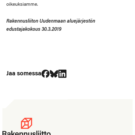
oikeuksiamme.
Rakennusliiton Uudenmaan aluejärjestön
edustajakokous 30.3.2019
Jaa Facebookissa
Jaa Blueskyssa
Jaa LinkedIn:ssä
Jaa somessa