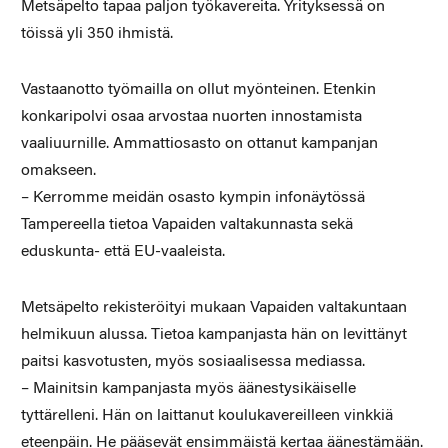
Metsäpelto tapaa paljon työkavereita. Yrityksessä on
töissä yli 350 ihmistä.
Vastaanotto työmailla on ollut myönteinen. Etenkin
konkaripolvi osaa arvostaa nuorten innostamista
vaaliuurnille. Ammattiosasto on ottanut kampanjan
omakseen.
– Kerromme meidän osasto kympin infonäytössä
Tampereella tietoa Vapaiden valtakunnasta sekä
eduskunta- että EU-vaaleista.
Metsäpelto rekisteröityi mukaan Vapaiden valtakuntaan
helmikuun alussa. Tietoa kampanjasta hän on levittänyt
paitsi kasvotusten, myös sosiaalisessa mediassa.
– Mainitsin kampanjasta myös äänestysikäiselle
tyttärelleni. Hän on laittanut koulukavereilleen vinkkiä
eteenpäin. He pääsevät ensimmäistä kertaa äänestämään.