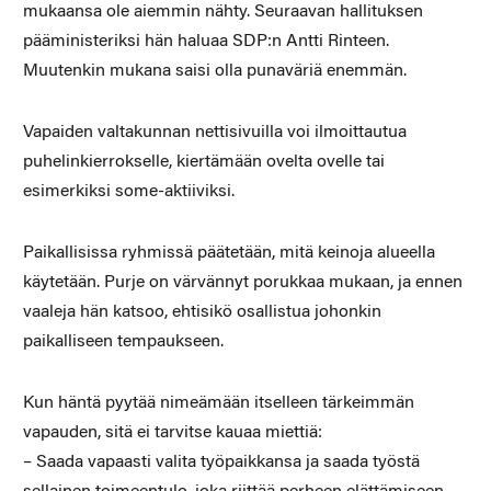
mukaansa ole aiemmin nähty. Seuraavan hallituksen
pääministeriksi hän haluaa SDP:n Antti Rinteen.
Muutenkin mukana saisi olla punaväriä enemmän.
Vapaiden valtakunnan nettisivuilla voi ilmoittautua
puhelinkierrokselle, kiertämään ovelta ovelle tai
esimerkiksi some-aktiiviksi.
Paikallisissa ryhmissä päätetään, mitä keinoja alueella
käytetään. Purje on värvännyt porukkaa mukaan, ja ennen
vaaleja hän katsoo, ehtisikö osallistua johonkin
paikalliseen tempaukseen.
Kun häntä pyytää nimeämään itselleen tärkeimmän
vapauden, sitä ei tarvitse kauaa miettiä:
– Saada vapaasti valita työpaikkansa ja saada työstä