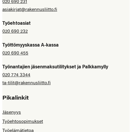
020 690 231
asiakirjat@rakennusliitto.fi
Työehtoasiat
020 690 232
Työttömyyskassa A-kassa
020 690 455
Työnantajien jäsenmaksutilitykset ja Palkkamylly
020 774 3344
ta-tilit@rakennusliitto.fi
Pikalinkit
Jäsenyys
Työehtosopimukset
Työelämätietoa