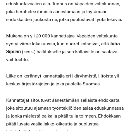
eduskuntavaalien alla. Tunnus on Vapaiden valtakunnan,
joka herättelee ihmisiä äänestämään ja löytämään
ehdokkaiden joukosta ne, jotka puolustavat työtä tekeviä.
Mukana on yli 20 000 kannattajaa. Vapaiden valtakunta
syntyi viime lokakuussa, kun nuoret katsoivat, että
Juha
Sipilän
(kesk.) hallitukselle ja sen kaltaisille on saatava
vaihtoehto.
Liike on kerännyt kannattajia eri ikäryhmistä, liitoista yli
keskusjärjestörajojen ja joka puolelta Suomea.
Kannattajat sitoutuvat äänestämään sellaista ehdokasta,
joka sitoutuu ajamaan työntekijöiden asiaa eduskunnassa
ja jonka mielestä palkalla pitää tulla toimeen. Ehdokkaan
pitää luvata vaalia lakko-oikeutta ja puolustaa