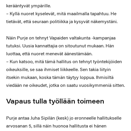
kerääntyvät ympärille.
– Kyllä nuoret kyselevät, mitä maailmalla tapahtuu. He
tietävät, että seuraan politiikka ja kysyvät näkemystäni.
Näin Purje on tehnyt Vapaiden valtakunta -kampanjaa
tutuksi. Uusia kannattajia on sitoutunut mukaan. Hän
luottaa, että nuoret menevät äänestämään.
– Kun katsoo, mitä tämä hallitus on tehnyt työntekijöiden
oikeuksille, se saa ihmiset liikkeelle. Sen takia liityin
itsekin mukaan, koska tämän täytyy loppua. Ihmisiltä
viedään ne oikeudet, jotka on saatu vuosikymmeniä sitten.
Vapaus tulla työllään toimeen
Purje antaa Juha Sipilän (kesk) jo eronneelle hallitukselle
arvosanan 5, sillä näin huonoa hallitusta ei hänen