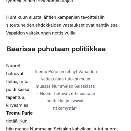
työntekijöiden irtisanomissuojaa.
Huhtikuun alusta lähtien kampanjan tavoitteisiin
sitoutuneiden ehdokkaiden vastaukset ovat nähtävissä
Vapaiden valtakunnan nettisivuilla.
Baarissa puhutaan politiikkaa
Nuoret
Teemu Purje on tehnyt Vapaiden
haluavat
valtakuntaa tutuksi muun
tietää, mitä
muassa Nummelan Seisakissa.
politiikassa
– Nuoret tietävät, että seuraan
tapahtuu,
politiikka ja kysyvät
kirvesmies
näkemystäni.
Teemu Purje
tietää. Kun
hän menee Nummelan Seisakin kahvilaan, tutut nuoret