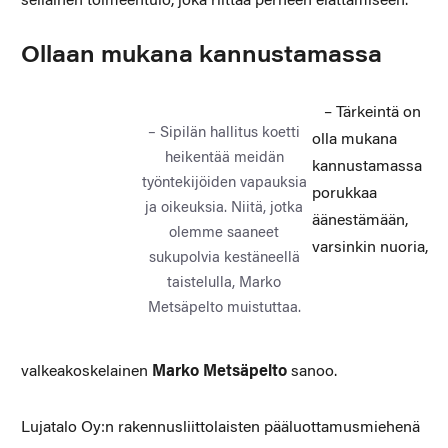
sellainen toimeentulo, joka riittää perheen elättämiseen.
Ollaan mukana kannustamassa
– Tärkeintä on
– Sipilän hallitus koetti
olla mukana
heikentää meidän
kannustamassa
työntekijöiden vapauksia
porukkaa
ja oikeuksia. Niitä, jotka
äänestämään,
olemme saaneet
varsinkin nuoria,
sukupolvia kestäneellä
taistelulla, Marko
Metsäpelto muistuttaa.
valkeakoskelainen
Marko Metsäpelto
sanoo.
Lujatalo Oy:n rakennusliittolaisten pääluottamusmiehenä