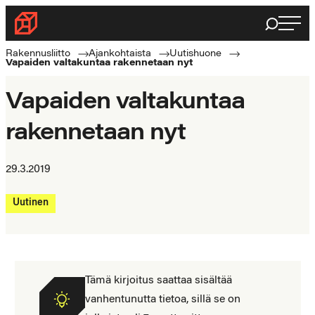
Siirry
Haku
Rakennusliitto
suoraan
Rakennusalan
sisältöön
Rakennusliitto
Ajankohtaista
Uutishuone
Vapaiden valtakuntaa rakennetaan nyt
ammattilaisten
puolella
Vapaiden valtakuntaa
rakennetaan nyt
29.3.2019
Uutinen
Tämä kirjoitus saattaa sisältää
vanhentunutta tietoa, sillä se on