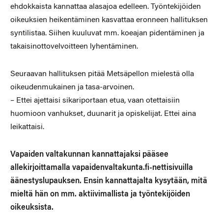
ehdokkaista kannattaa alasajoa edelleen. Työntekijöiden
oikeuksien heikentäminen kasvattaa eronneen hallituksen
syntilistaa. Siihen kuuluvat mm. koeajan pidentäminen ja
takaisinottovelvoitteen lyhentäminen.
Seuraavan hallituksen pitää Metsäpellon mielestä olla
oikeudenmukainen ja tasa-arvoinen.
– Ettei ajettaisi sikariportaan etua, vaan otettaisiin
huomioon vanhukset, duunarit ja opiskelijat. Ettei aina
leikattaisi.
Vapaiden valtakunnan kannattajaksi pääsee
allekirjoittamalla vapaidenvaltakunta.fi-nettisivuilla
äänestyslupauksen. Ensin kannattajalta kysytään, mitä
mieltä hän on mm. aktiivimallista ja työntekijöiden
oikeuksista.