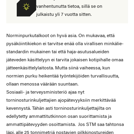
vanhentunutta tietoa, sillä se on
julkaistu yli 7 vuotta sitten.
Norminpurkutalkoot on hyvä asia. On mukavaa, että
pysäköintikiekon ei tarvitse enää olla virallisen minkälie-
standardin mukainen tai että haja-asutusalueiden
jäteveden käsittelyyn ei tarvita jokaisen kotipihalle omaa
jätteenkäsittelylaitosta. Mutta siinä vaiheessa, kun
normien purku heikentää työntekijöiden turvallisuutta,
ollaan menossa väärään suuntaan.
Sosiaali- ja terveysministeriö ajaa nyt
torninosturinkuljettajien ajopätevyyksiin merkittävää
kevennystä. Tähän asti torninosturinkuljettajilta on
edellytetty ammattitutkinnon osan suorittamista ja
ammattipätevyyden osoittamista. Jos STM saa tahtonsa
läpi, alle 25 tonnimetriä nostavien pilkkinostureiden