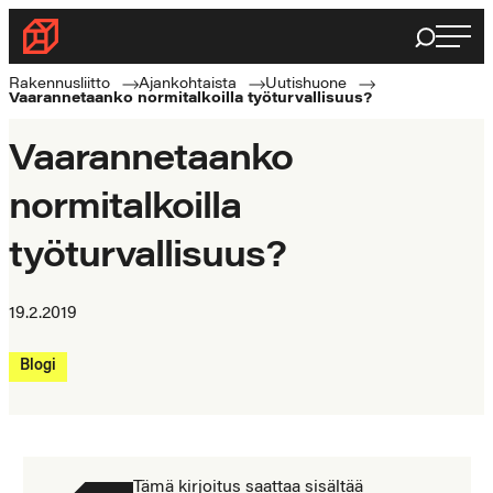
Siirry
Haku
Rakennusliitto
suoraan
Rakennusalan
sisältöön
Rakennusliitto
Ajankohtaista
Uutishuone
Vaarannetaanko normitalkoilla työturvallisuus?
ammattilaisten
puolella
Vaarannetaanko
normitalkoilla
työturvallisuus?
19.2.2019
Blogi
Tämä kirjoitus saattaa sisältää