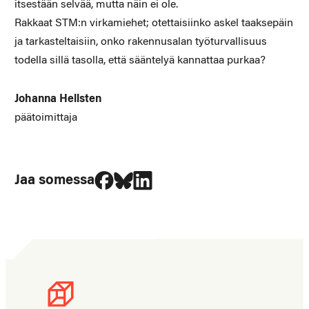
itsestään selvää, mutta näin ei ole.
Rakkaat STM:n virkamiehet; otettaisiinko askel taaksepäin
ja tarkasteltaisiin, onko rakennusalan työturvallisuus
todella sillä tasolla, että sääntelyä kannattaa purkaa?
Johanna Hellsten
päätoimittaja
Jaa Facebookissa
Jaa Blueskyssa
Jaa LinkedIn:ssä
Jaa somessa