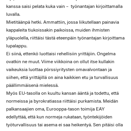
kanssa saisi pelata kuka vain – työnantajan kirjoittamalla
luvalla.
Mietitäänpä hetki. Ammattiin, jossa liikutellaan painavia
kappaleita tiukoissakin paikoissa, muiden ihmisten
yläpuolella, riittäisi tästä eteenpäin työnantajan kirjoittama
lupalappu.
Ei siinä, ettenkö luottaisi rehellisiin yrittäjiin. Ongelma
ovatkin ne muut. Viime viikkoina on ollut itse kullakin
vaikeuksia luottaa pörssiyritysten omavalvontaan ja
siihen, että yrittäjillä on aina kaikkien etu ja turvallisuus
päällimmäisenä mielessä.
Myös EU-tasolla on kuultu kansan ääntä ja todettu, että
normeissa ja byrokratiassa riittäisi purkamista. Meidän
palkansaajien oma, Eurooppa-tason toimija EAY
edellyttää, että kun normeja rukataan, työntekijöiden
työturvallisuus tai asema ei saa heikentyä. Sen pitäisi olla