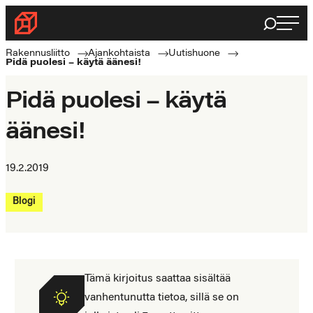
Siirry
Haku
Rakennusliitto
suoraan
Rakennusalan
sisältöön
Rakennusliitto
Ajankohtaista
Uutishuone
Pidä puolesi – käytä äänesi!
ammattilaisten
puolella
Pidä puolesi – käytä
äänesi!
19.2.2019
Blogi
Tämä kirjoitus saattaa sisältää
vanhentunutta tietoa, sillä se on