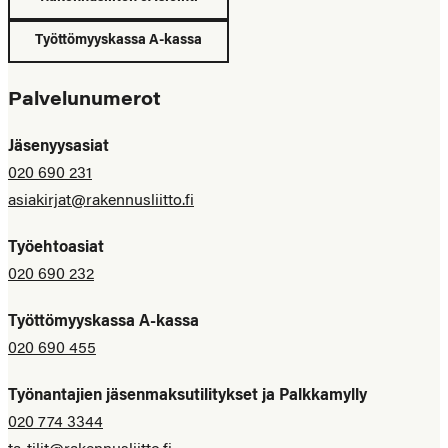
Työttömyyskassa A-kassa
Palvelunumerot
Jäsenyysasiat
020 690 231
asiakirjat@rakennusliitto.fi
Työehtoasiat
020 690 232
Työttömyyskassa A-kassa
020 690 455
Työnantajien jäsenmaksutilitykset ja Palkkamylly
020 774 3344