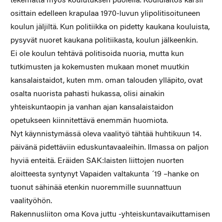
tekemättä myös koulutuksen puolella. Koululaitos kärsii
osittain edelleen krapulaa 1970-luvun ylipolitisoituneen
koulun jäljiltä. Kun politiikka on pidetty kaukana kouluista,
pysyvät nuoret kaukana politiikasta, koulun jälkeenkin.
Ei ole koulun tehtävä politisoida nuoria, mutta kun
tutkimusten ja kokemusten mukaan monet muutkin
kansalaistaidot, kuten mm. oman talouden ylläpito, ovat
osalta nuorista pahasti hukassa, olisi ainakin
yhteiskuntaopin ja vanhan ajan kansalaistaidon
opetukseen kiinnitettävä enemmän huomiota.
Nyt käynnistymässä oleva vaalityö tähtää huhtikuun 14.
päivänä pidettäviin eduskuntavaaleihin. Ilmassa on paljon
hyviä enteitä. Eräiden SAK:laisten liittojen nuorten
aloitteesta syntynyt Vapaiden valtakunta ´19 –hanke on
tuonut sähinää etenkin nuoremmille suunnattuun
vaalityöhön.
Rakennusliiton oma Kova juttu -yhteiskuntavaikuttamisen