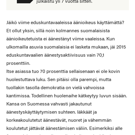
julkaistu yli 7 vuotta sitten.
Jäikö viime eduskuntavaaleissa äänioikeus käyttämättä?
Et ollut yksin, sillä noin kolmannes suomalaisista
äänioikeutetuista ei äänestänyt viime vaaleissa. Kun
ulkomailla asuvia suomalaisia ei lasketa mukaan, jäi 2015
eduskuntavaalien äänestysaktiivisuus vain 70,1
prosenttiin.
Itse asiassa tuo 70 prosenttia sellaisenaan ei ole kovin
huolestuttava luku. Sen pitäisi olla parempi, mutta
tuollakin tasolla demokratia on vielä vahvoissa
kantimissa. Todellinen huolenaihe kätkeytyy luvun sisään.
Kansa on Suomessa vahvasti jakautunut
äänestyskäyttäytymisen suhteen. Iäkkäät ja
korkeakoulutetut äänestävät, nuoret ja vähemmän
koulutetut jättävät äänestämisen väliin. Esimerkiksi alle