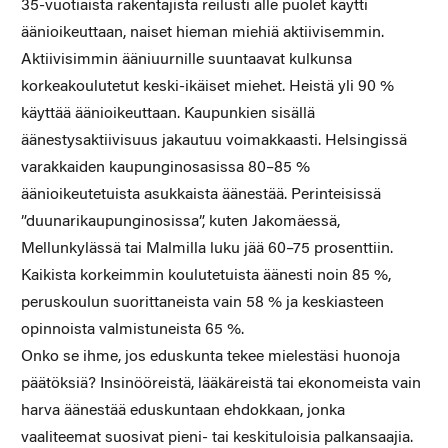
35-vuotiaista rakentajista reilusti alle puolet käytti
äänioikeuttaan, naiset hieman miehiä aktiivisemmin.
Aktiivisimmin ääniuurnille suuntaavat kulkunsa
korkeakoulutetut keski-ikäiset miehet. Heistä yli 90 %
käyttää äänioikeuttaan. Kaupunkien sisällä
äänestysaktiivisuus jakautuu voimakkaasti. Helsingissä
varakkaiden kaupunginosasissa 80–85 %
äänioikeutetuista asukkaista äänestää. Perinteisissä
”duunarikaupunginosissa”, kuten Jakomäessä,
Mellunkylässä tai Malmilla luku jää 60–75 prosenttiin.
Kaikista korkeimmin koulutetuista äänesti noin 85 %,
peruskoulun suorittaneista vain 58 % ja keskiasteen
opinnoista valmistuneista 65 %.
Onko se ihme, jos eduskunta tekee mielestäsi huonoja
päätöksiä? Insinööreistä, lääkäreistä tai ekonomeista vain
harva äänestää eduskuntaan ehdokkaan, jonka
vaaliteemat suosivat pieni- tai keskituloisia palkansaajia.