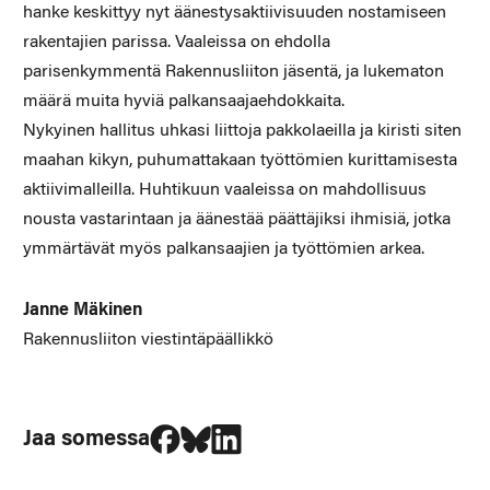
hanke keskittyy nyt äänestysaktiivisuuden nostamiseen
rakentajien parissa. Vaaleissa on ehdolla
parisenkymmentä Rakennusliiton jäsentä, ja lukematon
määrä muita hyviä palkansaajaehdokkaita.
Nykyinen hallitus uhkasi liittoja pakkolaeilla ja kiristi siten
maahan kikyn, puhumattakaan työttömien kurittamisesta
aktiivimalleilla. Huhtikuun vaaleissa on mahdollisuus
nousta vastarintaan ja äänestää päättäjiksi ihmisiä, jotka
ymmärtävät myös palkansaajien ja työttömien arkea.
Janne Mäkinen
Rakennusliiton viestintäpäällikkö
Jaa Facebookissa
Jaa Blueskyssa
Jaa LinkedIn:ssä
Jaa somessa