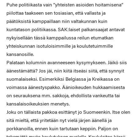
Puhe politiikasta vain ”yhteisten asioiden hoitamisena”
piilottaa taakseen sen tosiasian, että vallasta ja
päätöksistä kamppaillaan niin valtakunnan kuin
kuntatason politiikassa. SAK:laiset palkansaajat antavat
nykyisellään tässä kamppailussa reilun etumatkan
yhteiskunnan isotuloisimmille ja koulutetuimmille
kansanosille.
Palataan kolumnin avanneeseen kysymykseen. Jäikö siis
äänestämättä? Jos jäi, niin kiitä itseäsi siitä, että synnyit
suomalaiseksi. Esimerkiksi Belgiassa ja Kreikassa on
voimassa äänestyspakko. Äänioikeuden hukkaamisesta
on seurauksena mm. sakkoja, ehdollista vankeutta tai
kansalaisoikeuksien menetys.
Joku on tällaista pakkoa esittänyt jo Suomeenkin. Itse olen
sitä mieltä, että yritetään nyt vielä järjen äänellä ja
porkkanoilla, ennen kuin tartutaan keppiin. Paljon on