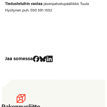
Tiedusteluihin vastaa
jäsenpalvelupäällikkö Tuula
Hyötynen puh. 050 591 1552
Jaa Facebookissa
Jaa Blueskyssa
Jaa LinkedIn:ssä
Jaa somessa