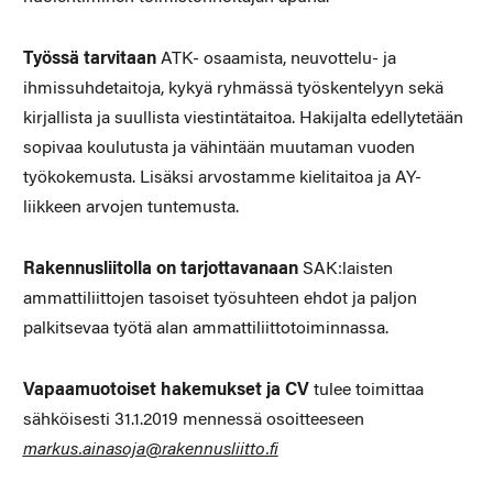
Työssä tarvitaan
ATK- osaamista, neuvottelu- ja
ihmissuhdetaitoja, kykyä ryhmässä työskentelyyn sekä
kirjallista ja suullista viestintätaitoa. Hakijalta edellytetään
sopivaa koulutusta ja vähintään muutaman vuoden
työkokemusta. Lisäksi arvostamme kielitaitoa ja AY-
liikkeen arvojen tuntemusta.
Rakennusliitolla on tarjottavanaan
SAK:laisten
ammattiliittojen tasoiset työsuhteen ehdot ja paljon
palkitsevaa työtä alan ammattiliittotoiminnassa.
Vapaamuotoiset hakemukset ja CV
tulee toimittaa
sähköisesti 31.1.2019 mennessä osoitteeseen
markus.ainasoja@rakennusliitto.fi