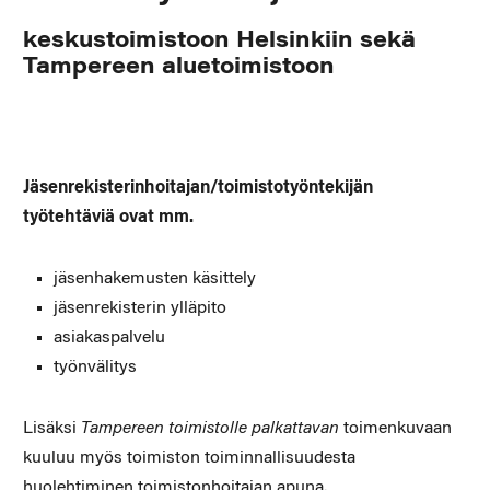
keskustoimistoon Helsinkiin sekä
Tampereen aluetoimistoon
Jäsenrekisterinhoitajan/toimistotyöntekijän
työtehtäviä ovat mm.
jäsenhakemusten käsittely
jäsenrekisterin ylläpito
asiakaspalvelu
työnvälitys
Lisäksi
Tampereen toimistolle palkattavan
toimenkuvaan
kuuluu myös toimiston toiminnallisuudesta
huolehtiminen toimistonhoitajan apuna.