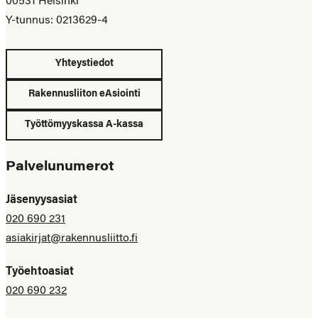
00531 Helsinki
Y-tunnus: 0213629-4
Yhteystiedot
Rakennusliiton eAsiointi
Työttömyyskassa A-kassa
Palvelunumerot
Jäsenyysasiat
020 690 231
asiakirjat@rakennusliitto.fi
Työehtoasiat
020 690 232