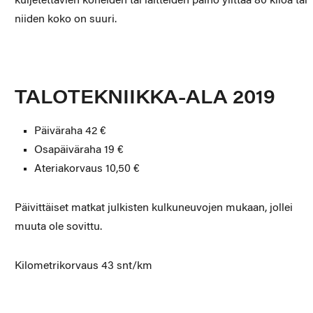
kuljetettavien koneiden tai laitteiden paino ylittää 80 kiloa tai 
niiden koko on suuri.
TALOTEKNIIKKA-ALA 2019
Päiväraha 42 €
Osapäiväraha 19 €
Ateriakorvaus 10,50 €
Päivittäiset matkat julkisten kulkuneuvojen mukaan, jollei
muuta ole sovittu.
Kilometrikorvaus 43 snt/km