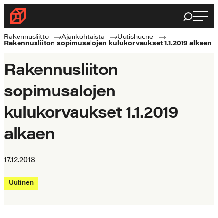
Siirry
Haku
Rakennusliitto
suoraan
Rakennusalan
sisältöön
Rakennusliitto
Ajankohtaista
Uutishuone
Rakennusliiton sopimusalojen kulukorvaukset 1.1.2019 alkaen
ammattilaisten
puolella
Rakennusliiton
sopimusalojen
kulukorvaukset 1.1.2019
alkaen
17.12.2018
Uutinen