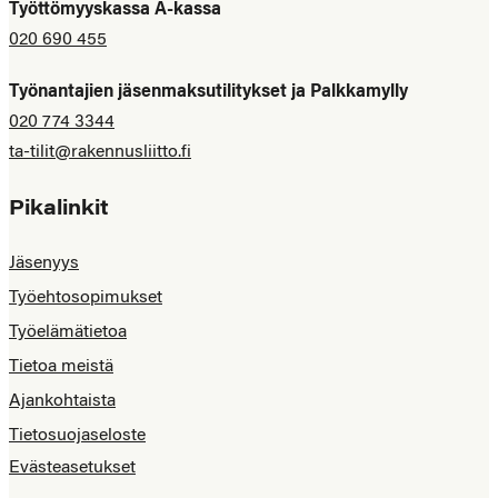
Työttömyyskassa A-kassa
020 690 455
Työnantajien jäsenmaksutilitykset ja Palkkamylly
020 774 3344
ta-tilit@rakennusliitto.fi
Pikalinkit
Jäsenyys
Työehtosopimukset
Työelämätietoa
Tietoa meistä
Ajankohtaista
Tietosuojaseloste
Evästeasetukset