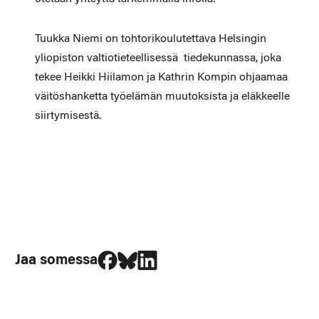
Tuukka Niemi on tohtorikoulutettava Helsingin
yliopiston valtiotieteellisessä tiedekunnassa, joka
tekee Heikki Hiilamon ja Kathrin Kompin ohjaamaa
väitöshanketta työelämän muutoksista ja eläkkeelle
siirtymisestä.
Jaa Facebookissa
Jaa Blueskyssa
Jaa LinkedIn:ssä
Jaa somessa