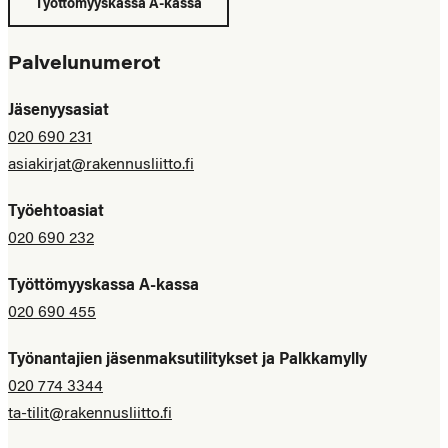
Työttömyyskassa A-kassa
Palvelunumerot
Jäsenyysasiat
020 690 231
asiakirjat@rakennusliitto.fi
Työehtoasiat
020 690 232
Työttömyyskassa A-kassa
020 690 455
Työnantajien jäsenmaksutilitykset ja Palkkamylly
020 774 3344
ta-tilit@rakennusliitto.fi