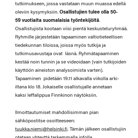
tutkimukseen, jossa vastataan muun muassa edellä
oleviin kysymyksiin.
Osallistujien tulee olla 50-
59 vuotiaita suomalaisia työntekijöitä
.
Osallistujista kootaan viisi pientä keskusteluryhmää.
Ryhmille järjestetään tapaaminen valtiotieteellisen
tiedekunnan tiloissa, joissa myös tutkija ja
tutkimusavustaja ovat läsnä. Ryhmätapaaminen
kestää noin tunnin ja se videoidaan (vain tutkijoiden
käyttöön aineiston analysoimista varten).
Tapaaminen pidetään 19.11 alkavalla viikolla arki-
iltana klo 18. Jokaiselle osallistujalle annetaan
kaksi leffalippua Finnkinon näytöksiin.
Ilmoittautumiset mahdollisimman pian
sähköpostitse osoitteeseen:
tuukka.niemi@helsinki.fi
. Tämän jälkeen osallistujiin
otetaan yhteyttä tarkemmalla infolla.