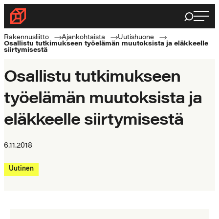
Siirry
Haku
Rakennusliitto
suoraan
Rakennusalan
sisältöön
Rakennusliitto
Ajankohtaista
Uutishuone
Osallistu tutkimukseen työelämän muutoksista ja eläkkeelle
ammattilaisten
siirtymisestä
puolella
Osallistu tutkimukseen
työelämän muutoksista ja
eläkkeelle siirtymisestä
6.11.2018
Uutinen