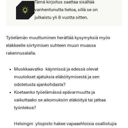
Tämä kirjoitus saattaa sisältää
vanhentunutta tietoa, sillä se on
julkaistu yli 8 vuotta sitten.
Työelämän muuttuminen herättää kysymyksiä myös
eläkkeelle siirtymisen suhteen muun muassa
rakennusalalla.
Muokkaavatko käynnissä ja edessä olevat
muutokset ajatuksia eläköitymisestä ja sen
odotetusta ajankohdasta?
Koetaanko työelämässä epävarmuutta ja
vaikuttaako se aikomuksiin eläköityä tai jatkaa
työntekoa?
Helsingin yliopisto hakee vapaaehtoisia osallistujia