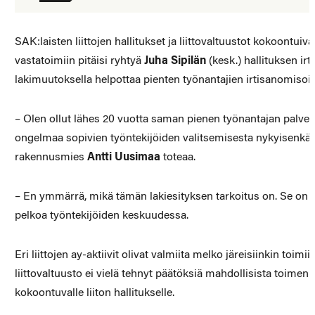
SAK:laisten liittojen hallitukset ja liittovaltuustot kokoontu
vastatoimiin pitäisi ryhtyä
Juha Sipilän
(kesk.) hallituksen ir
lakimuutoksella helpottaa pienten työnantajien irtisanomisoik
– Olen ollut lähes 20 vuotta saman pienen työnantajan palve
ongelmaa sopivien työntekijöiden valitsemisesta nykyisenkään
rakennusmies
Antti Uusimaa
toteaa.
– En ymmärrä, mikä tämän lakiesityksen tarkoitus on. Se on 
pelkoa työntekijöiden keskuudessa.
Eri liittojen ay-aktiivit olivat valmiita melko järeisiinkin toi
liittovaltuusto ei vielä tehnyt päätöksiä mahdollisista toimenpi
kokoontuvalle liiton hallitukselle.