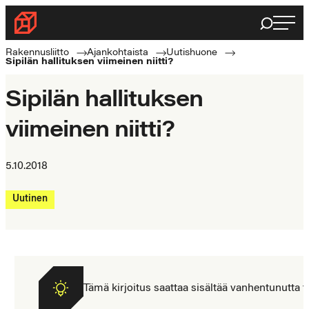
Siirry
Haku
Rakennusliitto
suoraan
Rakennusalan
sisältöön
Rakennusliitto
Ajankohtaista
Uutishuone
Sipilän hallituksen viimeinen niitti?
ammattilaisten
puolella
Sipilän hallituksen
viimeinen niitti?
5.10.2018
Uutinen
Tämä kirjoitus saattaa sisältää vanhentunutta tiet