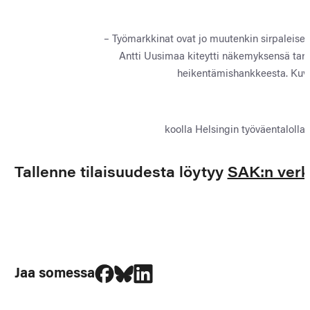
– Työmarkkinat ovat jo muutenkin sirpaleiset,
Antti Uusimaa kiteytti näkemyksensä tar
heikentämishankkeesta. Kuva
koolla Helsingin työväentalolla
Tallenne tilaisuudesta löytyy
SAK:n verk
Jaa Facebookissa
Jaa Blueskyssa
Jaa LinkedIn:ssä
Jaa somessa