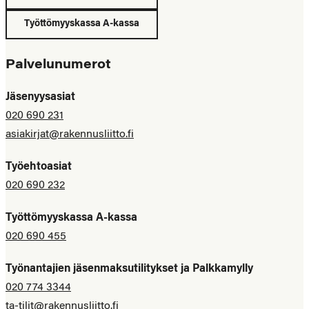
Työttömyyskassa A-kassa
Palvelunumerot
Jäsenyysasiat
020 690 231
asiakirjat@rakennusliitto.fi
Työehtoasiat
020 690 232
Työttömyyskassa A-kassa
020 690 455
Työnantajien jäsenmaksutilitykset ja Palkkamylly
020 774 3344
ta-tilit@rakennusliitto.fi