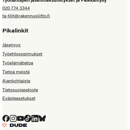
Työnantajien jäsenmaksutilitykset ja Palkkamylly
020 774 3344
ta-tilit@rakennusliitto.fi
Pikalinkit
Jäsenyys
Työehtosopimukset
Työelämätietoa
Tietoa meistä
Ajankohtaista
Tietosuojaseloste
Evästeasetukset
Facebook
Instagram
YouTube
Tiktok
LinkedIn
Bluesky