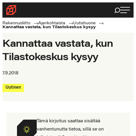
Siirry
Haku
Rakennusliitto
suoraan
Rakennusalan
sisältöön
Rakennusliitto
Ajankohtaista
Uutishuone
Kannattaa vastata, kun Tilastokeskus kysyy
ammattilaisten
puolella
Kannattaa vastata, kun
Tilastokeskus kysyy
7.9.2018
Uutinen
Tämä kirjoitus saattaa sisältää
vanhentunutta tietoa, sillä se on