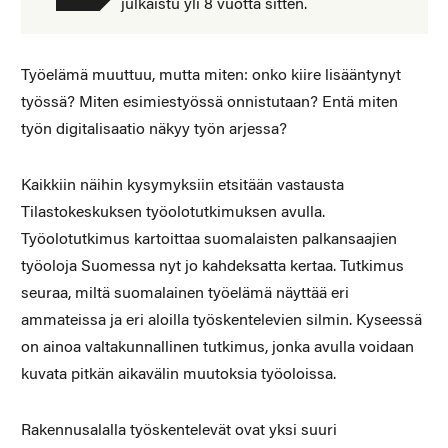
julkaistu yli 8 vuotta sitten.
Työelämä muuttuu, mutta miten: onko kiire lisääntynyt
työssä? Miten esimiestyössä onnistutaan? Entä miten
työn digitalisaatio näkyy työn arjessa?
Kaikkiin näihin kysymyksiin etsitään vastausta
Tilastokeskuksen työolotutkimuksen avulla.
Työolotutkimus kartoittaa suomalaisten palkansaajien
työoloja Suomessa nyt jo kahdeksatta kertaa. Tutkimus
seuraa, miltä suomalainen työelämä näyttää eri
ammateissa ja eri aloilla työskentelevien silmin. Kyseessä
on ainoa valtakunnallinen tutkimus, jonka avulla voidaan
kuvata pitkän aikavälin muutoksia työoloissa.
Rakennusalalla työskentelevät ovat yksi suuri