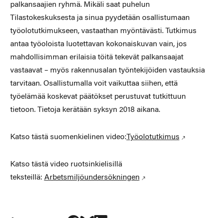
palkansaajien ryhmä. Mikäli saat puhelun
Tilastokeskuksesta ja sinua pyydetään osallistumaan
työolotutkimukseen, vastaathan myöntävästi. Tutkimus
antaa työoloista luotettavan kokonaiskuvan vain, jos
mahdollisimman erilaisia töitä tekevät palkansaajat
vastaavat – myös rakennusalan työntekijöiden vastauksia
tarvitaan. Osallistumalla voit vaikuttaa siihen, että
työelämää koskevat päätökset perustuvat tutkittuun
tietoon. Tietoja kerätään syksyn 2018 aikana.
Katso tästä suomenkielinen video:
Työolotutkimus
Katso tästä video ruotsinkielisillä
teksteillä:
Arbetsmiljöundersökningen
Jaa Facebookissa
Jaa Blueskyssa
Jaa LinkedIn:ssä