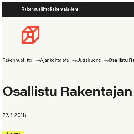
Siirry
Rakennusliitto
Rakentaja-lehti
suoraan
sisältöön
Rakennusliitto
Rakennusalan
ammattilaisten
Rakennusliitto
Ajankohtaista
Uutishuone
Osallistu R
puolella
Osallistu Rakentajan
27.8.2018