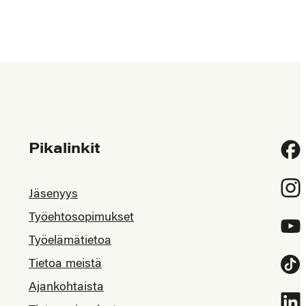
Pikalinkit
Fac
Inst
Jäsenyys
Työehtosopimukset
YouT
Työelämätietoa
Tietoa meistä
Tikt
Ajankohtaista
Link