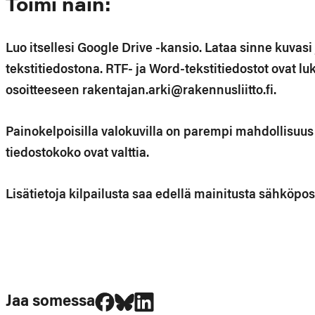
Toimi näin:
Luo itsellesi Google Drive -kansio. Lataa sinne kuvasi
tekstitiedostona. RTF- ja Word-tekstitiedostot ovat l
osoitteeseen rakentajan.arki@rakennusliitto.fi.
Painokelpoisilla valokuvilla on parempi mahdollisuus v
tiedostokoko ovat valttia.
Lisätietoja kilpailusta saa edellä mainitusta sähköpos
Jaa Facebookissa
Jaa Blueskyssa
Jaa LinkedIn:ssä
Jaa somessa