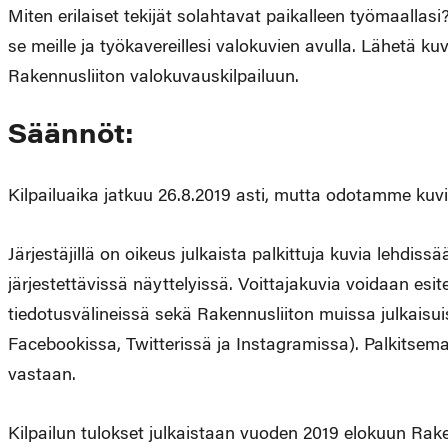
Miten erilaiset tekijät solahtavat paikalleen työmaalla
se meille ja työkavereillesi valokuvien avulla. Lähetä ku
Rakennusliiton valokuvauskilpailuun.
Säännöt:
Kilpailuaika jatkuu 26.8.2019 asti, mutta odotamme kuvi
Järjestäjillä on oikeus julkaista palkittuja kuvia lehdissä
järjestettävissä näyttelyissä. Voittajakuvia voidaan esi
tiedotusvälineissä sekä Rakennusliiton muissa julkaisu
Facebookissa, Twitterissä ja Instagramissa). Palkitsema
vastaan.
Kilpailun tulokset julkaistaan vuoden 2019 elokuun Rake