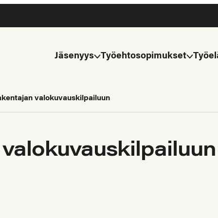
Jäsenyys
Työehtosopimukset
Työel
akentajan valokuvauskilpailuun
 valokuvauskilpailuun