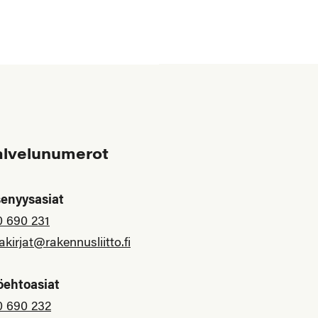
alvelunumerot
senyysasiat
0 690 231
akirjat@rakennusliitto.fi
öehtoasiat
0 690 232