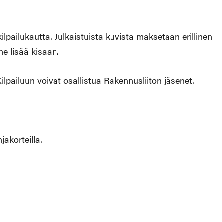
kilpailukautta. Julkaistuista kuvista maksetaan erillinen
e lisää kisaan.
Kilpailuun voivat osallistua Rakennusliiton jäsenet.
akorteilla.