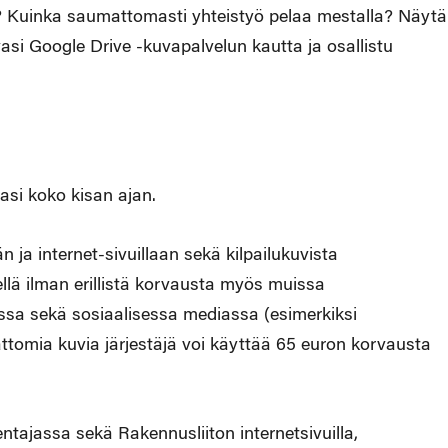
si? Kuinka saumattomasti yhteistyö pelaa mestalla? Näytä
vasi Google Drive -kuvapalvelun kautta ja osallistu
asi koko kisan ajan.
än ja internet-sivuillaan sekä kilpailukuvista
tellä ilman erillistä korvausta myös muissa
issa sekä sosiaalisessa mediassa (esimerkiksi
ttomia kuvia järjestäjä voi käyttää 65 euron korvausta
ntajassa sekä Rakennusliiton internetsivuilla,