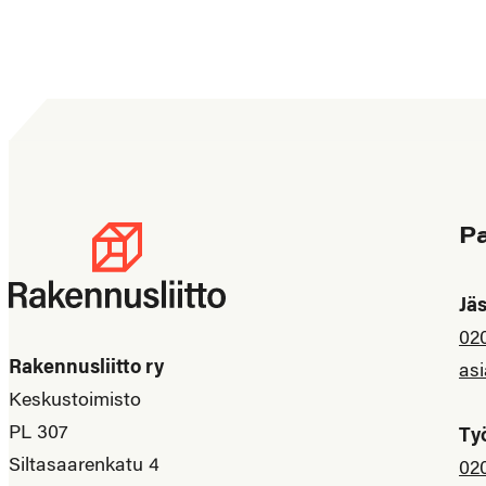
P
Jä
02
Rakennusliitto ry
asi
Keskustoimisto
PL 307
Ty
Siltasaarenkatu 4
02