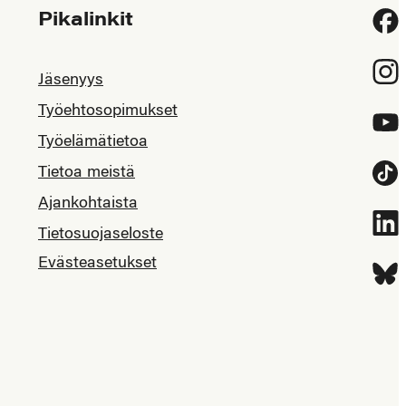
Pikalinkit
Fac
Inst
Jäsenyys
Työehtosopimukset
YouT
Työelämätietoa
Tietoa meistä
Tikt
Ajankohtaista
Link
Tietosuojaseloste
Evästeasetukset
Blue