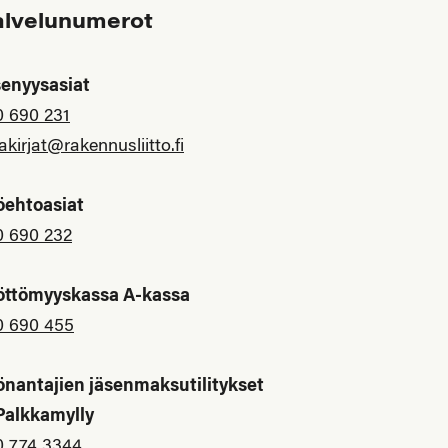
alvelunumerot
senyysasiat
0 690 231
akirjat@rakennusliitto.fi
öehtoasiat
0 690 232
öttömyyskassa A-kassa
0 690 455
önantajien jäsenmaksutilitykset
 Palkkamylly
0 774 3344