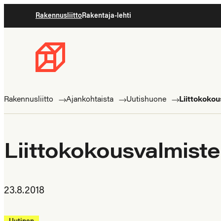
Siirry
Rakennusliitto
Rakentaja-lehti
suoraan
sisältöön
Rakennusliitto
Rakennusalan
ammattilaisten
Rakennusliitto
Ajankohtaista
Uutishuone
Liittokokou
puolella
Liittokokousvalmiste
23.8.2018