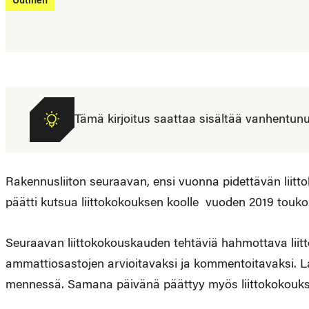
Uutinen
Tämä kirjoitus saattaa sisältää vanhentunutta
Rakennusliiton seuraavan, ensi vuonna pidettävän liittok
päätti kutsua liittokokouksen koolle vuoden 2019 toukok
Seuraavan liittokokouskauden tehtäviä hahmottava liitto
ammattiosastojen arvioitavaksi ja kommentoitavaksi. 
mennessä. Samana päivänä päättyy myös liittokokouksell