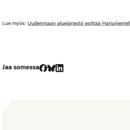
Lue myös:
Uudenmaan aluejärjestö esittää Harjuniemell
Jaa Facebookissa
Jaa Blueskyssa
Jaa LinkedIn:ssä
Jaa somessa