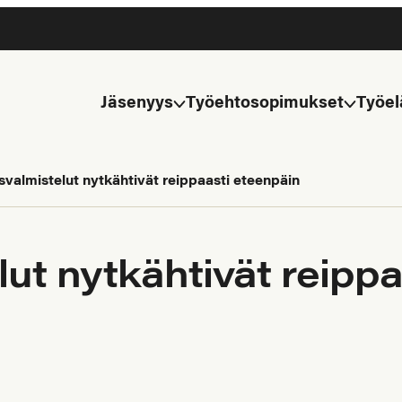
Jäsenyys
Työehtosopimukset
Työel
svalmistelut nytkähtivät reippaasti eteenpäin
lut nytkähtivät reipp