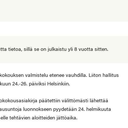
 tietoa, sillä se on julkaistu yli 8 vuotta sitten.
okouksen valmistelu etenee vauhdilla. Liiton hallitus
uun 24.-26. päiviksi Helsinkiin.
kokousasiakirja päätettiin välittömästi lähettää
Lausuntoja luonnokseen pyydetään 24. helmikuuta
e tehtävien aloitteiden jättöaika.