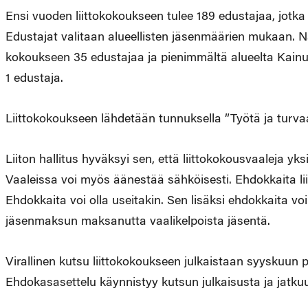
Ensi vuoden liittokokoukseen tulee 189 edustajaa, jotka 
Edustajat valitaan alueellisten jäsenmäärien mukaan. N
kokoukseen 35 edustajaa ja pienimmältä alueelta Kainu
1 edustaja.
Liittokokoukseen lähdetään tunnuksella ”Työtä ja turvaa
Liiton hallitus hyväksyi sen, että liittokokousvaaleja y
Vaaleissa voi myös äänestää sähköisesti. Ehdokkaita l
Ehdokkaita voi olla useitakin. Sen lisäksi ehdokkaita v
jäsenmaksun maksanutta vaalikelpoista jäsentä.
Virallinen kutsu liittokokoukseen julkaistaan syyskuun 
Ehdokasasettelu käynnistyy kutsun julkaisusta ja jatku