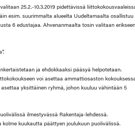
valitaan 25.2.-10.3.2019 pidettävissä liittokokousvaaleiss
äin esim. suurimmalta alueelta Uudeltamaalta osallistuu
usta 6 edustajaa. Ahvenanmaalta tosin valitaan eriksee
”.
ksinkertaistetaan ja ehdokkaaksi pääsyä helpotetaan.
iittokokoukseen voi asettaa ammattiosaston kokouksessa
oi asettaa yksittäinen ryhmä, johon kuuluu vähintään 5
puolivälissä ilmestyvässä Rakentaja-lehdessä.
u kolme kuukautta päättyen joulukuun puolivälissä.