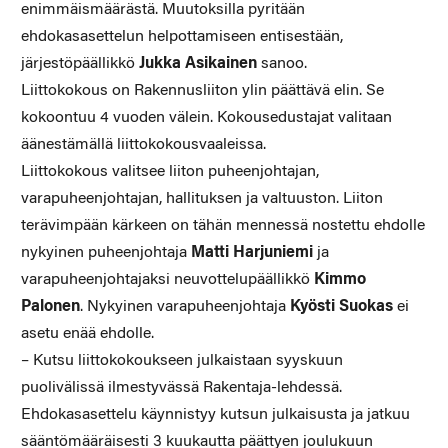
enimmäismäärästä. Muutoksilla pyritään
ehdokasasettelun helpottamiseen entisestään,
järjestöpäällikkö
Jukka Asikainen
sanoo.
Liittokokous on Rakennusliiton ylin päättävä elin. Se
kokoontuu 4 vuoden välein. Kokousedustajat valitaan
äänestämällä liittokokousvaaleissa.
Liittokokous valitsee liiton puheenjohtajan,
varapuheenjohtajan, hallituksen ja valtuuston. Liiton
terävimpään kärkeen on tähän mennessä nostettu ehdolle
nykyinen puheenjohtaja
Matti Harjuniemi
ja
varapuheenjohtajaksi neuvottelupäällikkö
Kimmo
Palonen
. Nykyinen varapuheenjohtaja
Kyösti Suokas
ei
asetu enää ehdolle.
– Kutsu liittokokoukseen julkaistaan syyskuun
puolivälissä ilmestyvässä Rakentaja-lehdessä.
Ehdokasasettelu käynnistyy kutsun julkaisusta ja jatkuu
sääntömääräisesti 3 kuukautta päättyen joulukuun