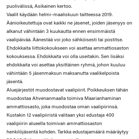
puolivälissä, Asikainen kertoo.
Vaalit käydään helmi–maaliskuun taitteessa 2019.
Äänioikeutettuja ovat kaikki ne jäsenet, joiden jäsenyys on
alkanut vähintään 3 kuukautta ennen ensimmäistä
vaalipäivää. Äänestää voi joko sähköisesti tai postitse.
Ehdokkaita liittokokoukseen voi asettaa ammattiosaston
kokouksessa. Ehdokkaita voi olla useitakin. Sen lisäksi
ehdokkaita voi asettaa yksittäinen ryhmä, johon kuuluu
vähintään 5 jäsenmaksun maksanutta vaalikelpoista
jäsentä.
Aluejärjestöt muodostavat vaalipiirit. Poikkeuksen tähän
muodostaa Ahvenanmaalla toimiva Maarianhaminan
ammattiosasto, joka muodostaa oman vaalipiirinsä.
Kustakin 12 vaalipiiristä valitaan yksi edustaja 400
vaalipiirin alueella toimivan ammattiosaston
henkilöjäsentä kohden. Tarkka edustajamäärä määräytyy