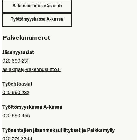
Rakennusliiton eAsiointi
Työttömyyskassa A-kassa
Palvelunumerot
Jäsenyysasiat
020 690 231
asiakirjat@rakennusliitto.fi
Työehtoasiat
020 690 232
Työttömyyskassa A-kassa
020 690 455
Työnantajien jäsenmaksutilitykset ja Palkkamylly
020 774 3344