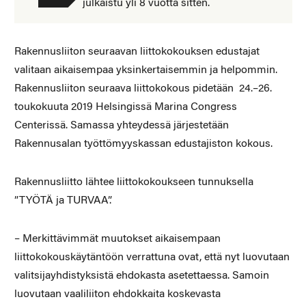
julkaistu yli 8 vuotta sitten.
Rakennusliiton seuraavan liittokokouksen edustajat
valitaan aikaisempaa yksinkertaisemmin ja helpommin.
Rakennusliiton seuraava liittokokous pidetään 24.–26.
toukokuuta 2019 Helsingissä Marina Congress
Centerissä. Samassa yhteydessä järjestetään
Rakennusalan työttömyyskassan edustajiston kokous.
Rakennusliitto lähtee liittokokoukseen tunnuksella
”TYÖTÄ ja TURVAA”.
– Merkittävimmät muutokset aikaisempaan
liittokokouskäytäntöön verrattuna ovat, että nyt luovutaan
valitsijayhdistyksistä ehdokasta asetettaessa. Samoin
luovutaan vaaliliiton ehdokkaita koskevasta