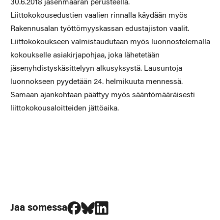
30.6.2018 jäsenmäärän perusteella.
Liittokokousedustien vaalien rinnalla käydään myös
Rakennusalan työttömyyskassan edustajiston vaalit.
Liittokokoukseen valmistaudutaan myös luonnostelemalla
kokoukselle asiakirjapohjaa, joka lähetetään
jäsenyhdistyskäsittelyyn alkusyksystä. Lausuntoja
luonnokseen pyydetään 24. helmikuuta mennessä.
Samaan ajankohtaan päättyy myös sääntömääräisesti
liittokokousaloitteiden jättöaika.
Jaa Facebookissa
Jaa Blueskyssa
Jaa LinkedIn:ssä
Jaa somessa