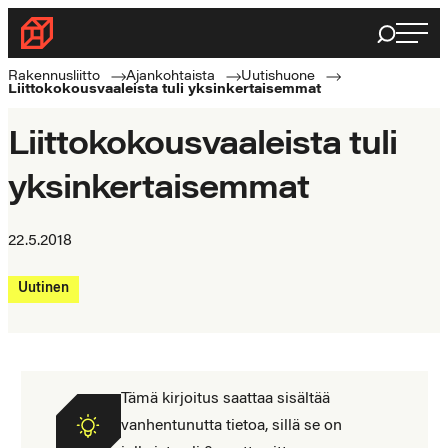
Siirry
Haku
Rakennusliitto
suoraan
Rakennusalan
sisältöön
Rakennusliitto
Ajankohtaista
Uutishuone
Liittokokousvaaleista tuli yksinkertaisemmat
ammattilaisten
puolella
Liittokokousvaaleista tuli
yksinkertaisemmat
22.5.2018
Uutinen
Tämä kirjoitus saattaa sisältää
vanhentunutta tietoa, sillä se on