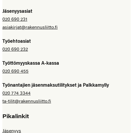
Jäsenyysasiat
020 690 231
asiakirjat@rakennusliitto.fi
Työehtoasiat
020 690 232
Työttömyyskassa A-kassa
020 690 455
Työnantajien jäsenmaksutilitykset ja Palkkamylly
020 774 3344
ta-tilit@rakennusliitto.fi
Pikalinkit
Jäsenyys