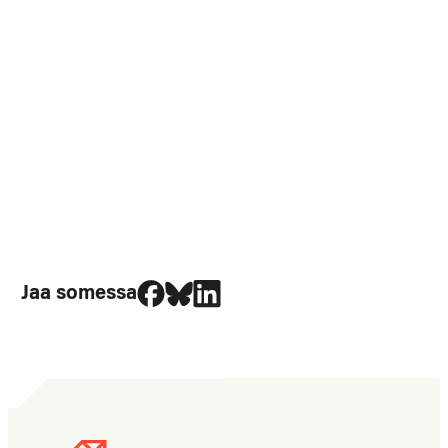
Jaa Facebookissa
Jaa Blueskyssa
Jaa LinkedIn:ssä
Jaa somessa