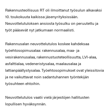
Rakennusteollisuus RT oli ilmoittanut työsulun alkavaksi
10. toukokuuta kaikissa jäsenyrityksissään.
Neuvottelutuloksen ansiosta työsulku on peruutettu ja
työt pääsevät nyt jatkumaan normaalisti.
Rakennusalan neuvottelutulos koskee kahdeksaa
työehtosopimusalaa: rakennusalaa, maa- ja
vesirakennusalaa, rakennustuoteteollisuutta, LVI-alaa,
asfalttialaa, vedeneristysalaa, maalausalaa ja
lattianpäällystysalaa. Työehtosopimukset ovat yleissitovia
ja ne vaikuttavat noin sadantuhannen työntekijän
työsuhteen ehtoihin.
Neuvottelutulos vaatii vielä järjestöjen hallitusten
lopullisen hyväksynnän.