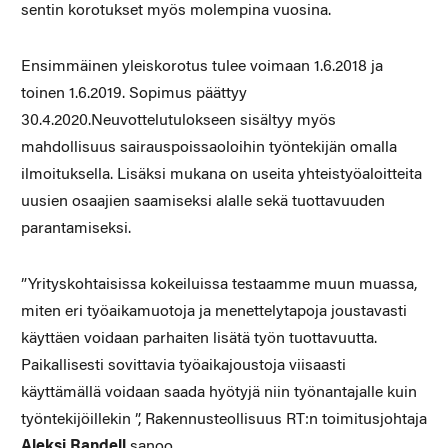
sentin korotukset myös molempina vuosina.
Ensimmäinen yleiskorotus tulee voimaan 1.6.2018 ja
toinen 1.6.2019. Sopimus päättyy
30.4.2020.Neuvottelutulokseen sisältyy myös
mahdollisuus sairauspoissaoloihin työntekijän omalla
ilmoituksella. Lisäksi mukana on useita yhteistyöaloitteita
uusien osaajien saamiseksi alalle sekä tuottavuuden
parantamiseksi.
”Yrityskohtaisissa kokeiluissa testaamme muun muassa,
miten eri työaikamuotoja ja menettelytapoja joustavasti
käyttäen voidaan parhaiten lisätä työn tuottavuutta.
Paikallisesti sovittavia työaikajoustoja viisaasti
käyttämällä voidaan saada hyötyjä niin työnantajalle kuin
työntekijöillekin ”, Rakennusteollisuus RT:n toimitusjohtaja
Aleksi Randell
sanoo.