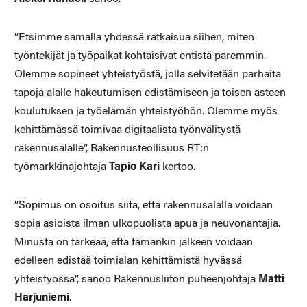
”Etsimme samalla yhdessä ratkaisua siihen, miten
työntekijät ja työpaikat kohtaisivat entistä paremmin.
Olemme sopineet yhteistyöstä, jolla selvitetään parhaita
tapoja alalle hakeutumisen edistämiseen ja toisen asteen
koulutuksen ja työelämän yhteistyöhön. Olemme myös
kehittämässä toimivaa digitaalista työnvälitystä
rakennusalalle”, Rakennusteollisuus RT:n
työmarkkinajohtaja
Tapio Kari
kertoo.
”Sopimus on osoitus siitä, että rakennusalalla voidaan
sopia asioista ilman ulkopuolista apua ja neuvonantajia.
Minusta on tärkeää, että tämänkin jälkeen voidaan
edelleen edistää toimialan kehittämistä hyvässä
yhteistyössä”, sanoo Rakennusliiton puheenjohtaja
Matti
Harjuniemi
.