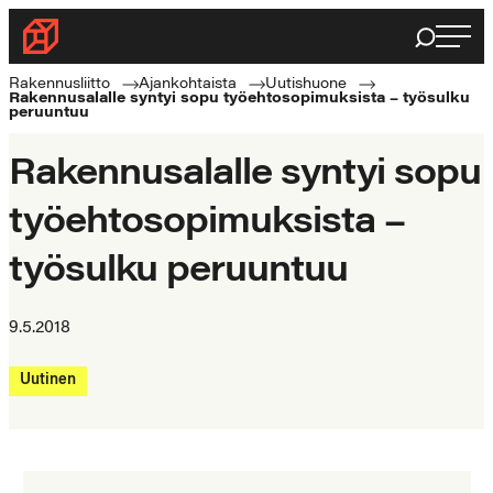
Siirry
Haku
Rakennusliitto
suoraan
Rakennusalan
sisältöön
Rakennusliitto
Ajankohtaista
Uutishuone
Rakennusalalle syntyi sopu työehtosopimuksista – työsulku
ammattilaisten
peruuntuu
puolella
Rakennusalalle syntyi sopu
työehtosopimuksista –
työsulku peruuntuu
9.5.2018
Uutinen