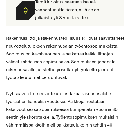
Tämä kirjoitus saattaa sisältää
vanhentunutta tietoa, sillä se on
julkaistu yli 8 vuotta sitten.
Rakennusliitto ja Rakennusteollisuus RT ovat saavuttaneet
neuvottelutuloksen rakennusalan työehtosopimuksista.
Sopimus on kaksivuotinen ja se kattaa kaikki liittojen
väliset kahdeksan sopimusalaa. Sopimuksen johdosta
rakennusalalle julistettu työsulku, ylityökielto ja muut
työtaistelutoimet peruuntuvat.
Nyt saavutettu neuvottelutulos takaa rakennusalalle
työrauhan kahdeksi vuodeksi. Palkkoja nostetaan
kaksivuotisessa sopimuksessa kumpanakin vuonna 30
sentin yleiskorotuksella. Työehtosopimuksen mukaisiin
vähimmäispalkkoihin eli palkkataulukoihin tehtiin 40