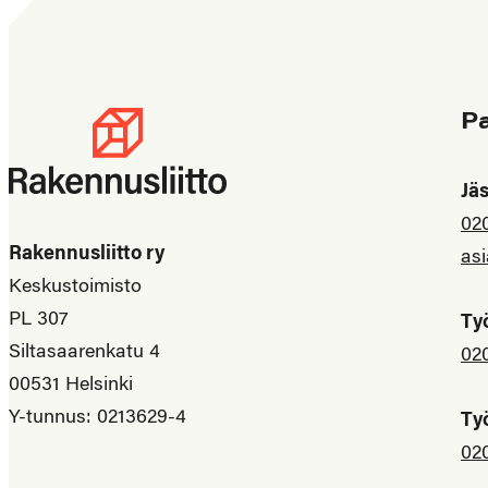
P
Jä
02
Rakennusliitto ry
asi
Keskustoimisto
PL 307
Ty
Siltasaarenkatu 4
02
00531 Helsinki
Y-tunnus: 0213629-4
Ty
02