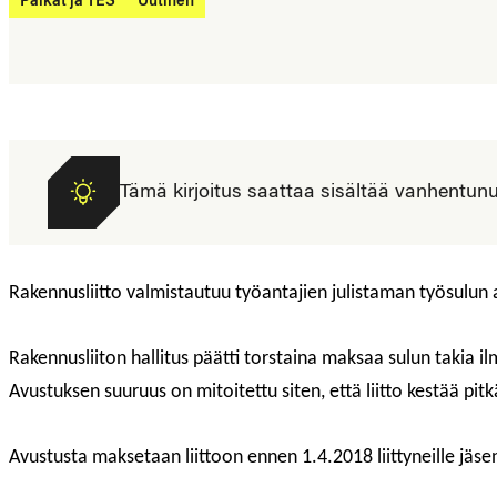
Palkat ja TES
Uutinen
Tämä kirjoitus saattaa sisältää vanhentunutta
Rakennusliitto valmistautuu työantajien julistaman työsulun
Rakennusliiton hallitus päätti torstaina maksaa sulun takia il
Avustuksen suuruus on mitoitettu siten, että liitto kestää pit
Avustusta maksetaan liittoon ennen 1.4.2018 liittyneille jäs