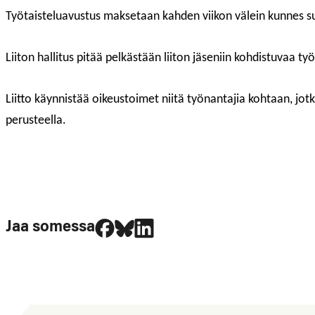
Työtaisteluavustus maksetaan kahden viikon välein kunnes su
Liiton hallitus pitää pelkästään liiton jäseniin kohdistuvaa t
Liitto käynnistää oikeustoimet niitä työnantajia kohtaan, jot
perusteella.
Jaa Facebookissa
Jaa Blueskyssa
Jaa LinkedIn:ssä
Jaa somessa