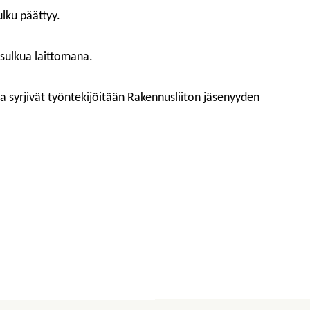
lku päättyy.
yösulkua laittomana.
ka syrjivät työntekijöitään Rakennusliiton jäsenyyden