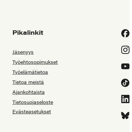
Pikalinkit
Fac
Inst
Jäsenyys
Työehtosopimukset
YouT
Työelämätietoa
Tietoa meistä
Tikt
Ajankohtaista
Link
Tietosuojaseloste
Evästeasetukset
Blue