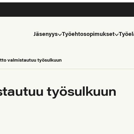
Jäsenyys
Työehtosopimukset
Työel
tto valmistautuu työsulkuun
stautuu työsulkuun