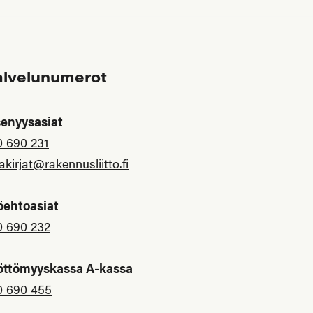
alvelunumerot
senyysasiat
0 690 231
akirjat@rakennusliitto.fi
öehtoasiat
0 690 232
öttömyyskassa A-kassa
0 690 455