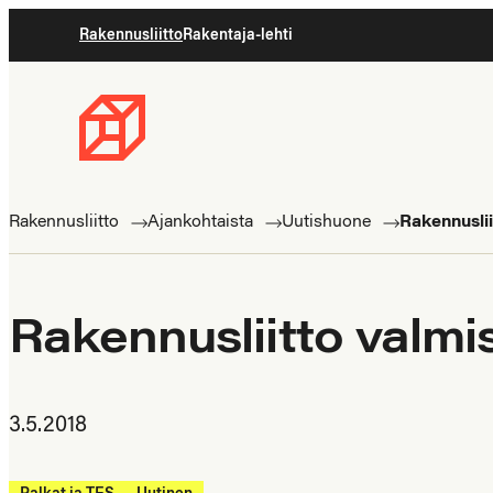
Siirry
Rakennusliitto
Rakentaja-lehti
suoraan
sisältöön
Rakennusliitto
Rakennusalan
ammattilaisten
Rakennusliitto
Ajankohtaista
Uutishuone
Rakennuslii
puolella
Rakennusliitto valmi
3.5.2018