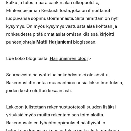
kulku ja tulos määrätäänkin alan ulkopuolelta,
Elinkeinoelämän Keskusliitosta, joka on ilmoittanut
luopuvansa sopimustoiminnasta. Siitä nimittäin on nyt
kysymys. On myös kysymys vastuusta alaa kohtaan ja
rohkeudesta pitää omat asiat omissa käsissä, kirjoitti
puheenjohtaja
Matti Harjuniemi
blogissaan.
Lue koko blogi tästä:
Harjuniemen blogi
Seuraavasta neuvotteluajankohdasta ei ole sovittu.
Rakennusliitto antaa maanantaina uusia lakkoilmoituksia,
joiden kesto ulottuu kesään asti.
Lakkoon julistetaan rakennustuoteteollisuuden lisäksi
yrityksiä myös muilta rakentamisen toimialoilta.
Rakennusalojen työehtosopimukset päättyivät jo
helmikuun lopussa ja neuvotteluja on käyty tammikuun