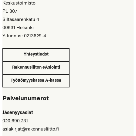
Keskustoimisto
PL 307
Siltasaarenkatu 4
00531 Helsinki
Y-tunnus: 0213629-4
Yhteystiedot
Rakennusliiton eAsiointi
Työttömyyskassa A-kassa
Palvelunumerot
Jäsenyysasiat
020 690 231
asiakirjat@rakennusliitto.fi