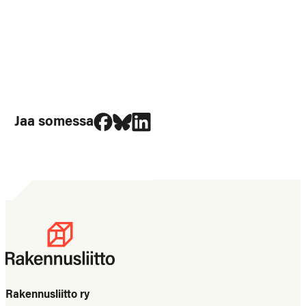
Jaa Facebookissa
Jaa Blueskyssa
Jaa LinkedIn:ssä
Jaa somessa
Rakennusliitto ry