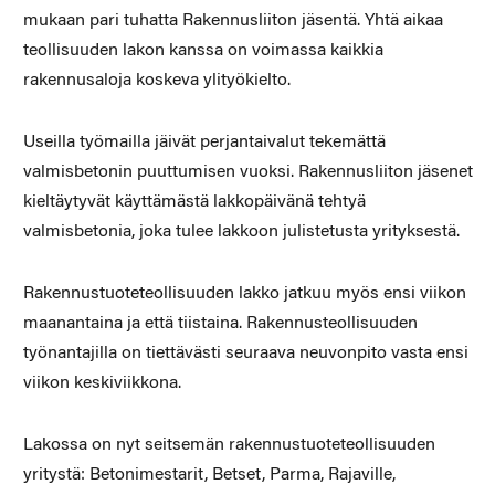
mukaan pari tuhatta Rakennusliiton jäsentä. Yhtä aikaa
teollisuuden lakon kanssa on voimassa kaikkia
rakennusaloja koskeva ylityökielto.
Useilla työmailla jäivät perjantaivalut tekemättä
valmisbetonin puuttumisen vuoksi. Rakennusliiton jäsenet
kieltäytyvät käyttämästä lakkopäivänä tehtyä
valmisbetonia, joka tulee lakkoon julistetusta yrityksestä.
Rakennustuoteteollisuuden lakko jatkuu myös ensi viikon
maanantaina ja että tiistaina. Rakennusteollisuuden
työnantajilla on tiettävästi seuraava neuvonpito vasta ensi
viikon keskiviikkona.
Lakossa on nyt seitsemän rakennustuoteteollisuuden
yritystä: Betonimestarit, Betset, Parma, Rajaville,