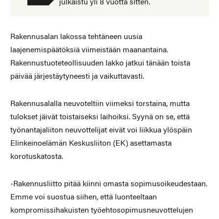
julkaistu yli 8 vuotta sitten.
Rakennusalan lakossa tehtäneen uusia
laajenemispäätöksiä viimeistään maanantaina.
Rakennustuoteteollisuuden lakko jatkui tänään toista
päivää järjestäytyneesti ja vaikuttavasti.
Rakennusalalla neuvoteltiin viimeksi torstaina, mutta
tulokset jäivät toistaiseksi laihoiksi. Syynä on se, että
työnantajaliiton neuvottelijat eivät voi liikkua ylöspäin
Elinkeinoelämän Keskusliiton (EK) asettamasta
korotuskatosta.
-Rakennusliitto pitää kiinni omasta sopimusoikeudestaan.
Emme voi suostua siihen, että luonteeltaan
kompromissihakuisten työehtosopimusneuvottelujen