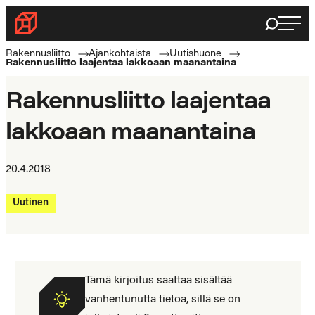
Siirry
Haku
Rakennusliitto
suoraan
Rakennusalan
sisältöön
Rakennusliitto
Ajankohtaista
Uutishuone
Rakennusliitto laajentaa lakkoaan maanantaina
ammattilaisten
puolella
Rakennusliitto laajentaa
lakkoaan maanantaina
20.4.2018
Uutinen
Tämä kirjoitus saattaa sisältää
vanhentunutta tietoa, sillä se on