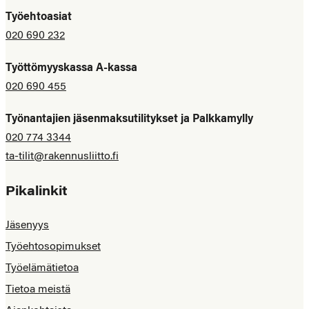
Työehtoasiat
020 690 232
Työttömyyskassa A-kassa
020 690 455
Työnantajien jäsenmaksutilitykset ja Palkkamylly
020 774 3344
ta-tilit@rakennusliitto.fi
Pikalinkit
Jäsenyys
Työehtosopimukset
Työelämätietoa
Tietoa meistä