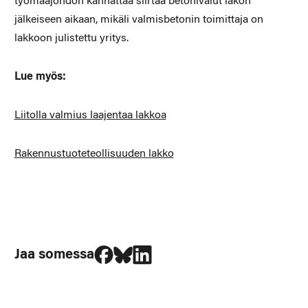
työmaajohdon kannattaa siirtää betonivalut lakon
jälkeiseen aikaan, mikäli valmisbetonin toimittaja on
lakkoon julistettu yritys.
Lue myös:
Liitolla valmius laajentaa lakkoa
Rakennustuoteteollisuuden lakko
Jaa Facebookissa
Jaa Blueskyssa
Jaa LinkedIn:ssä
Jaa somessa