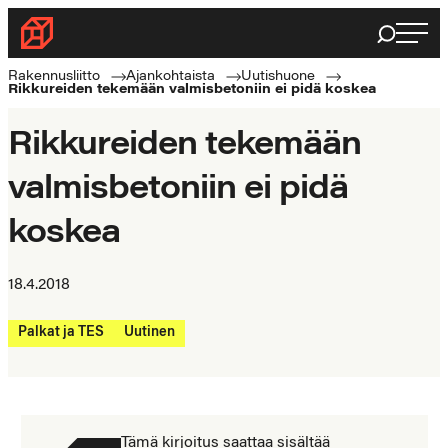
Siirry
Haku
Rakennusliitto
suoraan
Rakennusalan
sisältöön
Rakennusliitto
Ajankohtaista
Uutishuone
Rikkureiden tekemään valmisbetoniin ei pidä koskea
ammattilaisten
puolella
Rikkureiden tekemään
valmisbetoniin ei pidä
koskea
18.4.2018
Palkat ja TES
Uutinen
Tämä kirjoitus saattaa sisältää