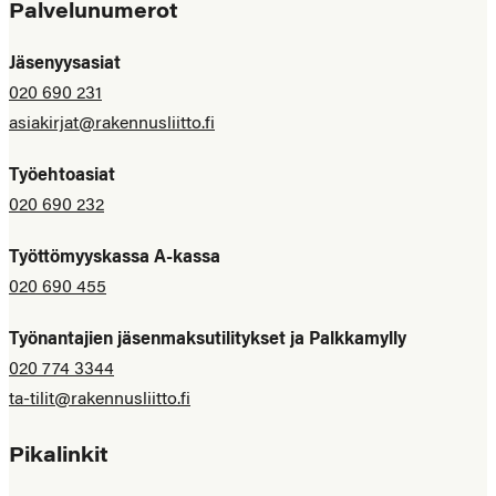
Palvelunumerot
Jäsenyysasiat
020 690 231
asiakirjat@rakennusliitto.fi
Työehtoasiat
020 690 232
Työttömyyskassa A-kassa
020 690 455
Työnantajien jäsenmaksutilitykset ja Palkkamylly
020 774 3344
ta-tilit@rakennusliitto.fi
Pikalinkit