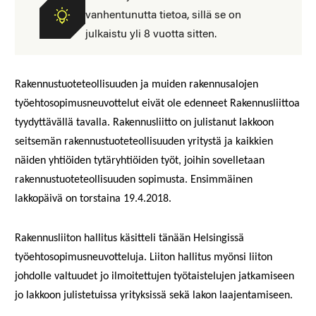
vanhentunutta tietoa, sillä se on
julkaistu yli 8 vuotta sitten.
Rakennustuoteteollisuuden ja muiden rakennusalojen
työehtosopimusneuvottelut eivät ole edenneet Rakennusliittoa
tyydyttävällä tavalla. Rakennusliitto on julistanut lakkoon
seitsemän rakennustuoteteollisuuden yritystä ja kaikkien
näiden yhtiöiden tytäryhtiöiden työt, joihin sovelletaan
rakennustuoteteollisuuden sopimusta. Ensimmäinen
lakkopäivä on torstaina 19.4.2018.
Rakennusliiton hallitus käsitteli tänään Helsingissä
työehtosopimusneuvotteluja. Liiton hallitus myönsi liiton
johdolle valtuudet jo ilmoitettujen työtaistelujen jatkamiseen
jo lakkoon julistetuissa yrityksissä sekä lakon laajentamiseen.