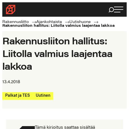
Siirry
Haku
Rakennusliitto
suoraan
Rakennusalan
sisältöön
Rakennusliitto
Ajankohtaista
Uutishuone
Rakennusliiton hallitus: Liitolla valmius laajentaa lakkoa
ammattilaisten
puolella
Rakennusliiton hallitus:
Liitolla valmius laajentaa
lakkoa
13.4.2018
Palkat ja TES
Uutinen
Tämä kirjoitus saattaa sisältää