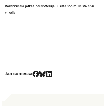
Rakennusala jatkaa neuvotteluja uusista sopimuksista ensi
viikolla.
Jaa Facebookissa
Jaa Blueskyssa
Jaa LinkedIn:ssä
Jaa somessa