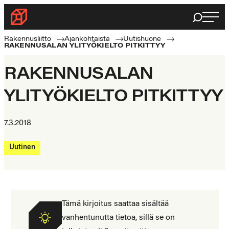
Siirry
Haku
Rakennusliitto
suoraan
Rakennusalan
sisältöön
Rakennusliitto
Ajankohtaista
Uutishuone
RAKENNUSALAN YLITYÖKIELTO PITKITTYY
ammattilaisten
puolella
RAKENNUSALAN
YLITYÖKIELTO PITKITTYY
7.3.2018
Uutinen
Tämä kirjoitus saattaa sisältää
vanhentunutta tietoa, sillä se on