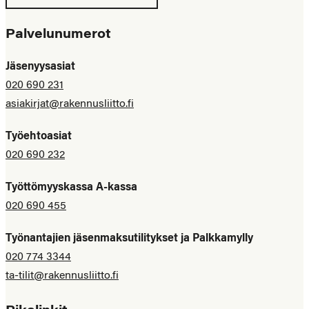
Palvelunumerot
Jäsenyysasiat
020 690 231
asiakirjat@rakennusliitto.fi
Työehtoasiat
020 690 232
Työttömyyskassa A-kassa
020 690 455
Työnantajien jäsenmaksutilitykset ja Palkkamylly
020 774 3344
ta-tilit@rakennusliitto.fi