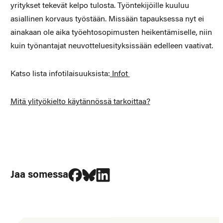
yritykset tekevät kelpo tulosta. Työntekijöille kuuluu
asiallinen korvaus työstään. Missään tapauksessa nyt ei
ainakaan ole aika työehtosopimusten heikentämiselle, niin
kuin työnantajat neuvotteluesityksissään edelleen vaativat.
Katso lista infotilaisuuksista:
Infot
Mitä ylityökielto käytännössä tarkoittaa?
Jaa Facebookissa
Jaa Blueskyssa
Jaa LinkedIn:ssä
Jaa somessa