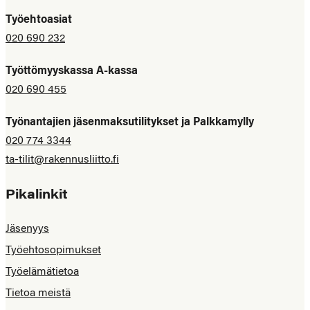
Työehtoasiat
020 690 232
Työttömyyskassa A-kassa
020 690 455
Työnantajien jäsenmaksutilitykset ja Palkkamylly
020 774 3344
ta-tilit@rakennusliitto.fi
Pikalinkit
Jäsenyys
Työehtosopimukset
Työelämätietoa
Tietoa meistä