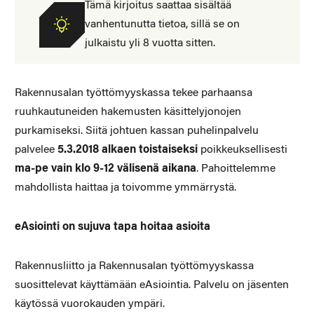
Tämä kirjoitus saattaa sisältää
vanhentunutta tietoa, sillä se on
julkaistu yli 8 vuotta sitten.
Rakennusalan työttömyyskassa tekee parhaansa
ruuhkautuneiden hakemusten käsittelyjonojen
purkamiseksi. Siitä johtuen kassan puhelinpalvelu
palvelee
5.3.2018 alkaen toistaiseksi
poikkeuksellisesti
ma-pe vain klo 9-12 välisenä aikana
. Pahoittelemme
mahdollista haittaa ja toivomme ymmärrystä.
eAsiointi on sujuva tapa hoitaa asioita
Rakennusliitto ja Rakennusalan työttömyyskassa
suosittelevat käyttämään eAsiointia. Palvelu on jäsenten
käytössä vuorokauden ympäri.