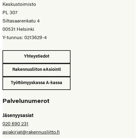
Keskustoimisto
PL 307
Siltasaarenkatu 4
00531 Helsinki
Y-tunnus: 0213629-4
Yhteystiedot
Rakennusliiton eAsiointi
Työttömyyskassa A-kassa
Palvelunumerot
Jäsenyysasiat
020 690 231
asiakirjat@rakennusliitto.fi