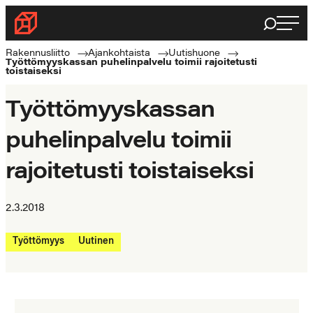
Siirry
Haku
Rakennusliitto
suoraan
Rakennusalan
sisältöön
Rakennusliitto
Ajankohtaista
Uutishuone
Työttömyyskassan puhelinpalvelu toimii rajoitetusti
ammattilaisten
toistaiseksi
puolella
Työttömyyskassan
puhelinpalvelu toimii
rajoitetusti toistaiseksi
2.3.2018
Työttömyys
Uutinen