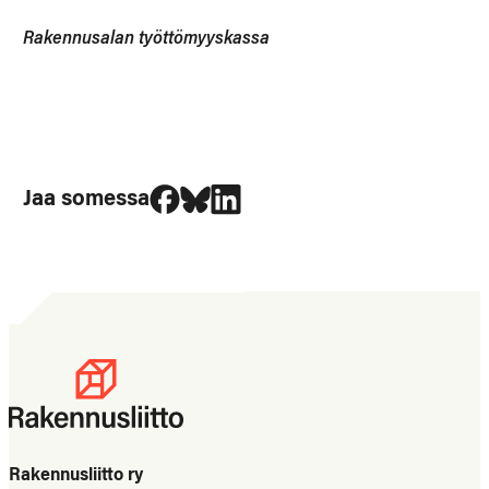
Rakennusalan työttömyyskassa
Jaa Facebookissa
Jaa Blueskyssa
Jaa LinkedIn:ssä
Jaa somessa
Rakennusliitto ry