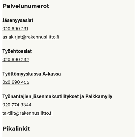
Palvelunumerot
Jäsenyysasiat
020 690 231
asiakirjat@rakennusliitto.fi
Työehtoasiat
020 690 232
Työttömyyskassa A-kassa
020 690 455
Työnantajien jäsenmaksutilitykset ja Palkkamylly
020 774 3344
ta-tilit@rakennusliitto.fi
Pikalinkit