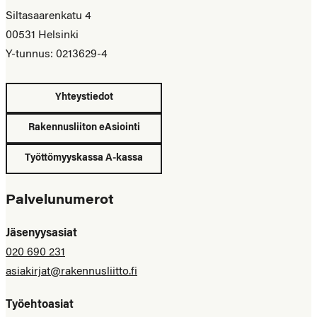
Siltasaarenkatu 4
00531 Helsinki
Y-tunnus: 0213629-4
Yhteystiedot
Rakennusliiton eAsiointi
Työttömyyskassa A-kassa
Palvelunumerot
Jäsenyysasiat
020 690 231
asiakirjat@rakennusliitto.fi
Työehtoasiat