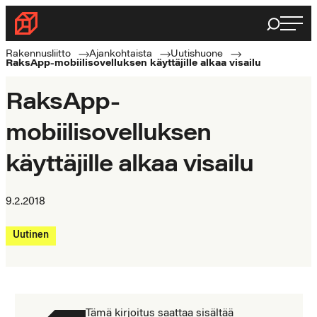
Siirry
Haku
Rakennusliitto
suoraan
Rakennusalan
sisältöön
Rakennusliitto
Ajankohtaista
Uutishuone
RaksApp-mobiilisovelluksen käyttäjille alkaa visailu
ammattilaisten
puolella
RaksApp-
mobiilisovelluksen
käyttäjille alkaa visailu
9.2.2018
Uutinen
Tämä kirjoitus saattaa sisältää