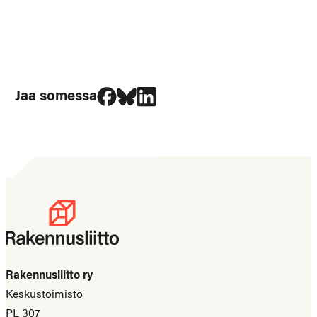
Jaa Facebookissa
Jaa Blueskyssa
Jaa LinkedIn:ssä
Jaa somessa
Rakennusliitto ry
Keskustoimisto
PL 307