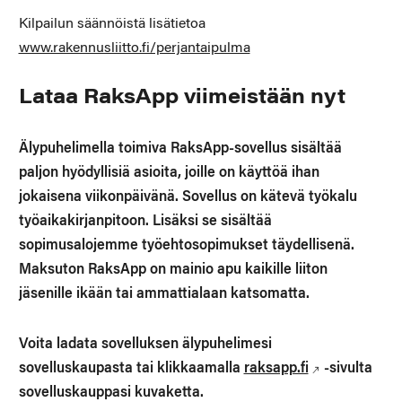
Kilpailun säännöistä lisätietoa
www.rakennusliitto.fi/perjantaipulma
Lataa RaksApp viimeistään nyt
Älypuhelimella toimiva RaksApp-sovellus sisältää
paljon hyödyllisiä asioita, joille on käyttöä ihan
jokaisena viikonpäivänä. Sovellus on kätevä työkalu
työaikakirjanpitoon. Lisäksi se sisältää
sopimusalojemme työehtosopimukset täydellisenä.
Maksuton RaksApp on mainio apu kaikille liiton
jäsenille ikään tai ammattialaan katsomatta.
Voita ladata sovelluksen älypuhelimesi
sovelluskaupasta tai klikkaamalla
raksapp.fi
-sivulta
sovelluskauppasi kuvaketta.