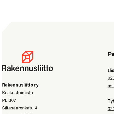
P
Jä
02
Rakennusliitto ry
asi
Keskustoimisto
PL 307
Ty
Siltasaarenkatu 4
02