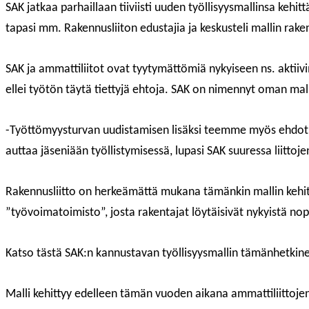
SAK jatkaa parhaillaan tiiviisti uuden työllisyysmallinsa kehit
tapasi mm. Rakennusliiton edustajia ja keskusteli mallin rake
SAK ja ammattiliitot ovat tyytymättömiä nykyiseen ns. aktiivi
ellei työtön täytä tiettyjä ehtoja. SAK on nimennyt oman mall
-Työttömyysturvan uudistamisen lisäksi teemme myös ehdotuk
auttaa jäseniään työllistymisessä, lupasi SAK suuressa liitt
Rakennusliitto on herkeämättä mukana tämänkin mallin kehi
”työvoimatoimisto”, josta rakentajat löytäisivät nykyistä 
Katso tästä SAK:n kannustavan työllisyysmallin tämänhetkin
Malli kehittyy edelleen tämän vuoden aikana ammattiliittojen