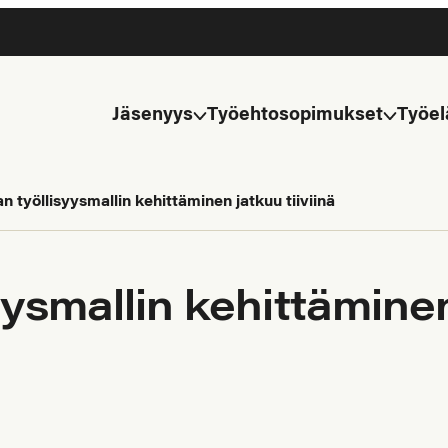
Jäsenyys
Työehtosopimukset
Työel
 työllisyysmallin kehittäminen jatkuu tiiviinä
smallin kehittäminen 