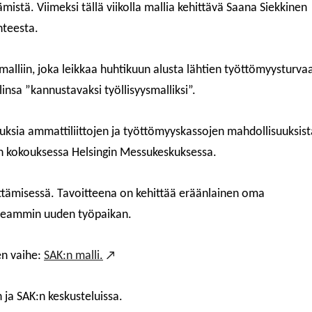
tämistä. Viimeksi tällä viikolla mallia kehittävä Saana Siekkinen
nteesta.
malliin, joka leikkaa huhtikuun alusta lähtien työttömyysturvaa
insa ”kannustavaksi työllisyysmalliksi”.
sia ammattiliittojen ja työttömyyskassojen mahdollisuuksist
ojen kokouksessa Helsingin Messukeskuksessa.
ttämisessä. Tavoitteena on kehittää eräänlainen oma
nopeammin uuden työpaikan.
en vaihe:
SAK:n malli.
 ja SAK:n keskusteluissa.