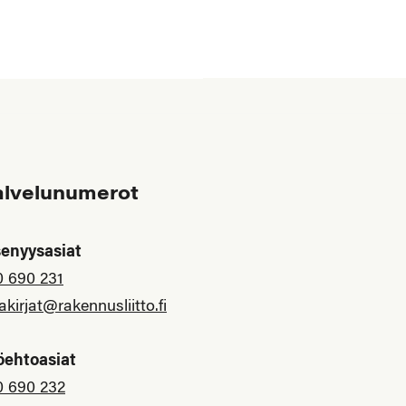
alvelunumerot
senyysasiat
0 690 231
akirjat@rakennusliitto.fi
öehtoasiat
0 690 232