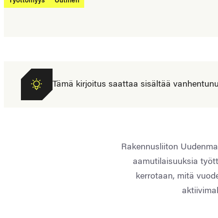
Työttömyys
Uutinen
Tämä kirjoitus saattaa sisältää vanhentunutta
Rakennusliiton Uudenmaa
aamutilaisuuksia työttö
kerrotaan, mitä vuod
aktiivimal