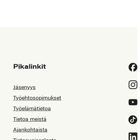
Pikalinkit
Fac
Inst
Jäsenyys
Työehtosopimukset
YouT
Työelämätietoa
Tietoa meistä
Tikt
Ajankohtaista
Link