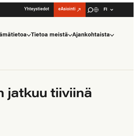
Haku
Yhteystiedot
eAsiointi
Kielivalinta
Select
language
ämätietoa
Tietoa meistä
Ajankohtaista
jatkuu tiiviinä