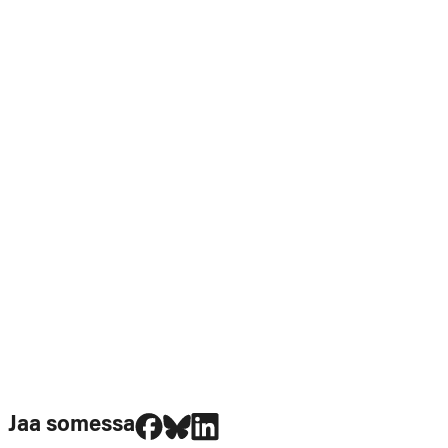
Jaa Facebookissa
Jaa Blueskyssa
Jaa LinkedIn:ssä
Jaa somessa