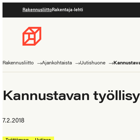
Siirry
Rakennusliitto
Rakentaja-lehti
suoraan
sisältöön
Rakennusliitto
Rakennusalan
ammattilaisten
Rakennusliitto
Ajankohtaista
Uutishuone
Kannustavan
puolella
Kannustavan työllisyy
7.2.2018