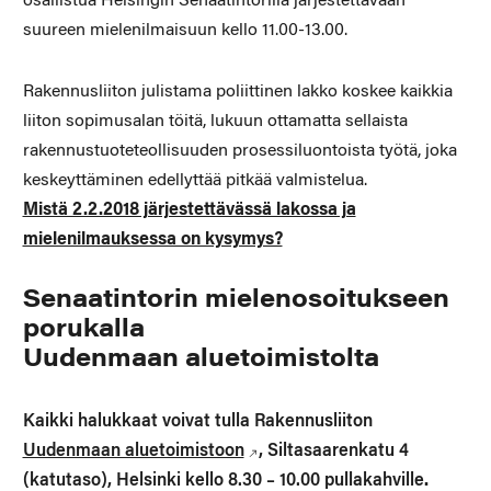
osallistua Helsingin Senaatintorilla järjestettävään
suureen mielenilmaisuun kello 11.00-13.00.
Rakennusliiton julistama poliittinen lakko koskee kaikkia
liiton sopimusalan töitä, lukuun ottamatta sellaista
rakennustuoteteollisuuden prosessiluontoista työtä, joka
keskeyttäminen edellyttää pitkää valmistelua.
Mistä 2.2.2018 järjestettävässä lakossa ja
mielenilmauksessa on kysymys?
Senaatintorin mielenosoitukseen
porukalla
Uudenmaan aluetoimistolta
Kaikki halukkaat voivat tulla Rakennusliiton
Uudenmaan aluetoimistoon
, Siltasaarenkatu 4
(katutaso), Helsinki kello 8.30 – 10.00 pullakahville
.