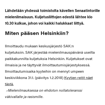
Lähdetään yhdessä toimistolta kävellen Senaatintorille
mielenilmaisuun. Kuljetusliittojen edestä lähtee klo
10.30 kulkue, johon voi kaikki halukkaat liittyä.
Miten pääsen Helsinkiin?
Ilmoittaudu mukaan keskusjärjestö SAK:n
kuljetuksiin. SAK järjestää mielenilmauspäivänä useilta
paikkakunnilta kuljetuksia Helsinkiin. Kuljetukset ovat
ilmaisia ja ne täyttyvät ilmoittautumisjärjestyksessä.
Ilmoittautumisaika kyyteihin on mennyt umpeen
keskiviikkona 31.1. (päivitys 1.2.2018)
Kyytien reitit näet
tästä.
Mielenilmauksessa on ehdoton nollatoleranssi
väkivallalle ja rasismille.