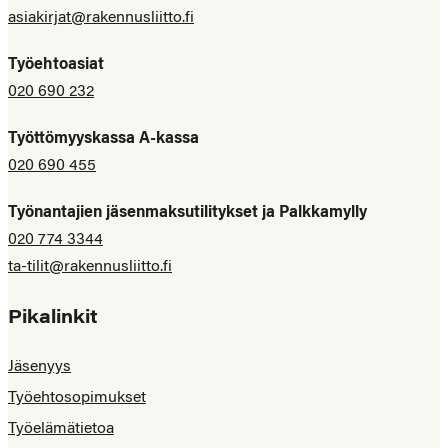
asiakirjat@rakennusliitto.fi
Työehtoasiat
020 690 232
Työttömyyskassa A-kassa
020 690 455
Työnantajien jäsenmaksutilitykset ja Palkkamylly
020 774 3344
ta-tilit@rakennusliitto.fi
Pikalinkit
Jäsenyys
Työehtosopimukset
Työelämätietoa