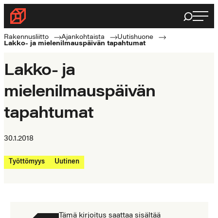
Siirry
Haku
Rakennusliitto
suoraan
Rakennusalan
sisältöön
Rakennusliitto
Ajankohtaista
Uutishuone
Lakko- ja mielenilmauspäivän tapahtumat
ammattilaisten
puolella
Lakko- ja
mielenilmauspäivän
tapahtumat
30.1.2018
Työttömyys
Uutinen
Tämä kirjoitus saattaa sisältää