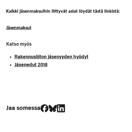
Kaikki jäsenmaksuihin liittyvät asiat löydät tästä linkistä:
Jäsenmaksut
Katso myös
Rakennusliiton jäsenyyden hyödyt
Jäsenedut 2018
Jaa Facebookissa
Jaa Blueskyssa
Jaa LinkedIn:ssä
Jaa somessa