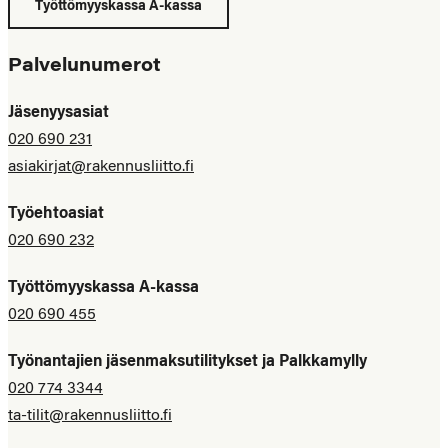
Työttömyyskassa A-kassa
Palvelunumerot
Jäsenyysasiat
020 690 231
asiakirjat@rakennusliitto.fi
Työehtoasiat
020 690 232
Työttömyyskassa A-kassa
020 690 455
Työnantajien jäsenmaksutilitykset ja Palkkamylly
020 774 3344
ta-tilit@rakennusliitto.fi