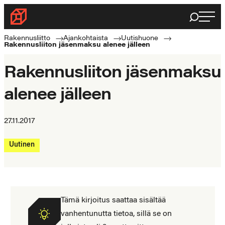
Siirry
Haku
Rakennusliitto
suoraan
Rakennusalan
sisältöön
Rakennusliitto
Ajankohtaista
Uutishuone
Rakennusliiton jäsenmaksu alenee jälleen
ammattilaisten
puolella
Rakennusliiton jäsenmaksu
alenee jälleen
27.11.2017
Uutinen
Tämä kirjoitus saattaa sisältää
vanhentunutta tietoa, sillä se on