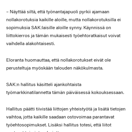
– Näyttää siltä, että työnantajapuoli pyrkii ajamaan
nollakorotuksia kaikille aloille, mutta nollakorotuksilla ei
sopimuksia SAK:laisille aloille synny. Käynnissä on
liittokierros ja tämän mukaisesti työehtoratkaisut voivat
vaihdella alakohtaisesti.
Eloranta huomauttaa, että nollakorotukset eivät ole
perusteltuja myöskään talouden näkökulmasta.
SAK:n hallitus käsitteli ajankohtaista
työmarkkinatilannetta tämän päiväisessä kokouksessaan.
Hallitus päätti tiivistää liittojen yhteistyötä ja lisätä tietojen
vaihtoa, jotta kaikille saadaan ostovoimaa parantavat
työehtosopimukset. Lisäksi hallitus totesi, että liitot