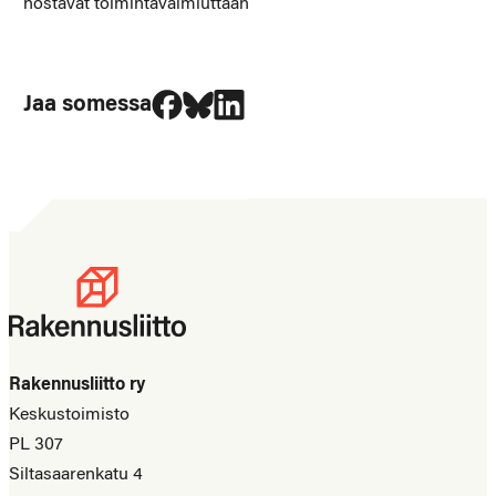
nostavat toimintavalmiuttaan
Jaa Facebookissa
Jaa Blueskyssa
Jaa LinkedIn:ssä
Jaa somessa
Rakennusliitto ry
Keskustoimisto
PL 307
Siltasaarenkatu 4