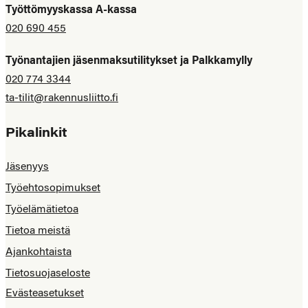
Työttömyyskassa A-kassa
020 690 455
Työnantajien jäsenmaksutilitykset ja Palkkamylly
020 774 3344
ta-tilit@rakennusliitto.fi
Pikalinkit
Jäsenyys
Työehtosopimukset
Työelämätietoa
Tietoa meistä
Ajankohtaista
Tietosuojaseloste
Evästeasetukset