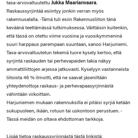
tasa-arvovaltuutettu
Jukka Maarianvaara
.
Raskaussyrjintää esiintyy jonkin verran myös
rakennusalalla. -Tämä tuli esiin Rakennusliiton tänä
keväänä teettämässä tutkimuksessa. Väittäisin kuitenkin,
että tässä on otettu viime vuosina ja vuosikymmeninä
suuri harppaus parempaan suuntaan, sanoo Harjuniemi.
Tasa-arvovaltuutetun tekemä tuore kysely kertoo, että
syrjintä raskauden tai perhevapaiden takia näkyy
ammattiliittojen arjessa jatkuvasti. Kyselyyn vastanneista
liitoista 46 % ilmoitti, että ne saavat jäseniltään
yhteydenottoja raskaus- ja perhevapaasyrjinnästä
vähintään viikoittain.
Harjuniemen mukaan rakennuksilla ei pitäisi syrjiä ketään
sukupuoleen, ikään, rotuun tai uskontoon perustuen. -
Tässä meidän on oltava ehdottoman tarkkoja.
Lisää tietoa raskaussyrjinnästä tästä linkistä: