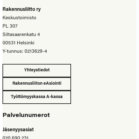
Rakennusliitto ry
Keskustoimisto
PL 307
Siltasaarenkatu 4
00531 Helsinki
Y-tunnus: 0213629-4
Yhteystiedot
Rakennusliiton eAsiointi
Työttömyyskassa A-kassa
Palvelunumerot
Jäsenyysasiat
020 690 231