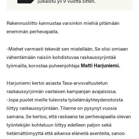
julkaistu yli 9 vuotta sitten.
Rakennusliitto kannustaa varsinkin miehiä pitämään
enemmän perhevapaita.
-Miehet varmasti tekevät sen mielellään. Se olisi omiaan
vähentämään naisiin kohdistuvaa raskaussyrjintää
työmailla, korostaa puheenjohtaja
Matti Harjuniemi.
Harjuniemi kertoi asiasta Tasa-arvovaltuutetun
raskaussyrjinnän vastaisen kampanjan avajaisissa.
-Jopa puolet meille tulevista työelämäyhteydenotoista
liittyy raskaussyrjintään. Tilanne on pysynyt vuosia
samana. Se kertoo, että raskaana tai perhevapaalla olevan
työntekijän kohteluun liittyy edelleen paljon sekä
tietämättömyyttä että aikansa eläneitä asenteita, sanoo