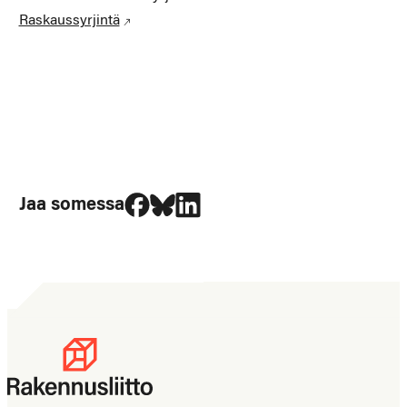
Raskaussyrjintä
Jaa Facebookissa
Jaa Blueskyssa
Jaa LinkedIn:ssä
Jaa somessa