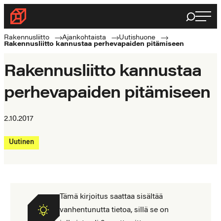
Siirry
Haku
Rakennusliitto
suoraan
Rakennusalan
sisältöön
Rakennusliitto
Ajankohtaista
Uutishuone
Rakennusliitto kannustaa perhevapaiden pitämiseen
ammattilaisten
puolella
Rakennusliitto kannustaa
perhevapaiden pitämiseen
2.10.2017
Uutinen
Tämä kirjoitus saattaa sisältää
vanhentunutta tietoa, sillä se on