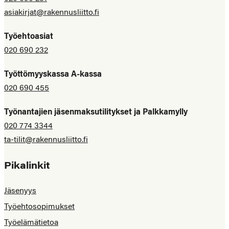
asiakirjat@rakennusliitto.fi
Työehtoasiat
020 690 232
Työttömyyskassa A-kassa
020 690 455
Työnantajien jäsenmaksutilitykset ja Palkkamylly
020 774 3344
ta-tilit@rakennusliitto.fi
Pikalinkit
Jäsenyys
Työehtosopimukset
Työelämätietoa