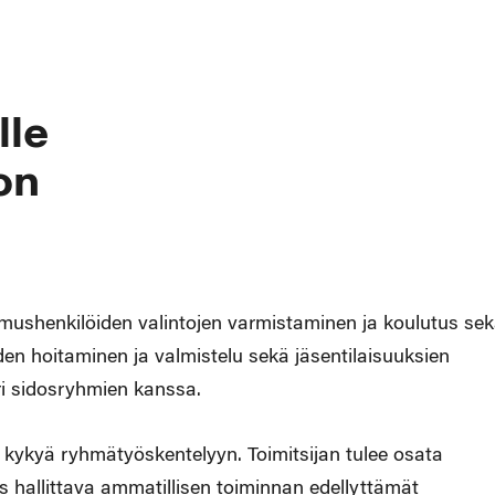
lle
on
mushenkilöiden valintojen varmistaminen ja koulutus se
en hoitaminen ja valmistelu sekä jäsentilaisuuksien
eri sidosryhmien kanssa.
 kykyä ryhmätyöskentelyyn. Toimitsijan tulee osata
yös hallittava ammatillisen toiminnan edellyttämät