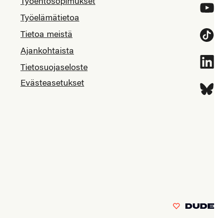
Työehtosopimukset
YouT
Työelämätietoa
Tietoa meistä
Tikt
Ajankohtaista
Link
Tietosuojaseloste
Evästeasetukset
Blue