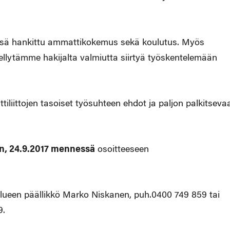
ssä hankittu ammattikokemus sekä koulutus. Myös
edellytämme hakijalta valmiutta siirtyä työskentelemään
liittojen tasoiset työsuhteen ehdot ja paljon palkitseva
in, 24.9.2017 mennessä
osoitteeseen
lueen päällikkö Marko Niskanen, puh.0400 749 859 tai
9.