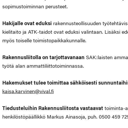
sopimustoiminnan perusteet.
Hakijalle ovat eduksi
rakennusteollisuuden työtehtävi
kielitaito ja ATK-taidot ovat eduksi valintaan. Lisäksi 
myös toiselle toimistopaikkakunnalle.
Rakennusliitolla on tarjottavanaan
SAK:laisten ammatti
työtä alan ammattiliittotoiminnassa.
Hakemukset tulee toimittaa sähköisesti sunnuntaih
kaisa.karvinen@vival.fi
Tiedusteluihin Rakennusliitosta vastaavat
toiminta-a
henkilöstöpäällikkö Markus Ainasoja, puh. 0500 459 72