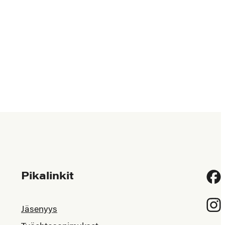
Pikalinkit
Fac
Inst
Jäsenyys