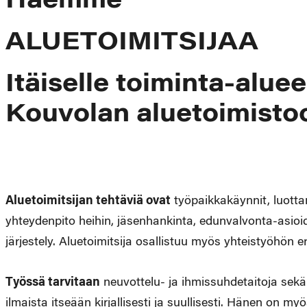
Haemme
ALUETOIMITSIJAA
Itäiselle toiminta-aluee
Kouvolan aluetoimisto
Aluetoimitsijan tehtäviä ovat
työpaikkakäynnit, luotta
yhteydenpito heihin, jäsenhankinta, edunvalvonta-asioid
järjestely. Aluetoimitsija osallistuu myös yhteistyöhön 
Työssä tarvitaan
neuvottelu- ja ihmissuhdetaitoja sekä
ilmaista itseään kirjallisesti ja suullisesti. Hänen on m