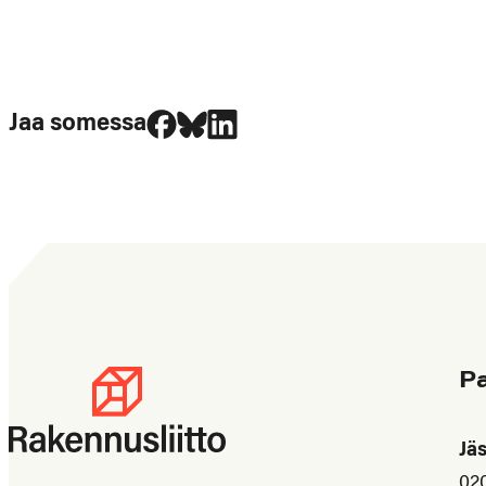
Jaa Facebookissa
Jaa Blueskyssa
Jaa LinkedIn:ssä
Jaa somessa
P
Jä
02