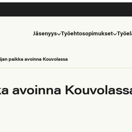
Jäsenyys
Työehtosopimukset
Työel
ijan paikka avoinna Kouvolassa
kka avoinna Kouvolass