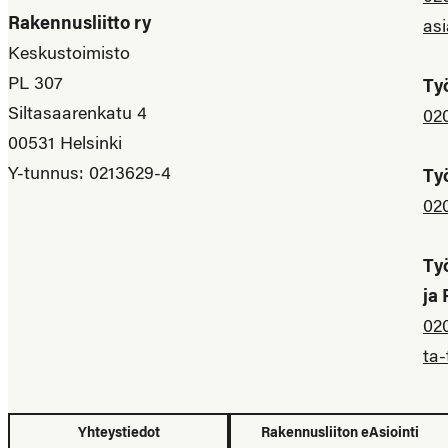
Rakennusliitto ry
asi
Keskustoimisto
PL 307
Ty
Siltasaarenkatu 4
02
00531 Helsinki
Y-tunnus: 0213629-4
Ty
02
Ty
ja
02
ta-
Yhteystiedot
Rakennusliiton eAsiointi