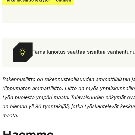
Rakennusliitto rekrytoi
Uutinen
Tämä kirjoitus saattaa sisältää vanhentunutta
Rakennusliitto on rakennusteollisuuden ammattilaisten ja
riippumaton ammattiliitto. Liitto on myös yhteiskunnalline
työn puolesta ympäri maata. Tulevaisuuden näkymät ovat h
on hieman yli 90 työntekijää, jotka työskentelevät keskust
maata.