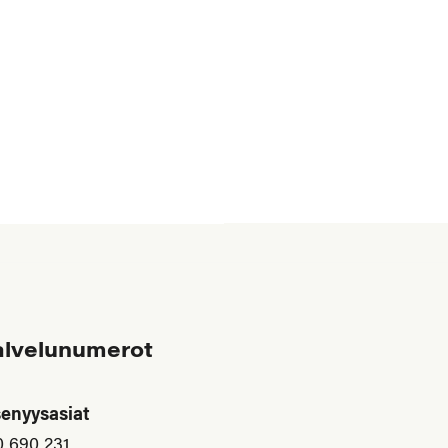
alvelunumerot
senyysasiat
0 690 231