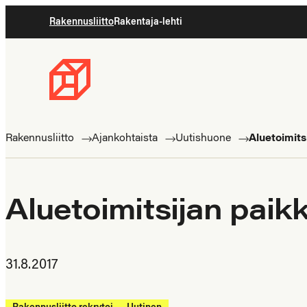
Siirry
Rakennusliitto
Rakentaja-lehti
suoraan
sisältöön
Rakennusliitto
Rakennusalan
ammattilaisten
Rakennusliitto
Ajankohtaista
Uutishuone
Aluetoimits
puolella
Aluetoimitsijan pai
31.8.2017