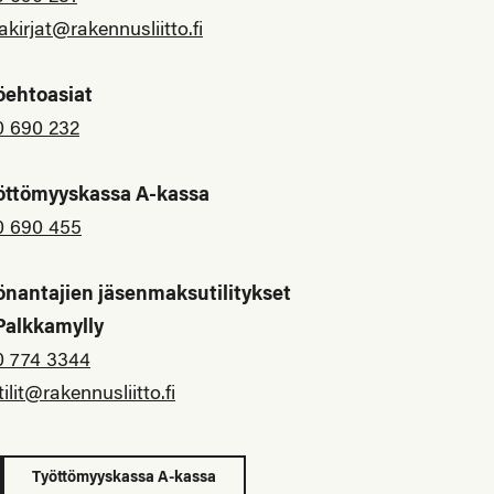
akirjat@rakennusliitto.fi
öehtoasiat
0 690 232
öttömyyskassa A-kassa
0 690 455
önantajien jäsenmaksutilitykset
 Palkkamylly
0 774 3344
tilit@rakennusliitto.fi
Työttömyyskassa A-kassa