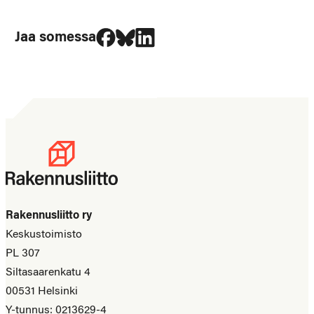
Jaa Facebookissa
Jaa Blueskyssa
Jaa LinkedIn:ssä
Jaa somessa
Rakennusliitto ry
Keskustoimisto
PL 307
Siltasaarenkatu 4
00531 Helsinki
Y-tunnus: 0213629-4