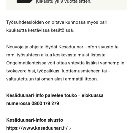
julkaistu yli 9 vuotta sitten.
Työsuhdeasioiden on oltava kunnossa myös pari
kuukautta kestävissä kesätöissä.
Neuvoja ja ohjeita löydät Kesäduunari-infon sivustolta
mm. työsuhteen alkua koskevasta muistilistasta.
Ongelmatilanteissa voit ottaa yhteyttä lisäksi vanhempiin
työkavereihisi, työpaikkasi luottamusmieheen tai -
valtuutettuun tai oman alasi ammattiliittoon.
Kesäduunari-info palvelee touko – elokuussa
numerossa 0800 179 279
Kesäduunari-infon sivusto
https://www.kesaduunari.fi/