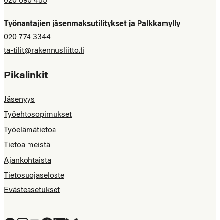
020 690 455
Työnantajien jäsenmaksutilitykset ja Palkkamylly
020 774 3344
ta-tilit@rakennusliitto.fi
Pikalinkit
Jäsenyys
Työehtosopimukset
Työelämätietoa
Tietoa meistä
Ajankohtaista
Tietosuojaseloste
Evästeasetukset