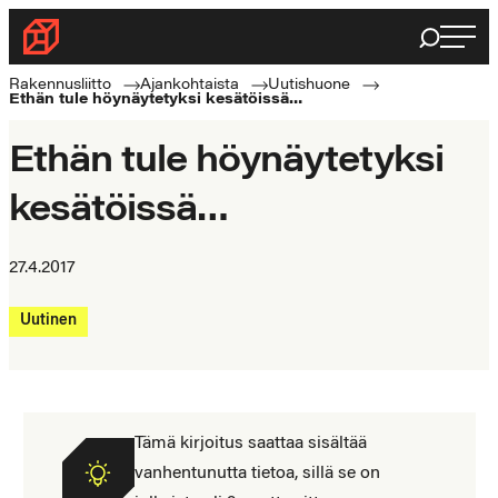
Siirry
Haku
Rakennusliitto
suoraan
Rakennusalan
sisältöön
Rakennusliitto
Ajankohtaista
Uutishuone
Ethän tule höynäytetyksi kesätöissä…
ammattilaisten
puolella
Ethän tule höynäytetyksi
kesätöissä…
27.4.2017
Uutinen
Tämä kirjoitus saattaa sisältää
vanhentunutta tietoa, sillä se on