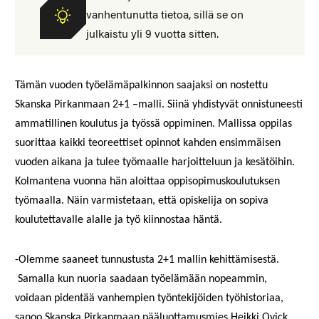
vanhentunutta tietoa, sillä se on
julkaistu yli 9 vuotta sitten.
Tämän vuoden työelämäpalkinnon saajaksi on nostettu
Skanska Pirkanmaan 2+1 –malli. Siinä yhdistyvät onnistuneesti
ammatillinen koulutus ja työssä oppiminen. Mallissa oppilas
suorittaa kaikki teoreettiset opinnot kahden ensimmäisen
vuoden aikana ja tulee työmaalle harjoitteluun ja kesätöihin.
Kolmantena vuonna hän aloittaa oppisopimuskoulutuksen
työmaalla. Näin varmistetaan, että opiskelija on sopiva
koulutettavalle alalle ja työ kiinnostaa häntä.
-Olemme saaneet tunnustusta 2+1 mallin kehittämisestä.
Samalla kun nuoria saadaan työelämään nopeammin,
voidaan pidentää vanhempien työntekijöiden työhistoriaa,
sanoo Skanska Pirkanmaan pääluottamusmies Heikki Qvick.