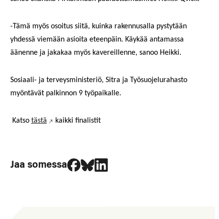
-Tämä myös osoitus siitä, kuinka rakennusalla pystytään
yhdessä viemään asioita eteenpäin. Käykää antamassa
äänenne ja jakakaa myös kavereillenne, sanoo Heikki.
Sosiaali- ja terveysministeriö, Sitra ja Työsuojelurahasto
myöntävät palkinnon 9 työpaikalle.
Katso
tästä
kaikki finalistit
Jaa Facebookissa
Jaa Blueskyssa
Jaa LinkedIn:ssä
Jaa somessa