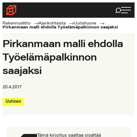
Siirry
Haku
Rakennusliitto
suoraan
Rakennusalan
sisältöön
Rakennusliitto
Ajankohtaista
Uutishuone
Pirkanmaan malli ehdolla Työelämäpalkinnon saajaksi
ammattilaisten
puolella
Pirkanmaan malli ehdolla
Työelämäpalkinnon
saajaksi
20.4.2017
Uutinen
Tämä kirjoitus saattaa sisältää