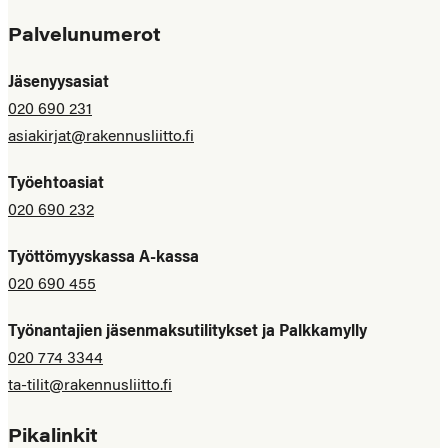
Palvelunumerot
Jäsenyysasiat
020 690 231
asiakirjat@rakennusliitto.fi
Työehtoasiat
020 690 232
Työttömyyskassa A-kassa
020 690 455
Työnantajien jäsenmaksutilitykset ja Palkkamylly
020 774 3344
ta-tilit@rakennusliitto.fi
Pikalinkit