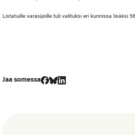
Listatuille varasijoille tuli valituksi eri kunnissa lisäksi 5
Jaa Facebookissa
Jaa Blueskyssa
Jaa LinkedIn:ssä
Jaa somessa