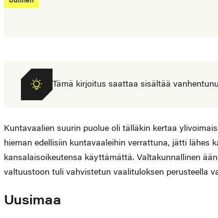
Uutinen
Tämä kirjoitus saattaa sisältää vanhentunutta
Kuntavaalien suurin puolue oli tälläkin kertaa ylivoima
hieman edellisiin kuntavaaleihin verrattuna, jätti lähes
kansalaisoikeutensa käyttämättä. Valtakunnallinen äänes
valtuustoon tuli vahvistetun vaalituloksen perusteella va
Uusimaa