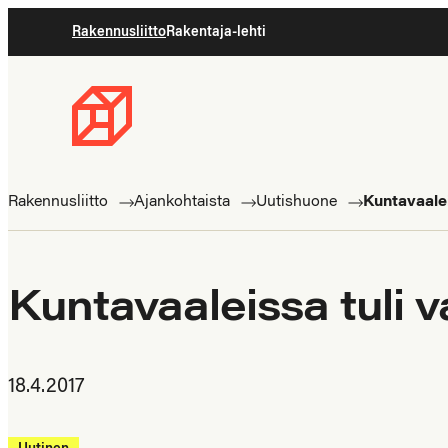
Siirry
Rakennusliitto
Rakentaja-lehti
suoraan
sisältöön
Rakennusliitto
Rakennusalan
ammattilaisten
Rakennusliitto
Ajankohtaista
Uutishuone
Kuntavaalei
puolella
Kuntavaaleissa tuli v
18.4.2017