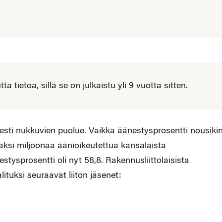
 tietoa, sillä se on julkaistu yli 9 vuotta sitten.
isesti nukkuvien puolue. Vaikka äänestysprosentti nousiki
 kaksi miljoonaa äänioikeutettua kansalaista
tysprosentti oli nyt 58,8. Rakennusliittolaisista
lituksi seuraavat liiton jäsenet: