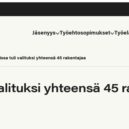
Jäsenyys
Työehtosopimukset
Työel
ssa tuli valituksi yhteensä 45 rakentajaa
alituksi yhteensä 45 