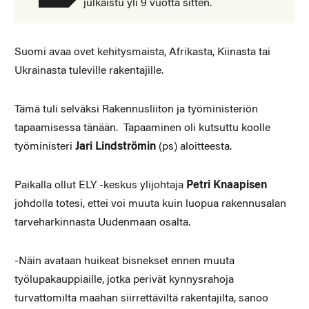
julkaistu yli 9 vuotta sitten.
Suomi avaa ovet kehitysmaista, Afrikasta, Kiinasta tai
Ukrainasta tuleville rakentajille.
Tämä tuli selväksi Rakennusliiton ja työministeriön
tapaamisessa tänään. Tapaaminen oli kutsuttu koolle
työministeri
Jari Lindströmin
(ps) aloitteesta.
Paikalla ollut ELY -keskus ylijohtaja
Petri Knaapisen
johdolla totesi, ettei voi muuta kuin luopua rakennusalan
tarveharkinnasta Uudenmaan osalta.
-Näin avataan huikeat bisnekset ennen muuta
työlupakauppiaille, jotka perivät kynnysrahoja
turvattomilta maahan siirrettäviltä rakentajilta, sanoo