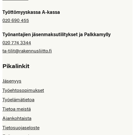
Työttömyyskassa A-kassa
020 690 455
Työnantajien jäsenmaksutilitykset ja Palkkamylly
020 774 3344
ta-tilit@rakennusliitto.fi
Pikalinkit
Jäsenyys
Työehtosopimukset
Työelämätietoa
Tietoa meistä
Ajankohtaista
Tietosuojaseloste