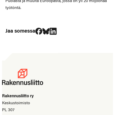
Puolasta ja muulta Euroopasta, jossa on yli 20 miljoonaa
työtöntä.
Jaa Facebookissa
Jaa Blueskyssa
Jaa LinkedIn:ssä
Jaa somessa
Rakennusliitto ry
Keskustoimisto
PL 307