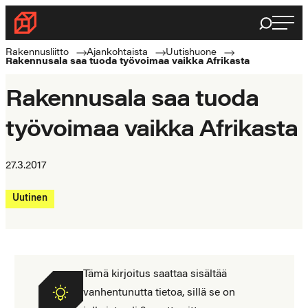
Siirry
Haku
Rakennusliitto
suoraan
Rakennusalan
sisältöön
Rakennusliitto
Ajankohtaista
Uutishuone
Rakennusala saa tuoda työvoimaa vaikka Afrikasta
ammattilaisten
puolella
Rakennusala saa tuoda
työvoimaa vaikka Afrikasta
27.3.2017
Uutinen
Tämä kirjoitus saattaa sisältää
vanhentunutta tietoa, sillä se on