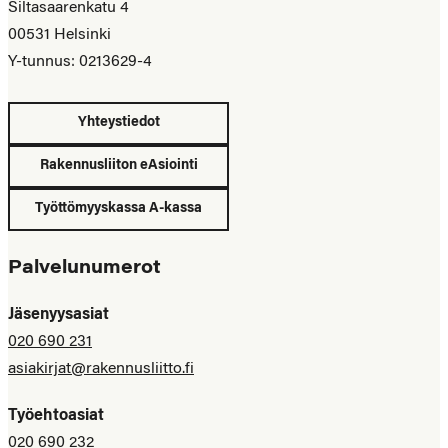
Siltasaarenkatu 4
00531 Helsinki
Y-tunnus: 0213629-4
Yhteystiedot
Rakennusliiton eAsiointi
Työttömyyskassa A-kassa
Palvelunumerot
Jäsenyysasiat
020 690 231
asiakirjat@rakennusliitto.fi
Työehtoasiat
020 690 232