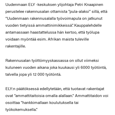
Uudenmaan ELY -keskuksen ylijohtaja Petri Knaapinen
perustelee rakennusalan ottamista ”pula-alaksi” sillä, että
”Uudenmaan rakennusalalla työvoimapula on jatkunut
vuoden tietyissä ammattinimikkeissä”. Kauppalehdelle
antamassaan haastattelussa hän kertoo, että työlupa
voidaan myöntää esim. Afrikan maista tuleville
rakentajille.
Rakennusalan työttömyyskassassa on ollut viimeksi
kuluneen vuoden aikana joka kuukausi yli 6000 työtöntä,
talvella jopa yli 12 000 työtöntä.
ELY:n päätöksessä edellytetään, että tuotavat rakentajat
ovat ”ammattitaitoisia omalla alallaan.” Ammattitaidon voi
osoittaa ”hankkimallaan koulutuksella tai
työkokemuksella.”