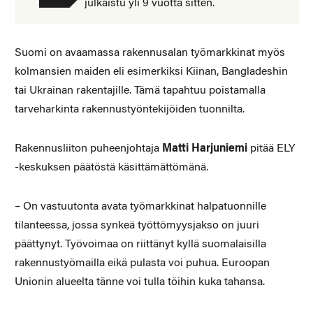
julkaistu yli 9 vuotta sitten.
Suomi on avaamassa rakennusalan työmarkkinat myös
kolmansien maiden eli esimerkiksi Kiinan, Bangladeshin
tai Ukrainan rakentajille. Tämä tapahtuu poistamalla
tarveharkinta rakennustyöntekijöiden tuonnilta.
Rakennusliiton puheenjohtaja
Matti Harjuniemi
pitää ELY
-keskuksen päätöstä käsittämättömänä.
– On vastuutonta avata työmarkkinat halpatuonnille
tilanteessa, jossa synkeä työttömyysjakso on juuri
päättynyt. Työvoimaa on riittänyt kyllä suomalaisilla
rakennustyömailla eikä pulasta voi puhua. Euroopan
Unionin alueelta tänne voi tulla töihin kuka tahansa.