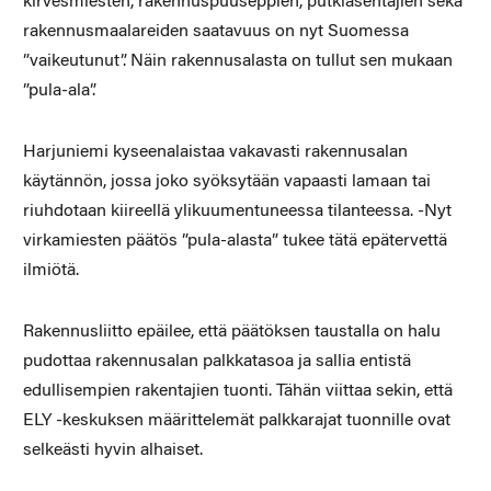
kirvesmiesten, rakennuspuuseppien, putkiasentajien sekä
rakennusmaalareiden saatavuus on nyt Suomessa
”vaikeutunut”. Näin rakennusalasta on tullut sen mukaan
”pula-ala”.
Harjuniemi kyseenalaistaa vakavasti rakennusalan
käytännön, jossa joko syöksytään vapaasti lamaan tai
riuhdotaan kiireellä ylikuumentuneessa tilanteessa. -Nyt
virkamiesten päätös ”pula-alasta” tukee tätä epätervettä
ilmiötä.
Rakennusliitto epäilee, että päätöksen taustalla on halu
pudottaa rakennusalan palkkatasoa ja sallia entistä
edullisempien rakentajien tuonti. Tähän viittaa sekin, että
ELY -keskuksen määrittelemät palkkarajat tuonnille ovat
selkeästi hyvin alhaiset.