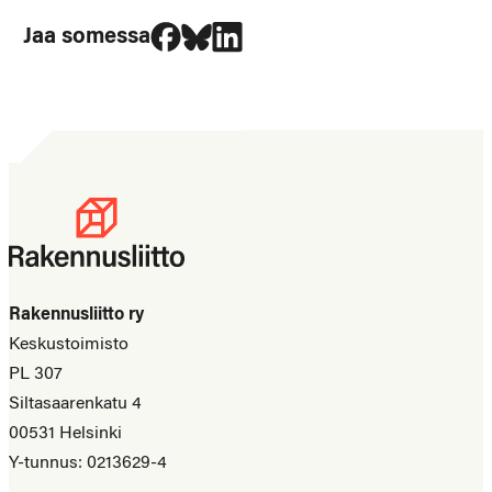
Jaa Facebookissa
Jaa Blueskyssa
Jaa LinkedIn:ssä
Jaa somessa
Rakennusliitto ry
Keskustoimisto
PL 307
Siltasaarenkatu 4
00531 Helsinki
Y-tunnus: 0213629-4