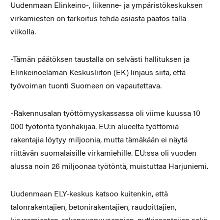
Uudenmaan Elinkeino-, liikenne- ja ympäristökeskuksen
virkamiesten on tarkoitus tehdä asiasta päätös tällä
viikolla.
-Tämän päätöksen taustalla on selvästi hallituksen ja
Elinkeinoelämän Keskusliiton (EK) linjaus siitä, että
työvoiman tuonti Suomeen on vapautettava.
-Rakennusalan työttömyyskassassa oli viime kuussa 10
000 työtöntä työnhakijaa. EU:n alueelta työttömiä
rakentajia löytyy miljoonia, mutta tämäkään ei näytä
riittävän suomalaisille virkamiehille. EU:ssa oli vuoden
alussa noin 26 miljoonaa työtöntä, muistuttaa Harjuniemi.
Uudenmaan ELY-keskus katsoo kuitenkin, että
talonrakentajien, betonirakentajien, raudoittajien,