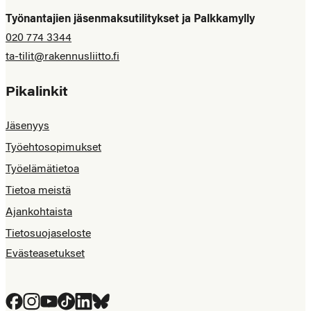
Työnantajien jäsenmaksutilitykset ja Palkkamylly
020 774 3344
ta-tilit@rakennusliitto.fi
Pikalinkit
Jäsenyys
Työehtosopimukset
Työelämätietoa
Tietoa meistä
Ajankohtaista
Tietosuojaseloste
Evästeasetukset
Facebook
Instagram
YouTube
Tiktok
LinkedIn
Bluesky