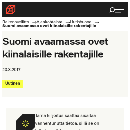
Siirry
Haku
Rakennusliitto
suoraan
Rakennusalan
sisältöön
Rakennusliitto
Ajankohtaista
Uutishuone
Suomi avaamassa ovet kiinalaisille rakentajille
ammattilaisten
puolella
Suomi avaamassa ovet
kiinalaisille rakentajille
20.3.2017
Uutinen
Tämä kirjoitus saattaa sisältää
vanhentunutta tietoa, sillä se on