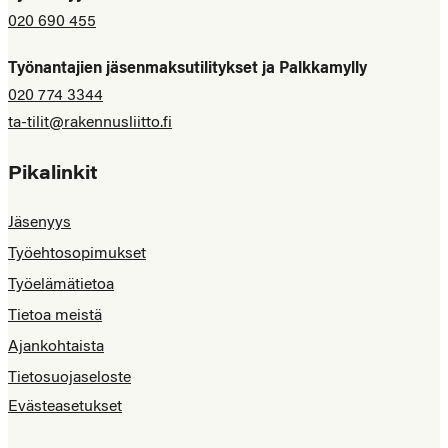
020 690 455
Työnantajien jäsenmaksutilitykset ja Palkkamylly
020 774 3344
ta-tilit@rakennusliitto.fi
Pikalinkit
Jäsenyys
Työehtosopimukset
Työelämätietoa
Tietoa meistä
Ajankohtaista
Tietosuojaseloste
Evästeasetukset