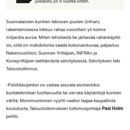
julkaistu yli 9 vuotta sitten.
Suomalaisten kuntien teknisen puolen (infran)
rakentamisessa liikkuu rahaa vuosittain yli kolme
miljardia euroa. Miten tehokasta tai järkevää rahankäyttö
on, siitä on mahdotonta saada kokonaiskuvaa, paljastuu
Rakennusliiton, Suomen Yrittäjien, INFRAn ja
Koneyrittäjien teettämästä selvityksestä. Selvityksen teki
Taloustutkimus.
-Poliitikkojenkin on vaikea seurata esimerkiksi
kuntatekniikan tuottavuutta tai verrata käytäntöjä kuntien
välillä. Monimuotoinen vyyhti vaatisi laajaa kaupallista
koulutusta, Taloustutkimuksen tutkimusjohtaja
Pasi Holm
pohtii.