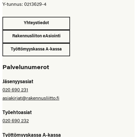
Y-tunnus: 0213629-4
Yhteystiedot
Rakennusliiton eAsiointi
Työttömyyskassa A-kassa
Palvelunumerot
Jäsenyysasiat
020 690 231
asiakirjat@rakennusliitto.fi
Työehtoasiat
020 690 232
Työttömyyskassa A-kassa