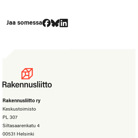
Jaa Facebookissa
Jaa Blueskyssa
Jaa LinkedIn:ssä
Jaa somessa
Rakennusliitto ry
Keskustoimisto
PL 307
Siltasaarenkatu 4
00531 Helsinki