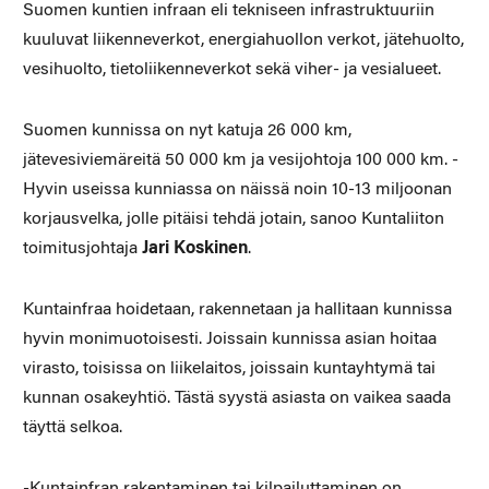
Suomen kuntien infraan eli tekniseen infrastruktuuriin
kuuluvat liikenneverkot, energiahuollon verkot, jätehuolto,
vesihuolto, tietoliikenneverkot sekä viher- ja vesialueet.
Suomen kunnissa on nyt katuja 26 000 km,
jätevesiviemäreitä 50 000 km ja vesijohtoja 100 000 km. -
Hyvin useissa kunniassa on näissä noin 10-13 miljoonan
korjausvelka, jolle pitäisi tehdä jotain, sanoo Kuntaliiton
toimitusjohtaja
Jari Koskinen
.
Kuntainfraa hoidetaan, rakennetaan ja hallitaan kunnissa
hyvin monimuotoisesti. Joissain kunnissa asian hoitaa
virasto, toisissa on liikelaitos, joissain kuntayhtymä tai
kunnan osakeyhtiö. Tästä syystä asiasta on vaikea saada
täyttä selkoa.
-Kuntainfran rakentaminen tai kilpailuttaminen on