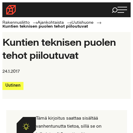
Siirry
Haku
Rakennusliitto
suoraan
Rakennusalan
sisältöön
Rakennusliitto
Ajankohtaista
Uutishuone
Kuntien teknisen puolen tehot piiloutuvat
ammattilaisten
puolella
Kuntien teknisen puolen
tehot piiloutuvat
24.1.2017
Uutinen
Tämä kirjoitus saattaa sisältää
vanhentunutta tietoa, sillä se on