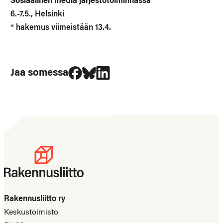
Sosiaalinen media järjestötoiminnassa
6.-7.5., Helsinki
* hakemus viimeistään 13.4.
Jaa Facebookissa
Jaa Blueskyssa
Jaa LinkedIn:ssä
Jaa somessa
Rakennusliitto ry
Keskustoimisto