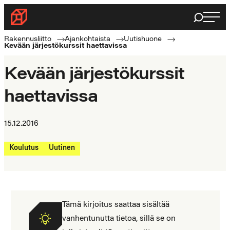
Siirry
Haku
Rakennusliitto
suoraan
Rakennusalan
sisältöön
Rakennusliitto
Ajankohtaista
Uutishuone
Kevään järjestökurssit haettavissa
ammattilaisten
puolella
Kevään järjestökurssit
haettavissa
15.12.2016
Koulutus
Uutinen
Tämä kirjoitus saattaa sisältää
vanhentunutta tietoa, sillä se on