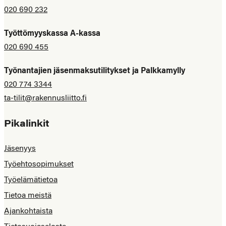
020 690 232
Työttömyyskassa A-kassa
020 690 455
Työnantajien jäsenmaksutilitykset ja Palkkamylly
020 774 3344
ta-tilit@rakennusliitto.fi
Pikalinkit
Jäsenyys
Työehtosopimukset
Työelämätietoa
Tietoa meistä
Ajankohtaista