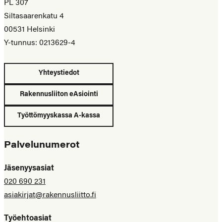
PL 307
Siltasaarenkatu 4
00531 Helsinki
Y-tunnus: 0213629-4
Yhteystiedot
Rakennusliiton eAsiointi
Työttömyyskassa A-kassa
Palvelunumerot
Jäsenyysasiat
020 690 231
asiakirjat@rakennusliitto.fi
Työehtoasiat