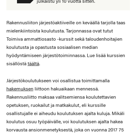
julkaistu yli 10 vuotta sitten.
Rakennusliiton järjestöaktiiveille on keväällä tarjolla taas
mielenkiintoista koulutusta. Tarjonnassa ovat tutut
Toimiva ammattiosasto -kurssit sekä taloudenhoitajien
koulutusta ja opastusta sosiaalisen median
hyödyntämiseen järjestötoiminnassa. Lue lisää kurssien
sisällöstä
täältä
.
Järjestökoulutukseen voi osallistua toimittamalla
hakemuksen
liittoon hakuaikaan mennessä.
Rakennusliitto maksaa valitsemiensa koulutettavien
opetuksen, ruokailut ja matkakulut, eli kurssille
osallistujalle ei aiheudu koulutuksen ajalta kuluja. Mikäli
koulutus osuu työpäivälle, voi koulutuksen ajalta hakea
korvausta ansionmenetyksestä, joka on vuonna 2017 75