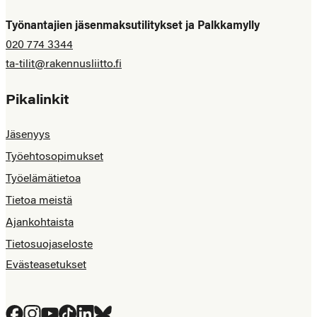
Työnantajien jäsenmaksutilitykset ja Palkkamylly
020 774 3344
ta-tilit@rakennusliitto.fi
Pikalinkit
Jäsenyys
Työehtosopimukset
Työelämätietoa
Tietoa meistä
Ajankohtaista
Tietosuojaseloste
Evästeasetukset
Facebook
Instagram
YouTube
Tiktok
LinkedIn
Bluesky