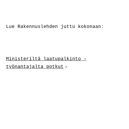
Lue Rakennuslehden juttu kokonaan:
Ministeriltä laatupalkinto –
työnantajalta potkut