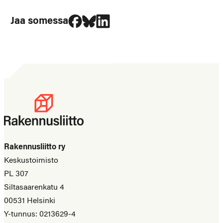
Jaa Facebookissa
Jaa Blueskyssa
Jaa LinkedIn:ssä
Jaa somessa
Rakennusliitto ry
Keskustoimisto
PL 307
Siltasaarenkatu 4
00531 Helsinki
Y-tunnus: 0213629-4