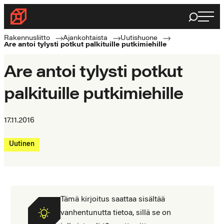
Siirry
Haku
Rakennusliitto
suoraan
Rakennusalan
sisältöön
Rakennusliitto
Ajankohtaista
Uutishuone
Are antoi tylysti potkut palkituille putkimiehille
ammattilaisten
puolella
Are antoi tylysti potkut
palkituille putkimiehille
17.11.2016
Uutinen
Tämä kirjoitus saattaa sisältää
vanhentunutta tietoa, sillä se on