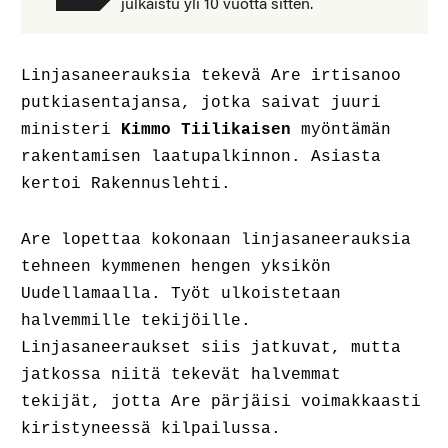
julkaistu yli 10 vuotta sitten.
Linjasaneerauksia tekevä Are irtisanoo
putkiasentajansa, jotka saivat juuri
ministeri
Kimmo Tiilikaisen
myöntämän
rakentamisen laatupalkinnon. Asiasta
kertoi Rakennuslehti.
Are lopettaa kokonaan linjasaneerauksia
tehneen kymmenen hengen yksikön
Uudellamaalla. Työt ulkoistetaan
halvemmille tekijöille.
Linjasaneeraukset siis jatkuvat, mutta
jatkossa niitä tekevät halvemmat
tekijät, jotta Are pärjäisi voimakkaasti
kiristyneessä kilpailussa.