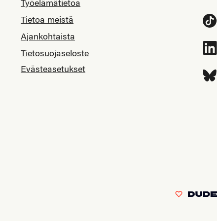
Työelämätietoa
Tietoa meistä
Tikt
Ajankohtaista
Link
Tietosuojaseloste
Evästeasetukset
Blue