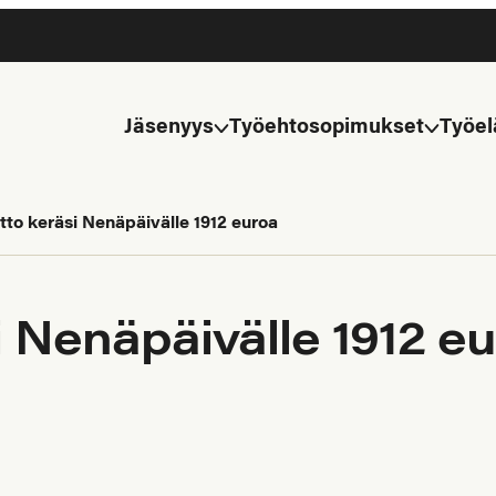
Jäsenyys
Työehtosopimukset
Työel
tto keräsi Nenäpäivälle 1912 euroa
i Nenäpäivälle 1912 e