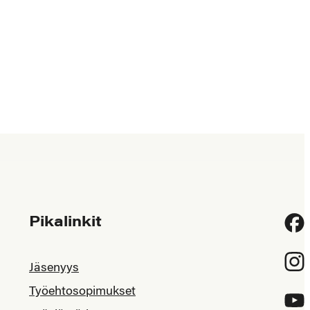
Pikalinkit
Fac
Inst
Jäsenyys
Työehtosopimukset
YouT