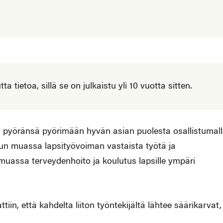
 tietoa, sillä se on julkaistu yli 10 vuotta sitten.
an pyöränsä pyörimään hyvän asian puolesta osallistumal
n muassa lapsityövoiman vastaista työtä ja
muassa terveydenhoito ja koulutus lapsille ympäri
vattiin, että kahdelta liiton työntekijältä lähtee säärikarvat,