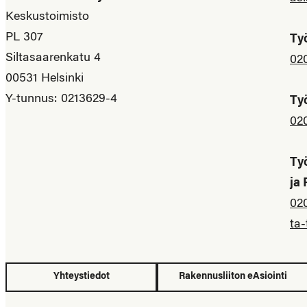
Keskustoimisto
PL 307
Ty
Siltasaarenkatu 4
02
00531 Helsinki
Y-tunnus: 0213629-4
Ty
02
Ty
ja
02
ta-
Yhteystiedot
Rakennusliiton eAsiointi