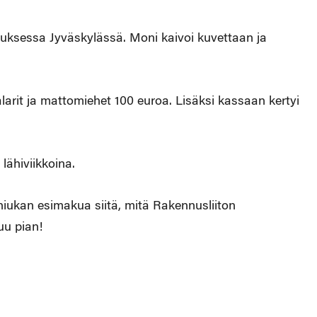
ksessa Jyväskylässä. Moni kaivoi kuvettaan ja
arit ja mattomiehet 100 euroa. Lisäksi kassaan kertyi
lähiviikkoina.
a hiukan esimakua siitä, mitä Rakennusliiton
u pian!