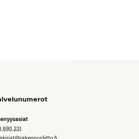
alvelunumerot
senyysasiat
0 690 231
akirjat@rakennusliitto.fi