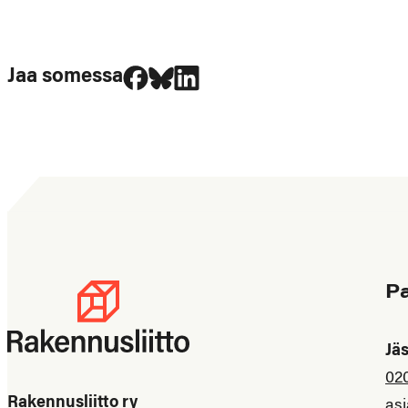
Jaa Facebookissa
Jaa Blueskyssa
Jaa LinkedIn:ssä
Jaa somessa
P
Jä
02
Rakennusliitto ry
asi