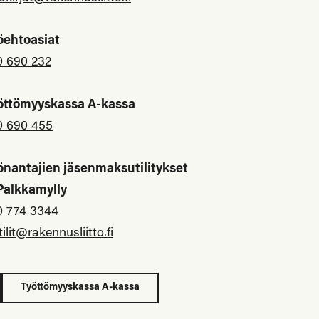
öehtoasiat
0 690 232
öttömyyskassa A-kassa
0 690 455
önantajien jäsenmaksutilitykset
 Palkkamylly
0 774 3344
tilit@rakennusliitto.fi
Työttömyyskassa A-kassa