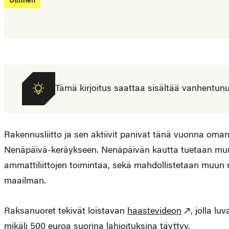
Uutinen
Tämä kirjoitus saattaa sisältää vanhentunutta
Rakennusliitto ja sen aktiivit panivat tänä vuonna om
Nenäpäivä-keräykseen. Nenäpäivän kautta tuetaan muu
ammattiliittojen toimintaa, sekä mahdollistetaan muun 
maailman.
Raksanuoret tekivät loistavan
haastevideon
, jolla lu
mikäli 500 euroa suorina lahjoituksina täyttyy.