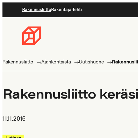
Siirry
Rakennusliitto
Rakentaja-lehti
suoraan
sisältöön
Rakennusliitto
Rakennusalan
ammattilaisten
Rakennusliitto
Ajankohtaista
Uutishuone
Rakennuslii
puolella
Rakennusliitto keräs
11.11.2016