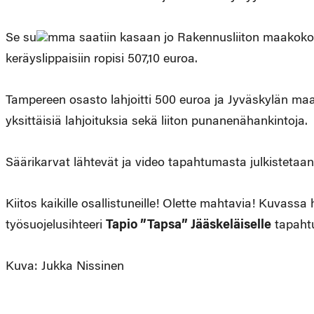
Se su
mma saatiin kasaan jo Rakennusliiton maakokou
keräyslippaisiin ropisi 507,10 euroa.
Tampereen osasto lahjoitti 500 euroa ja Jyväskylän maal
yksittäisiä lahjoituksia sekä liiton punanenähankintoja.
Säärikarvat lähtevät ja video tapahtumasta julkistetaan 
Kiitos kaikille osallistuneille! Olette mahtavia! Kuvass
työsuojelusihteeri
Tapio ”Tapsa” Jääskeläiselle
tapahtu
Kuva: Jukka Nissinen