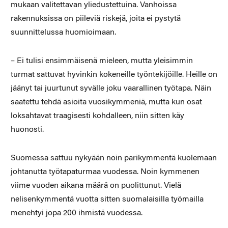
mukaan valitettavan yliedustettuina. Vanhoissa
rakennuksissa on piileviä riskejä, joita ei pystytä
suunnittelussa huomioimaan.
– Ei tulisi ensimmäisenä mieleen, mutta yleisimmin
turmat sattuvat hyvinkin kokeneille työntekijöille. Heille on
jäänyt tai juurtunut syvälle joku vaarallinen työtapa. Näin
saatettu tehdä asioita vuosikymmeniä, mutta kun osat
loksahtavat traagisesti kohdalleen, niin sitten käy
huonosti.
Suomessa sattuu nykyään noin parikymmentä kuolemaan
johtanutta työtapaturmaa vuodessa. Noin kymmenen
viime vuoden aikana määrä on puolittunut. Vielä
nelisenkymmentä vuotta sitten suomalaisilla työmailla
menehtyi jopa 200 ihmistä vuodessa.