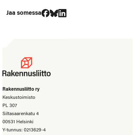
Jaa Facebookissa
Jaa Blueskyssa
Jaa LinkedIn:ssä
Jaa somessa
Rakennusliitto ry
Keskustoimisto
PL 307
Siltasaarenkatu 4
00531 Helsinki
Y-tunnus: 0213629-4