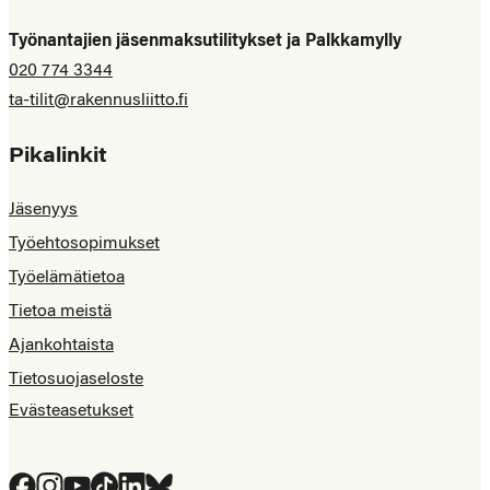
Työnantajien jäsenmaksutilitykset ja Palkkamylly
020 774 3344
ta-tilit@rakennusliitto.fi
Pikalinkit
Jäsenyys
Työehtosopimukset
Työelämätietoa
Tietoa meistä
Ajankohtaista
Tietosuojaseloste
Evästeasetukset
Facebook
Instagram
YouTube
Tiktok
LinkedIn
Bluesky