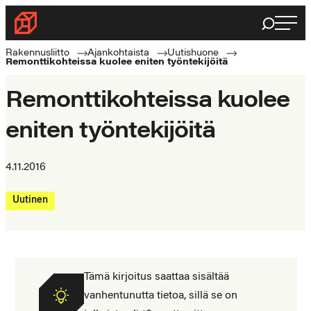
Siirry
Haku
Rakennusliitto
suoraan
Rakennusalan
sisältöön
Rakennusliitto
Ajankohtaista
Uutishuone
Remonttikohteissa kuolee eniten työntekijöitä
ammattilaisten
puolella
Remonttikohteissa kuolee
eniten työntekijöitä
4.11.2016
Uutinen
Tämä kirjoitus saattaa sisältää
vanhentunutta tietoa, sillä se on