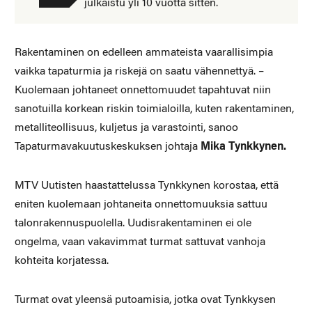
julkaistu yli 10 vuotta sitten.
Rakentaminen on edelleen ammateista vaarallisimpia
vaikka tapaturmia ja riskejä on saatu vähennettyä. –
Kuolemaan johtaneet onnettomuudet tapahtuvat niin
sanotuilla korkean riskin toimialoilla, kuten rakentaminen,
metalliteollisuus, kuljetus ja varastointi, sanoo
Tapaturmavakuutuskeskuksen johtaja
Mika Tynkkynen.
MTV Uutisten haastattelussa Tynkkynen korostaa, että
eniten kuolemaan johtaneita onnettomuuksia sattuu
talonrakennuspuolella. Uudisrakentaminen ei ole
ongelma, vaan vakavimmat turmat sattuvat vanhoja
kohteita korjatessa.
Turmat ovat yleensä putoamisia, jotka ovat Tynkkysen