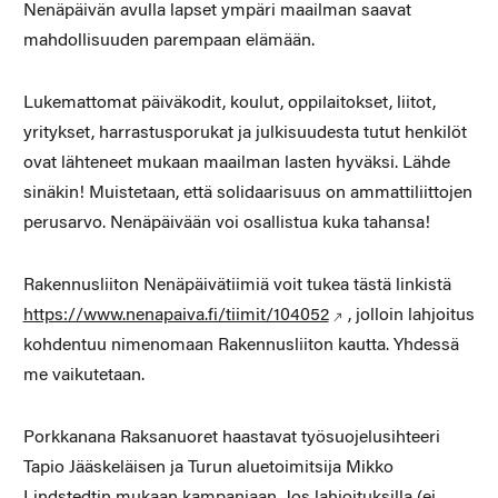
Nenäpäivän avulla lapset ympäri maailman saavat
mahdollisuuden parempaan elämään.
Lukemattomat päiväkodit, koulut, oppilaitokset, liitot,
yritykset, harrastusporukat ja julkisuudesta tutut henkilöt
ovat lähteneet mukaan maailman lasten hyväksi. Lähde
sinäkin! Muistetaan, että solidaarisuus on ammattiliittojen
perusarvo. Nenäpäivään voi osallistua kuka tahansa!
Rakennusliiton Nenäpäivätiimiä voit tukea tästä linkistä
https://www.nenapaiva.fi/tiimit/104052
, jolloin lahjoitus
kohdentuu nimenomaan Rakennusliiton kautta. Yhdessä
me vaikutetaan.
Porkkanana Raksanuoret haastavat työsuojelusihteeri
Tapio Jääskeläisen ja Turun aluetoimitsija Mikko
Lindstedtin mukaan kampanjaan. Jos lahjoituksilla (ei