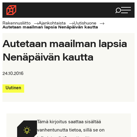
Siirry
Haku
Rakennusliitto
suoraan
Rakennusalan
sisältöön
Rakennusliitto
Ajankohtaista
Uutishuone
Autetaan maailman lapsia Nenäpäivän kautta
ammattilaisten
puolella
Autetaan maailman lapsia
Nenäpäivän kautta
24.10.2016
Uutinen
Tämä kirjoitus saattaa sisältää
vanhentunutta tietoa, sillä se on