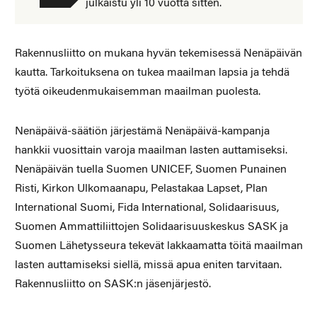
julkaistu yli 10 vuotta sitten.
Rakennusliitto on mukana hyvän tekemisessä Nenäpäivän
kautta. Tarkoituksena on tukea maailman lapsia ja tehdä
työtä oikeudenmukaisemman maailman puolesta.
Nenäpäivä-säätiön järjestämä Nenäpäivä-kampanja
hankkii vuosittain varoja maailman lasten auttamiseksi.
Nenäpäivän tuella Suomen UNICEF, Suomen Punainen
Risti, Kirkon Ulkomaanapu, Pelastakaa Lapset, Plan
International Suomi, Fida International, Solidaarisuus,
Suomen Ammattiliittojen Solidaarisuuskeskus SASK ja
Suomen Lähetysseura tekevät lakkaamatta töitä maailman
lasten auttamiseksi siellä, missä apua eniten tarvitaan.
Rakennusliitto on SASK:n jäsenjärjestö.