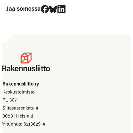
Jaa Facebookissa
Jaa Blueskyssa
Jaa LinkedIn:ssä
Jaa somessa
Rakennusliitto ry
Keskustoimisto
PL 307
Siltasaarenkatu 4
00531 Helsinki
Y-tunnus: 0213629-4