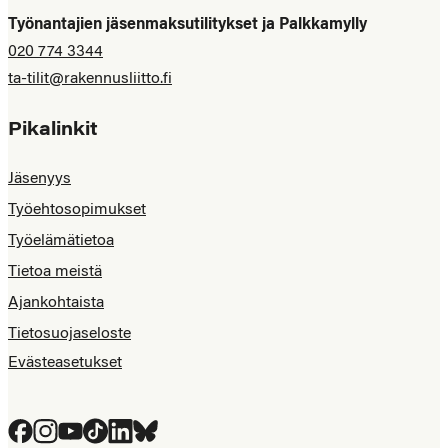
Työnantajien jäsenmaksutilitykset ja Palkkamylly
020 774 3344
ta-tilit@rakennusliitto.fi
Pikalinkit
Jäsenyys
Työehtosopimukset
Työelämätietoa
Tietoa meistä
Ajankohtaista
Tietosuojaseloste
Evästeasetukset
Facebook
Instagram
YouTube
Tiktok
LinkedIn
Bluesky