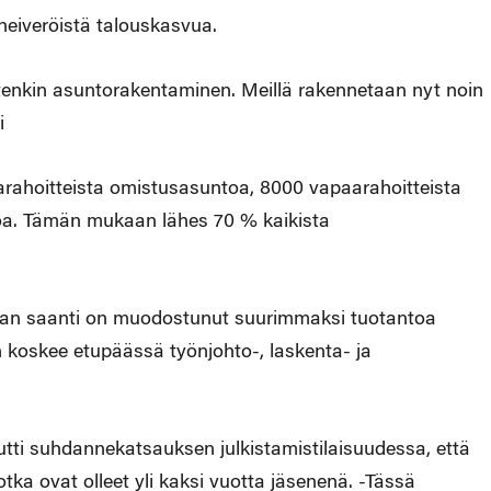
eiveröistä talouskasvua.
tenkin asuntorakentaminen. Meillä rakennetaan nyt noin
i
ahoitteista omistusasuntoa, 8000 vapaarahoitteista
a. Tämän mukaan lähes 70 % kaikista
an saanti on muodostunut suurimmaksi tuotantoa
in koskee etupäässä työnjohto-, laskenta- ja
tti suhdannekatsauksen julkistamistilaisuudessa, että
tka ovat olleet yli kaksi vuotta jäsenenä. -Tässä