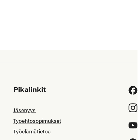
Pikalinkit
Fac
Inst
Jäsenyys
Työehtosopimukset
YouT
Työelämätietoa