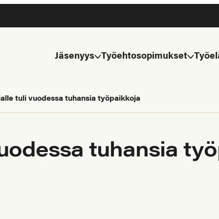
Jäsenyys
Työehtosopimukset
Työel
lle tuli vuodessa tuhansia työpaikkoja
vuodessa tuhansia ty