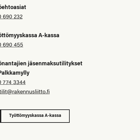
öehtoasiat
0 690 232
öttömyyskassa A-kassa
0 690 455
önantajien jäsenmaksutilitykset
 Palkkamylly
0 774 3344
tilit@rakennusliitto.fi
Työttömyyskassa A-kassa