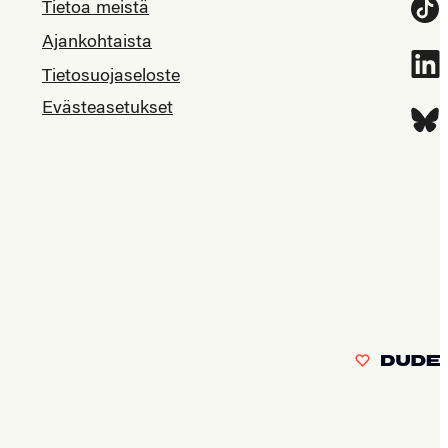
Tietoa meistä
Tikt
Ajankohtaista
Link
Tietosuojaseloste
Evästeasetukset
Blue