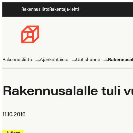
Siirry
Rakennusliitto
Rakentaja-lehti
suoraan
sisältöön
Rakennusliitto
Rakennusalan
ammattilaisten
Rakennusliitto
Ajankohtaista
Uutishuone
Rakennusala
puolella
Rakennusalalle tuli 
11.10.2016