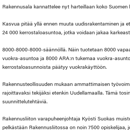
Rakennusala kannattelee nyt harteillaan koko Suomen h
Kasvua pitää yllä ennen muuta uudisrakentaminen ja e
24 000 kerrostaloasuntoa, jotka voidaan jakaa karkeast
8000-8000-8000-säännöllä. Näin tuotetaan 8000 vapaar
vuokra-asuntoa ja 8000 ARA:n tukemaa vuokra-asunto
kerrostaloasunnoista päätyy vuokrakäyttöön.
Rakennusteollisuuden mukaan ammattimaisen työvoim
rajoittavaksi tekijäksi etenkin Uudellamaalla. Tämä tos
suunnittelutehtäviä.
Rakennusliiton varapuheenjohtaja Kyösti Suokas muistu
pelkästään Rakennusliitossa on noin 7500 opiskelijaa, jo