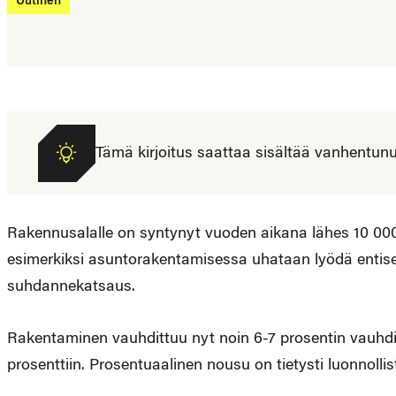
Uutinen
Tämä kirjoitus saattaa sisältää vanhentunutta
Rakennusalalle on syntynyt vuoden aikana lähes 10 000
esimerkiksi asuntorakentamisessa uhataan lyödä entise
suhdannekatsaus.
Rakentaminen vauhdittuu nyt noin 6-7 prosentin vauhdi
prosenttiin. Prosentuaalinen nousu on tietysti luonnollista