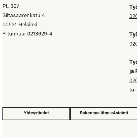
PL 307
Ty
Siltasaarenkatu 4
02
00531 Helsinki
Y-tunnus: 0213629-4
Ty
02
Ty
ja
02
ta-
Yhteystiedot
Rakennusliiton eAsiointi