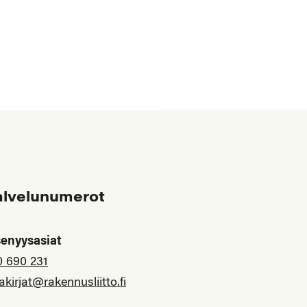
alvelunumerot
senyysasiat
0 690 231
akirjat@rakennusliitto.fi