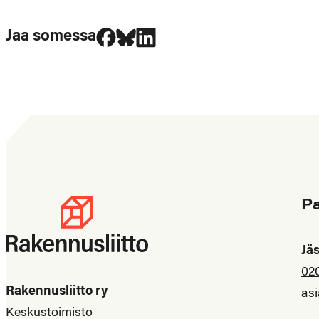
Jaa Facebookissa
Jaa Blueskyssa
Jaa LinkedIn:ssä
Jaa somessa
P
Jä
02
Rakennusliitto ry
asi
Keskustoimisto