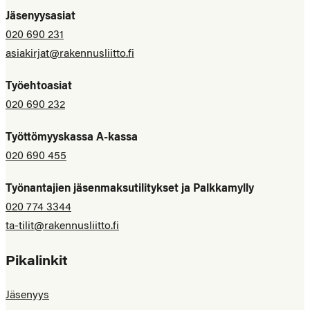
Jäsenyysasiat
020 690 231
asiakirjat@rakennusliitto.fi
Työehtoasiat
020 690 232
Työttömyyskassa A-kassa
020 690 455
Työnantajien jäsenmaksutilitykset ja Palkkamylly
020 774 3344
ta-tilit@rakennusliitto.fi
Pikalinkit
Jäsenyys