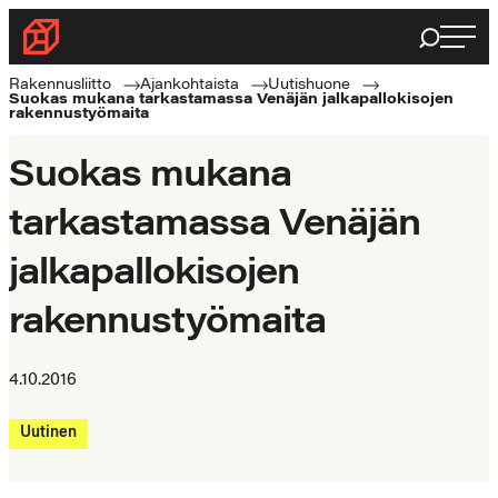
Siirry
Haku
Rakennusliitto
suoraan
Rakennusalan
sisältöön
Rakennusliitto
Ajankohtaista
Uutishuone
Suokas mukana tarkastamassa Venäjän jalkapallokisojen
ammattilaisten
rakennustyömaita
puolella
Suokas mukana
tarkastamassa Venäjän
jalkapallokisojen
rakennustyömaita
4.10.2016
Uutinen