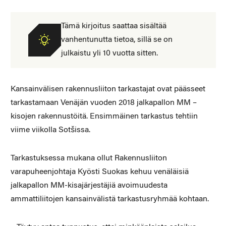
Tämä kirjoitus saattaa sisältää
vanhentunutta tietoa, sillä se on
julkaistu yli 10 vuotta sitten.
Kansainvälisen rakennusliiton tarkastajat ovat päässeet
tarkastamaan Venäjän vuoden 2018 jalkapallon MM –
kisojen rakennustöitä. Ensimmäinen tarkastus tehtiin
viime viikolla Sotšissa.
Tarkastuksessa mukana ollut Rakennusliiton
varapuheenjohtaja Kyösti Suokas kehuu venäläisiä
jalkapallon MM-kisajärjestäjiä avoimuudesta
ammattiliitojen kansainvälistä tarkastusryhmää kohtaan.