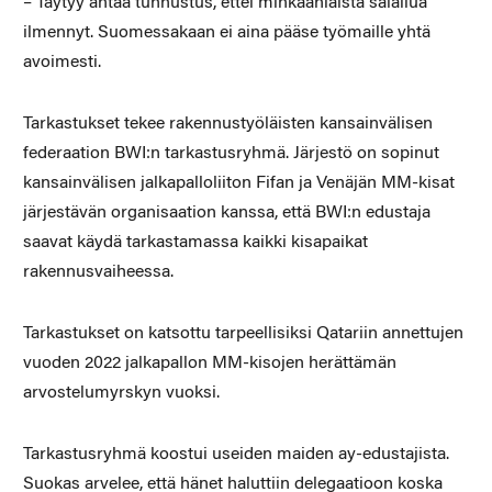
– Täytyy antaa tunnustus, ettei minkäänlaista salailua
ilmennyt. Suomessakaan ei aina pääse työmaille yhtä
avoimesti.
Tarkastukset tekee rakennustyöläisten kansainvälisen
federaation BWI:n tarkastusryhmä. Järjestö on sopinut
kansainvälisen jalkapalloliiton Fifan ja Venäjän MM-kisat
järjestävän organisaation kanssa, että BWI:n edustaja
saavat käydä tarkastamassa kaikki kisapaikat
rakennusvaiheessa.
Tarkastukset on katsottu tarpeellisiksi Qatariin annettujen
vuoden 2022 jalkapallon MM-kisojen herättämän
arvostelumyrskyn vuoksi.
Tarkastusryhmä koostui useiden maiden ay-edustajista.
Suokas arvelee, että hänet haluttiin delegaatioon koska