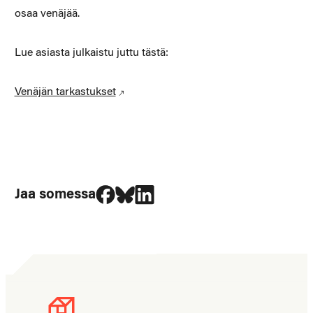
osaa venäjää.
Lue asiasta julkaistu juttu tästä:
Venäjän tarkastukset
Jaa Facebookissa
Jaa Blueskyssa
Jaa LinkedIn:ssä
Jaa somessa