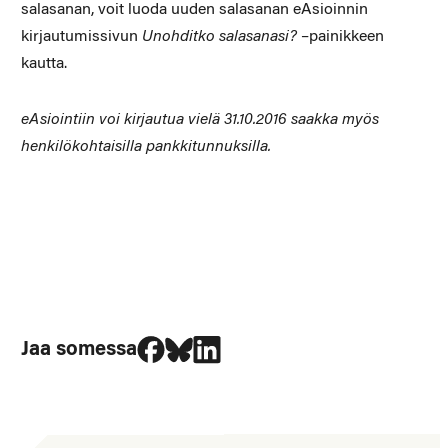
salasanan, voit luoda uuden salasanan eAsioinnin
kirjautumissivun
Unohditko salasanasi?
–painikkeen
kautta.
eAsiointiin voi kirjautua vielä 31.10.2016 saakka myös
henkilökohtaisilla pankkitunnuksilla.
Jaa Facebookissa
Jaa Blueskyssa
Jaa LinkedIn:ssä
Jaa somessa