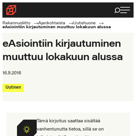
Siirry
Haku
Rakennusliitto
suoraan
Rakennusalan
sisältöön
Rakennusliitto
Ajankohtaista
Uutishuone
eAsiointiin kirjautuminen muuttuu lokakuun alussa
ammattilaisten
puolella
eAsiointiin kirjautuminen
muuttuu lokakuun alussa
16.9.2016
Uutinen
Tämä kirjoitus saattaa sisältää
vanhentunutta tietoa, sillä se on