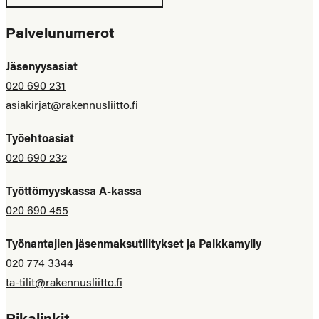
Palvelunumerot
Jäsenyysasiat
020 690 231
asiakirjat@rakennusliitto.fi
Työehtoasiat
020 690 232
Työttömyyskassa A-kassa
020 690 455
Työnantajien jäsenmaksutilitykset ja Palkkamylly
020 774 3344
ta-tilit@rakennusliitto.fi